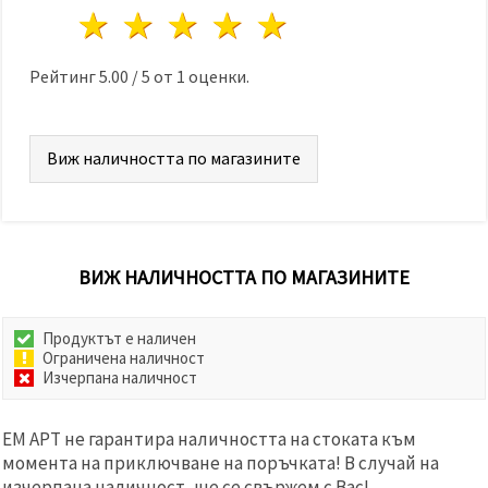
избереш
1 звезда
2 звезди
3 звезди
4 звезди
5 звезди
дадения
вид
"бисквитки"
и кликнеш
Рейтинг
5.00
/
5
от
1
оценки.
бутона
"Запази"
Виж наличността по магазините
Приеми
всички
Настройки
на
бисквитките
ВИЖ НАЛИЧНОСТТА ПО МАГАЗИНИТЕ
Продуктът е наличен
Ограничена наличност
Изчерпана наличност
ЕМ АРТ не гарантира наличността на стоката към
момента на приключване на поръчката! В случай на
изчерпана наличност, ще се свържем с Вас!