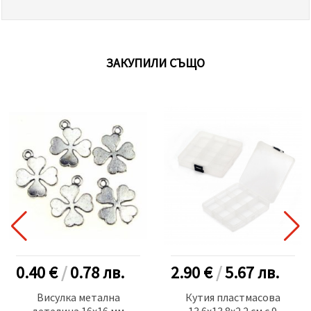
ЗАКУПИЛИ СЪЩО
0.40 €
/
0.78
лв.
2.90 €
/
5.67
лв.
Висулка метална
Кутия пластмасова
детелина 16x16 мм
13.6x13.8x2.2 см с 9