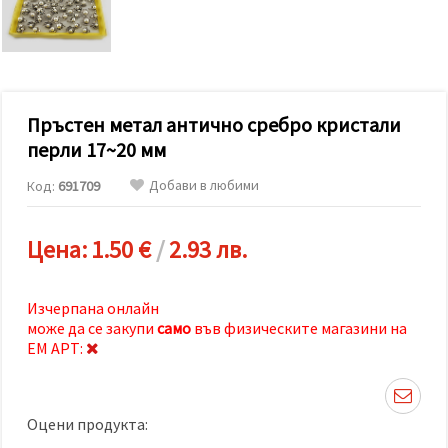
релевантно
съдържание
и реклами,
включително
с помощта
на наши
партньори
Пръстен метал антично сребро кристали
за анализ
и
перли 17~20 мм
маркетинг.
Можеш да
Добави в любими
Код:
691709
се
съгласиш
да
използваме
Цена:
1.50 €
/
2.93 лв.
всички
"бисквитки"
като
натиснеш
Изчерпана онлайн
"Приеми
може да се закупи
само
във физическите магазини на
всички!"
ЕМ АРТ:
или да
посочиш
предпочитанията
си в
"Настройки",
Оцени продукта:
като