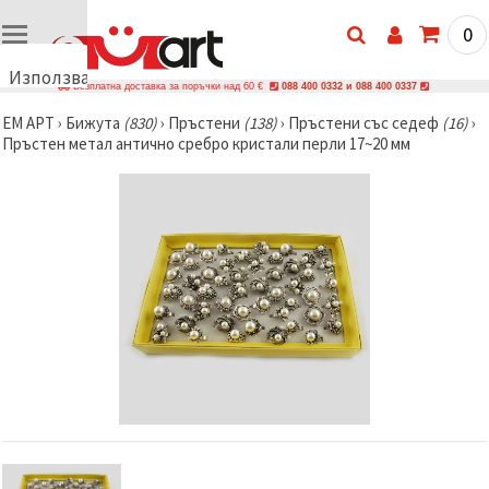
0
Използваме
Безплатна доставка за поръчки над 60 €
088 400 0332 и 088 400 0337
бисквитки
ЕМ АРТ
›
Бижутa
(830)
›
Пръстени
(138)
›
Пръстени със седеф
(16)
›
🍪
Пръстен метал антично сребро кристали перли 17~20 мм
Използваме
бисквитки
и подобни
технологии,
за да
осигурим
правилната
работа на
сайта, да
подобрим
твоето
изживяване
и, с твое
съгласие,
да
анализираме
трафика и
да
показваме
по-