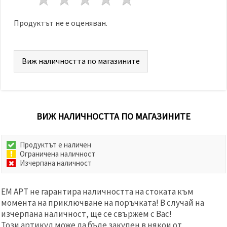
избереш
дадения
вид
Продуктът не е оценяван.
"бисквитки"
и кликнеш
бутона
"Запази"
Виж наличността по магазините
Приеми
всички
Настройки
ВИЖ НАЛИЧНОСТТА ПО МАГАЗИНИТЕ
на
бисквитките
Продуктът е наличен
Ограничена наличност
Изчерпана наличност
ЕМ АРТ не гарантира наличността на стоката към
момента на приключване на поръчката! В случай на
изчерпана наличност, ще се свържем с Вас!
Този артикул може да бъде закупен в някои от