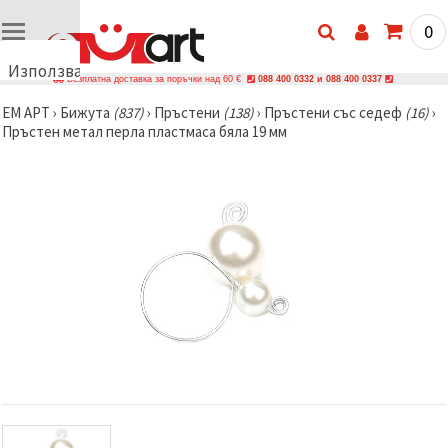
0
Използваме
Безплатна доставка за поръчки над 60 €
088 400 0332 и 088 400 0337
бисквитки
ЕМ АРТ
›
Бижутa
(837)
›
Пръстени
(138)
›
Пръстени със седеф
(16)
›
🍪
Пръстен метал перла пластмаса бяла 19 мм
Използваме
бисквитки
и подобни
технологии,
за да
осигурим
правилната
работа на
сайта, да
подобрим
твоето
изживяване
и, с твое
съгласие,
да
анализираме
трафика и
да
показваме
по-