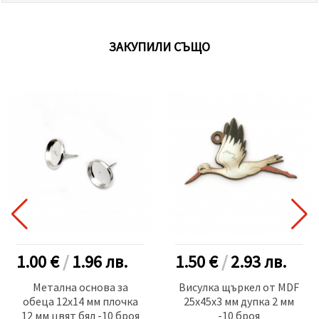
ЗАКУПИЛИ СЪЩО
1.00 €
/
1.96
лв.
1.50 €
/
2.93
лв.
Метална основа за
Висулка щъркел от MDF
обеца 12x14 мм плочка
25x45x3 мм дупка 2 мм
12 мм цвят бял -10 броя
-10 броя