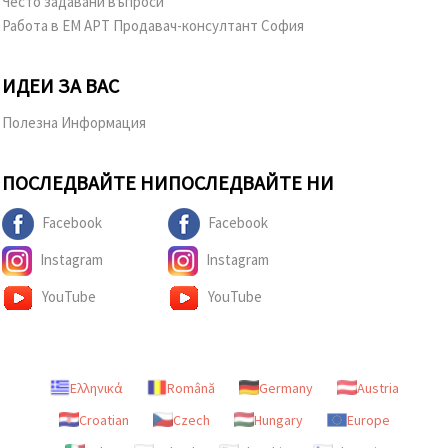
Често задавани въпроси
Работа в ЕМ АРТ Продавач-консултант София
ИДЕИ ЗА ВАС
Полезна Информация
ПОСЛЕДВАЙТЕ НИ
ПОСЛЕДВАЙТЕ НИ
Facebook
Facebook
Instagram
Instagram
YouTube
YouTube
Ελληνικά
Română
Germany
Austria
Croatian
Czech
Hungary
Europe