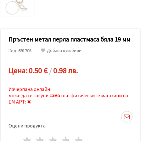
релевантно
съдържание
и реклами,
включително
с помощта
на наши
партньори
Пръстен метал перла пластмаса бяла 19 мм
за анализ
и
маркетинг.
Добави в любими
Код:
691708
Можеш да
се
съгласиш
Цена:
0.50 €
/
0.98 лв.
да
използваме
всички
"бисквитки"
Изчерпана онлайн
като
може да се закупи
само
във физическите магазини на
натиснеш
"Приеми
ЕМ АРТ:
всички!"
или да
посочиш
предпочитанията
Оцени продукта:
си в
"Настройки",
като
1 звезда
2 звезди
3 звезди
4 звезди
5 звезди