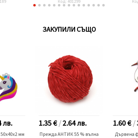
189
Код: 401299
Ко
ЗАКУПИЛИ СЪЩО
4
лв.
1.35 €
/
2.64
лв.
1.60 €
/
 50x40x2 мм
Прежда АНТИК 55 % вълна
Дървена 