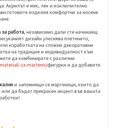
а. Акрилът е мек, лек и изключително
ави готовите изделия комфортни за носене
ване.
а за работа
, независимо дали сте начинаещ
ресуканият дизайн улеснява плетенето,
 или изработката на сложни декоративни
нотка на традиция и индивидуалност към
жете да комбинирате с различни
ateriali-za-martenici
фигурки и да добавите
икални
и запомнящи се мартеници, които да
 или да бъдат прекрасен акцент във вашата
работки!