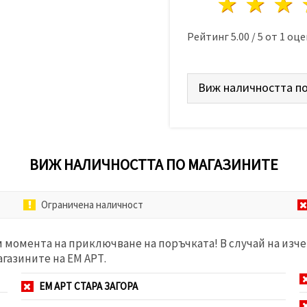
1 звез
2 з
Рейтинг
5.00
/
5
от
1
оце
Виж наличността по
ВИЖ НАЛИЧНОСТТА ПО МАГАЗИНИТЕ
Ограничена наличност
м момента на приключване на поръчката! В случай на изче
агазините на ЕМ АРТ.
ЕМ АРТ СТАРА ЗАГОРА