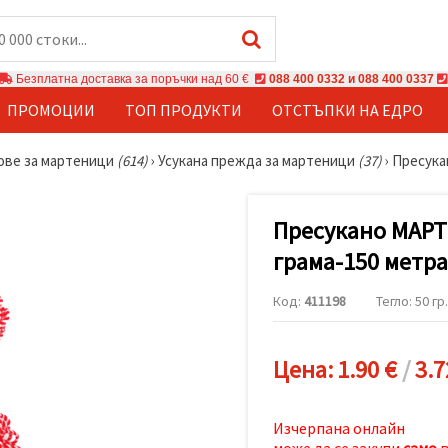
Безплатна доставка за поръчки над 60 €
088 400 0332 и 088 400 0337
ПРОМОЦИИ
ТОП ПРОДУКТИ
ОТСТЪПКИ НА ЕДРО
ове за мартеници
(614)
›
Усукана прежда за мартеници
(37)
›
Пресука
Пресукано МАРТ
грама-150 метра
Код:
411198
Тегло: 50 гр.
Цена:
1.90 €
/
3.7
Изчерпана онлайн
може да се закупи
само
в