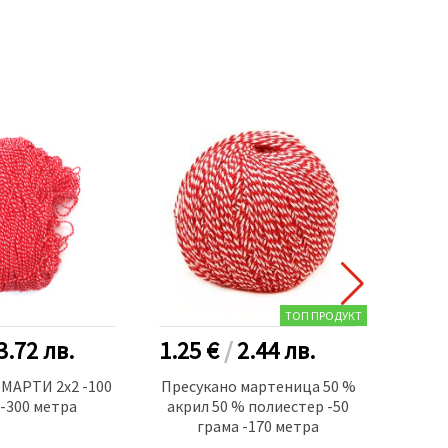
ТОП ПРОДУКТ
3.72
лв.
1.25 €
/
2.44
лв.
2.15
 МАРТИ 2x2 -100
Пресукано мартеница 50 %
Прес
-300 метра
акрил 50 % полиестер -50
пр
грама -170 метра
п
поли