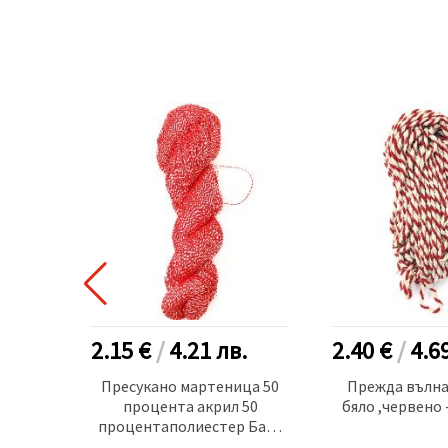
.
2.15 €
/
4.21
лв.
2.40 €
/
4.6
ца ПАН
Пресукано мартеница 50
Прежда вълна
-250
процента акрил 50
бяло ,червено 
процентаполиестер Баба
Марта Ст -100 грама -600