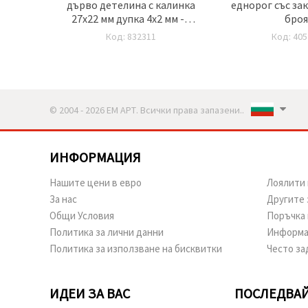
 се с
дърво детелина с калинка
еднорог със зак
8 мм 50
27x22 мм дупка 4x2 мм -5
броя
броя
Код: 832311
Код: 405
© 2004 - 2026 ЕМ АРТ. Всички права запазени..
ИНФОРМАЦИЯ
Нашите цени в евро
Лоялити 
За нас
Другите 
Общи Условия
Поръчка 
Политика за лични данни
Информа
Политика за използване на бисквитки
Често за
ИДЕИ ЗА ВАС
ПОСЛЕДВАЙ