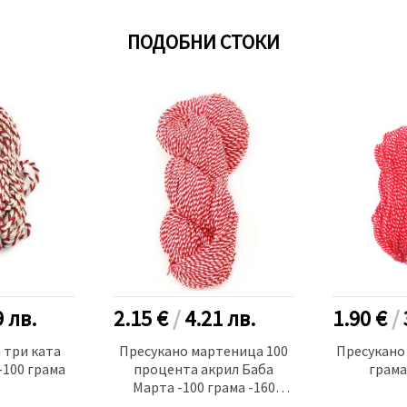
ПОДОБНИ СТОКИ
9
лв.
2.15 €
/
4.21
лв.
1.90 €
/
 три ката
Пресукано мартеница 100
Пресукано
-100 грама
процента акрил Баба
грама
Марта -100 грама -160
метра