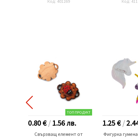
Код: 401269
Код: 411
метра
 ПРОДУКТ
ТОП ПРОДУКТ
.
0.80 €
/
1.56
лв.
1.25 €
/
2.4
е за
Свързващ елемент от
Фигурка гумена