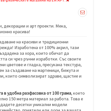
, декорации и арт проекти. Мека,
ионно красива!
здаване на красиви и традиционни
режда! Изработена от 100% акрил, тази
ъздадена за хора, които обичат да
тта си чрез ръчни изработки. Със своите
ни цветове и гладка, пресукана текстура,
ен за създаване на мартеници, бижута и
и, които символизират здраве, щастие и
а в удобна разфасовка от 100 грама
, което
лно 150 метра материал за работа. Това е
здадете десетки уникални модели
семейство, приятели или дори за вашата