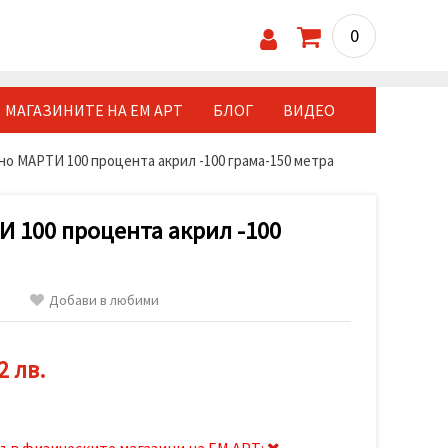
0
МАГАЗИНИТЕ НА ЕМ АРТ
БЛОГ
ВИДЕО
но МАРТИ 100 процента акрил -100 грама-150 метра
И 100 процента акрил -100
Добави в любими
2 лв.
ъв физическите магазини на ЕМ АРТ: