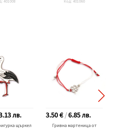
д: 401008
Код: 401060
лам
г
3.13
лв.
3.50 €
/
6.85
лв.
2.15
фигурка щъркел
Гривна мартеница от
Пресу