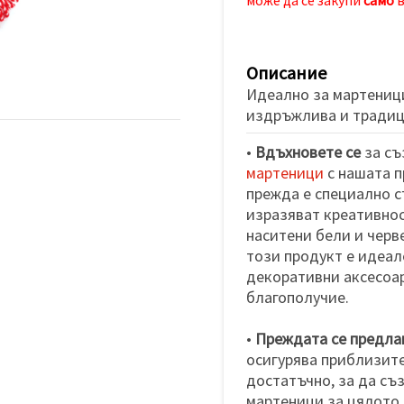
Описание
Идеално за мартеници
издръжлива и традиц
•
Вдъхновете се
за съ
мартеници
с нашата п
прежда е специално с
изразяват креативнос
наситени бели и черве
този продукт е идеал
декоративни аксесоар
благополучие.
•
Преждата се предлаг
осигурява приблизите
достатъчно, за да съ
мартеници за цялото 