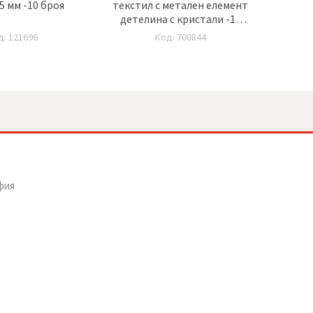
5 мм -10 броя
текстил с метален елемент
про
детелина с кристали -12
Мар
броя
д: 121696
Код: 700844
фия