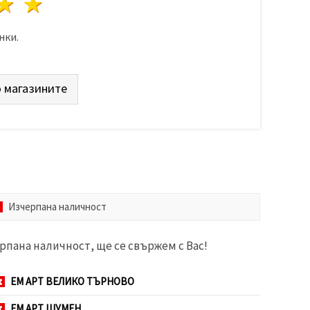
да
везди
3 звезди
4 звезди
5 звезди
нки.
 магазините
Изчерпана наличност
рпана наличност, ще се свържем с Вас!
ЕМ АРТ ВЕЛИКО ТЪРНОВО
ЕМ АРТ ШУМЕН