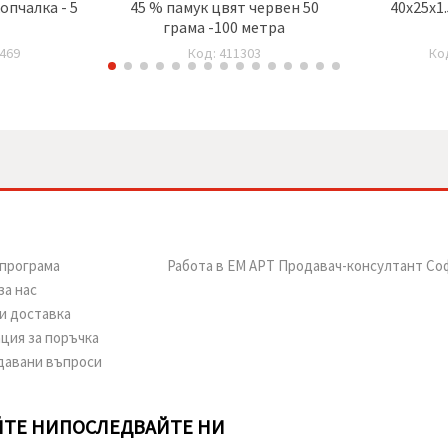
опчалка - 5
45 % памук цвят червен 50
40x25x1.
грама -100 метра
469
Код: 411303
Ко
програма
Работа в ЕМ АРТ Продавач-консултант Со
за нас
и доставка
ция за поръчка
давани въпроси
ТЕ НИ
ПОСЛЕДВАЙТЕ НИ