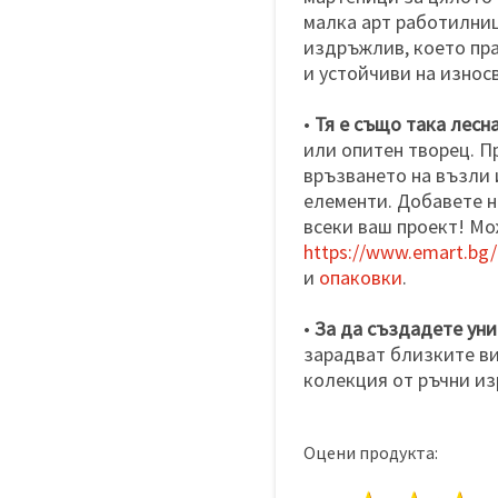
малка арт работилниц
издръжлив, което пр
и устойчиви на износ
•
Тя е също така лесн
или опитен творец. П
връзването на възли
елементи. Добавете 
всеки ваш проект! Мо
https://www.emart.bg/m
и
опаковки
.
•
За да създадете ун
зарадват близките ви
колекция от ръчни из
Оцени продукта: