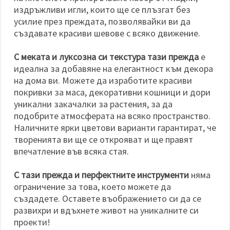
издръжливи игли, които ще се плъзгат без
усилие през преждата, позволявайки ви да
създавате красиви шевове с всяко движение.
С меката и луксозна си текстура тази прежда
е
идеална за добавяне на елегантност към декора
на дома ви. Можете да изработите красиви
покривки за маса, декоративни кошници и дори
уникални закачалки за растения, за да
подобрите атмосферата на всяко пространство.
Наличните ярки цветови варианти гарантират, че
творенията ви ще се открояват и ще правят
впечатление във всяка стая.
С тази прежда и перфектните инструменти
няма
ограничение за това, което можете да
създадете. Оставете въображението си да се
развихри и вдъхнете живот на уникалните си
проекти!