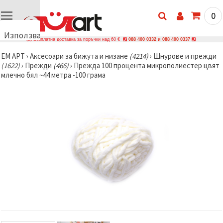
0
Използваме
Безплатна доставка за поръчки над 60 €
088 400 0332 и 088 400 0337
бисквитки
ЕМ АРТ
›
Аксесоари за бижута и низане
(4214)
›
Шнурове и прежди
🍪
(1622)
›
Прежди
(466)
›
Прежда 100 процента микрополиестер цвят
Използваме
млечно бял ~44 метра -100 грама
бисквитки
и подобни
технологии,
за да
осигурим
правилната
работа на
сайта, да
подобрим
твоето
изживяване
и, с твое
съгласие,
да
анализираме
трафика и
да
показваме
по-