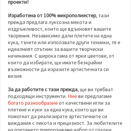
проекти!
Изработена от 100% микрополиестер
, тази
прежда предлага луксозна мекота и
издръжливост, които ще вдъхновят вашите
творения. Независимо дали плетете на една
кука, тъчете или използвате други техники, тя е
идеалният спътник за вашите творчески
начинания. С широка гама от ярки цветове, от
които да избирате, ще имате безкрайни
възможности да изразите артистичната си
визия.
За да работите с тази прежда
, ще ви трябват
подходящи инструменти.
Ние
ви предлагаме
богато разнообразие
от качествени игли за
плетене и куки за една кука, които ще ви
помогнат да реализирате артистичните си
виждания с лекота и прецизност. За любителите
на плетенето препоръчваме набор от гладки,