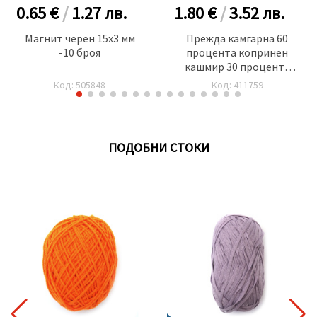
0.65 €
/
1.27
лв.
1.80 €
/
3.52
лв.
Магнит черен 15x3 мм
Прежда камгарна 60
-10 броя
процента копринен
кашмир 30 процента
вълна 10 процента
Код: 505848
Код: 411759
кашмир цвят червен -50
грама
ПОДОБНИ СТОКИ