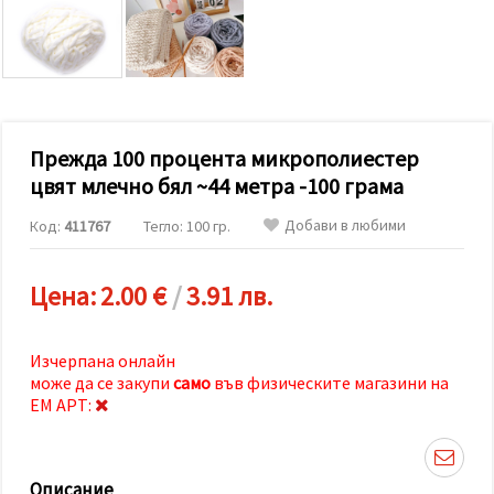
релевантно
съдържание
и реклами,
включително
с помощта
на наши
партньори
за анализ
и
Прежда 100 процента микрополиестер
маркетинг.
цвят млечно бял ~44 метра -100 грама
Можеш да
се
Добави в любими
Код:
411767
Тегло: 100 гр.
съгласиш
да
използваме
всички
Цена:
2.00 €
/
3.91 лв.
"бисквитки"
като
натиснеш
"Приеми
Изчерпана онлайн
всички!"
може да се закупи
само
във физическите магазини на
или да
ЕМ АРТ:
посочиш
предпочитанията
си в
"Настройки",
като
Описание