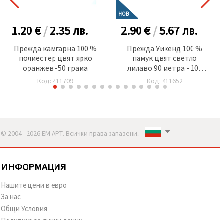
НОВ
1.20 €
/
2.35
лв.
2.90 €
/
5.67
лв.
Прежда камгарна 100 %
Прежда Уикенд 100 %
полиестер цвят ярко
памук цвят светло
оранжев -50 грама
лилаво 90 метра - 100
грама
Код: 411709
Код: 411652
© 2004 - 2026 ЕМ АРТ. Всички права запазени..
ИНФОРМАЦИЯ
Нашите цени в евро
За нас
Общи Условия