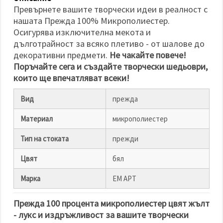
избереш
Превърнете вашите творчески идеи в реалност с
дадения
вид
нашата Прежда 100% Микрополиестер.
"бисквитки"
Осигурява изключителна мекота и
и кликнеш
бутона
дълготрайност за всяко плетиво - от шалове до
"Запази"
декоративни предмети.
Не чакайте повече!
Поръчайте сега и създайте творчески шедьоври,
Приеми
които ще впечатляват всеки!
всички
Вид
прежда
Настройки
на
Материал
микрополиестер
бисквитките
Тип на стоката
прежди
Цвят
бял
Марка
ЕМ АРТ
Прежда 100 процента микрополиестер цвят жълт
- лукс и издръжливост за вашите творчески