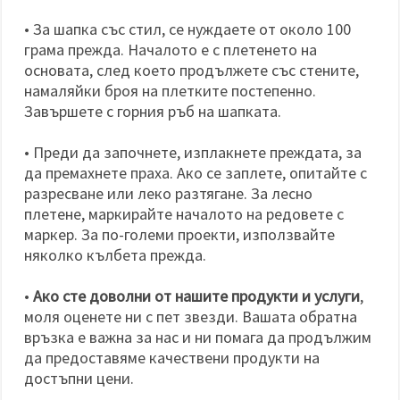
• За шапка със стил, се нуждаете от около 100
грама прежда. Началото е с плетенето на
основата, след което продължете със стените,
намаляйки броя на плетките постепенно.
Завършете с горния ръб на шапката.
• Преди да започнете, изплакнете преждата, за
да премахнете праха. Ако се заплете, опитайте с
разресване или леко разтягане. За лесно
плетене, маркирайте началото на редовете с
маркер. За по-големи проекти, използвайте
няколко кълбета прежда.
•
Ако сте доволни от нашите продукти и услуги
,
моля оценете ни с пет звезди. Вашата обратна
връзка е важна за нас и ни помага да продължим
да предоставяме качествени продукти на
достъпни цени.