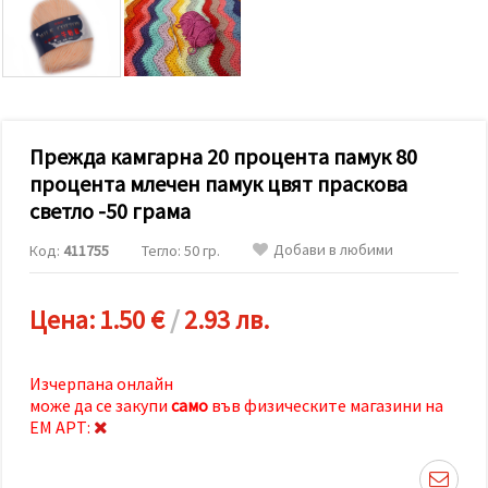
релевантно
съдържание
и реклами,
включително
с помощта
на наши
партньори
за анализ
и
Прежда камгарна 20 процента памук 80
маркетинг.
процента млечен памук цвят праскова
Можеш да
светло -50 грама
се
съгласиш
да
Добави в любими
Код:
411755
Тегло: 50 гр.
използваме
всички
"бисквитки"
Цена:
1.50 €
/
2.93 лв.
като
натиснеш
"Приеми
всички!"
Изчерпана онлайн
или да
посочиш
може да се закупи
само
във физическите магазини на
предпочитанията
ЕМ АРТ:
си в
"Настройки",
като