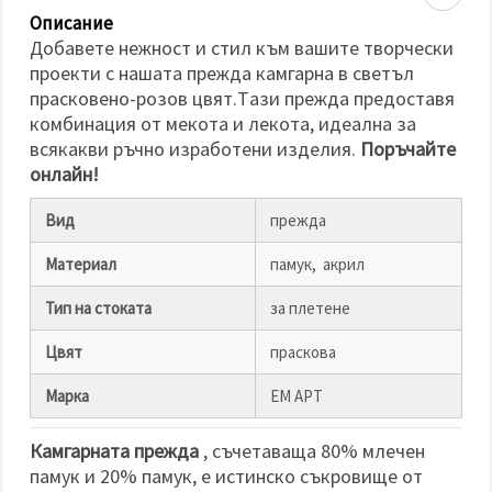
избереш
дадения
Описание
вид
Добавете нежност и стил към вашите творчески
"бисквитки"
проекти с нашата прежда камгарна в светъл
и кликнеш
бутона
прасковено-розов цвят.Tази прежда предоставя
"Запази"
комбинация от мекота и лекота, идеална за
всякакви ръчно изработени изделия.
Поръчайте
Приеми
онлайн!
всички
Вид
прежда
Настройки
на
Материал
памук, акрил
бисквитките
Тип на стоката
за плетене
Цвят
праскова
Марка
ЕМ АРТ
Камгарната прежда
, съчетаваща 80% млечен
памук и 20% памук, е истинско съкровище от