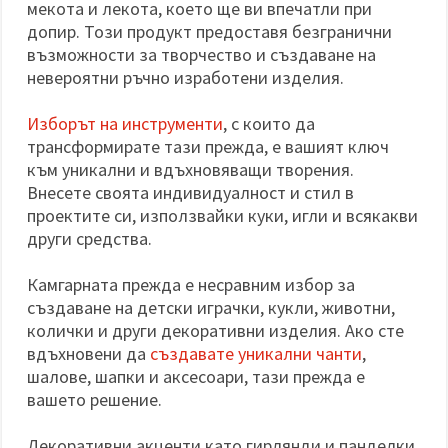
мекота и лекота, което ще ви впечатли при
допир. Този продукт предоставя безгранични
възможности за творчество и създаване на
невероятни ръчно изработени изделия.
Изборът на инструменти
, с които да
трансформирате тази прежда, е вашият ключ
към уникални и вдъхновяващи творения.
Внесете своята индивидуалност и стил в
проектите си, използвайки куки, игли и всякакви
други средства.
Камгарната прежда е несравним избор за
създаване на детски играчки, кукли, животни,
колички и други декоративни изделия. Ако сте
вдъхновени да
създавате уникални чанти
,
шалове, шапки и аксесоари, тази прежда е
вашето решение.
Декоративни акценти като гирлянди и панделки