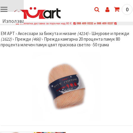
0
Използваме
Безплатна доставка за поръчки над 60 €
088 400 0332 и 088 400 0337
бисквитки
ЕМ АРТ
›
Аксесоари за бижута и низане
(4214)
›
Шнурове и прежди
🍪
(1622)
›
Прежди
(466)
›
Прежда камгарна 20 процента памук 80
Използваме
процента млечен памук цвят праскова светло -50 грама
бисквитки
и подобни
технологии,
за да
осигурим
правилната
работа на
сайта, да
подобрим
твоето
изживяване
и, с твое
съгласие,
да
анализираме
трафика и
да
показваме
по-