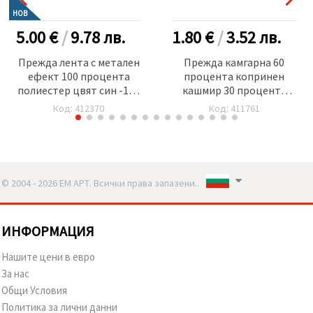
НОВ
5.00 €
/
9.78
лв.
1.80 €
/
3.52
лв.
Прежда лента с метален
Прежда камгарна 60
ефект 100 процента
процента копринен
полиестер цвят син -100
кашмир 30 процента
грама
вълна 10 процента
Код: 412370
Код: 411761
кашмир цвят зелен -50
грама
© 2004 - 2026 ЕМ АРТ. Всички права запазени..
ИНФОРМАЦИЯ
Нашите цени в евро
За нас
Общи Условия
Политика за лични данни