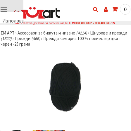
0
Използваме
Безплатна доставка за поръчки над 60 €
088 400 0332 и 088 400 0337
бисквитки
ЕМ АРТ
›
Аксесоари за бижута и низане
(4214)
›
Шнурове и прежди
🍪
(1622)
›
Прежди
(466)
›
Прежда камгарна 100 % полиестер цвят
Използваме
черен -25 грама
бисквитки
и подобни
технологии,
за да
осигурим
правилната
работа на
сайта, да
подобрим
твоето
изживяване
и, с твое
съгласие,
да
анализираме
трафика и
да
показваме
по-