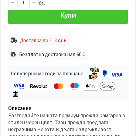
избереш
бр.
дадения
вид
Купи
"бисквитки"
и кликнеш
бутона
"Запази"
Доставка до 2–3 дни
Приеми
всички
Безплатна доставка над 60 €
Настройки
на
Популярни методи за плащане:
бисквитките
Описание
Разгледайте нашата премиум прежда камгарна в
стилен черен цвят. Тази прежда предлага
несравнима мекота и дълга издръжливост.