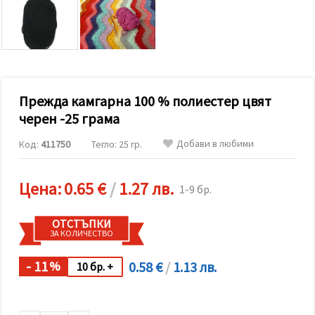
релевантно
съдържание
и реклами,
включително
с помощта
на наши
партньори
за анализ
и
Прежда камгарна 100 % полиестер цвят
маркетинг.
черен -25 грама
Можеш да
се
Добави в любими
Код:
411750
Тегло: 25 гр.
съгласиш
да
използваме
всички
Цена:
0.65 €
/
1.27 лв.
1-9 бр.
"бисквитки"
като
натиснеш
ОТСТЪПКИ
"Приеми
ЗА КОЛИЧЕСТВО
всички!"
или да
посочиш
- 11
0.58 €
/
1.13 лв.
%
10 бр. +
предпочитанията
си в
"Настройки",
като