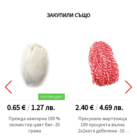
ЗАКУПИЛИ СЪЩО
ТОП ПРОДУКТ
0.65 €
/
1.27
лв.
2.40 €
/
4.69
лв.
Прежда камгарна 100 %
Пресукано мартеница
полиестер цвят бял -25
100 процента вълна
грама
2x2ката дебелина -100
грама