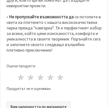
други, които ще ви помогнат да създадете
невероятни проекти.
•
Не пропускайте възможността да
се потопите в
света на плетенето с нашата висококачествена
черна прежда "камгарна". Тя е перфектният избор
за всеки, който цени изискаността, комфорта и
уникалността в своите творения. Поръчайте сега
и започнете своето следващо вълшебно
плетивно приключение!
Оцени продукта:
1 звезда
2 звезди
3 звезди
4 звезди
5 звезди
Продуктът не е оценяван.
Виж наличността по магазините