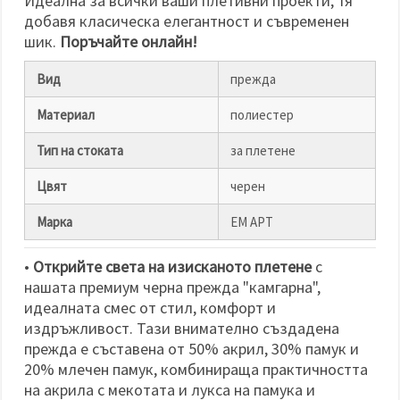
Идеална за всички ваши плетивни проекти, тя
добавя класическа елегантност и съвременен
шик.
Поръчайте онлайн!
Вид
прежда
Материал
полиестер
Тип на стоката
за плетене
Цвят
черен
Марка
ЕМ АРТ
•
Открийте света на изисканото плетене
с
нашата премиум черна прежда "камгарна",
идеалната смес от стил, комфорт и
издръжливост. Тази внимателно създадена
прежда е съставена от 50% акрил, 30% памук и
20% млечен памук, комбинираща практичността
на акрила с мекотата и лукса на памука и