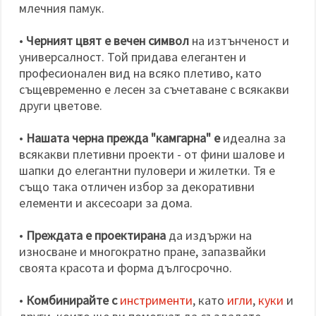
млечния памук.
•
Черният цвят е вечен символ
на изтънченост и
универсалност. Той придава елегантен и
професионален вид на всяко плетиво, като
същевременно е лесен за съчетаване с всякакви
други цветове.
•
Нашата черна прежда "камгарна" е
идеална за
всякакви плетивни проекти - от фини шалове и
шапки до елегантни пуловери и жилетки. Тя е
също така отличен избор за декоративни
елементи и аксесоари за дома.
•
Преждата е проектирана
да издържи на
износване и многократно пране, запазвайки
своята красота и форма дългосрочно.
•
Комбинирайте с
инстрименти
, като
игли
,
куки
и