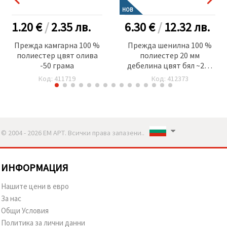
НОВ
1.20 €
/
2.35
лв.
6.30 €
/
12.32
лв.
Прежда камгарна 100 %
Прежда шенилна 100 %
полиестер цвят олива
полиестер 20 мм
-50 грама
дебелина цвят бял ~240
грама -25 метра
Код: 411719
Код: 412373
© 2004 - 2026 ЕМ АРТ. Всички права запазени..
ИНФОРМАЦИЯ
Нашите цени в евро
За нас
Общи Условия
Политика за лични данни