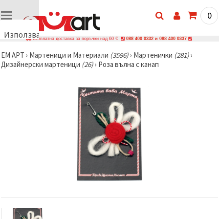
0
Използваме
Безплатна доставка за поръчки над 60 €
088 400 0332 и 088 400 0337
бисквитки
ЕМ АРТ
›
Мартеници и Материали
(3596)
›
Мартенички
(281)
›
🍪
Дизайнерски мартеници
(26)
›
Роза вълна с канап
Използваме
бисквитки
и подобни
технологии,
за да
осигурим
правилната
работа на
сайта, да
подобрим
твоето
изживяване
и, с твое
съгласие,
да
анализираме
трафика и
да
показваме
по-