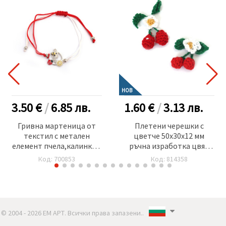
НОВ
3.50 €
/
6.85
лв.
1.60 €
/
3.13
лв.
Гривна мартеница от
Плетени черешки с
текстил с метален
цветче 50x30x12 мм
елемент пчела,калинка и
ръчна изработка цвят
цвете -12 броя
червен зелен и бял -2
Код: 700853
Код: 814358
броя
© 2004 - 2026 ЕМ АРТ. Всички права запазени..