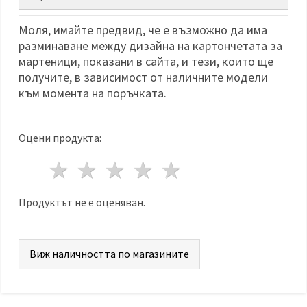
избереш
дадения
вид
Моля, имайте предвид, че е възможно да има
"бисквитки"
разминаване между дизайна на картончетата за
и кликнеш
бутона
мартеници, показани в сайта, и тези, които ще
"Запази"
получите, в зависимост от наличните модели
към момента на поръчката.
Приеми
всички
Оцени продукта:
Настройки
на
1 звезда
2 звезди
3 звезди
4 звезди
5 звезди
бисквитките
Продуктът не е оценяван.
Виж наличността по магазините