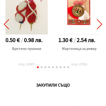
0.50 €
/
0.98
лв.
1.30 €
/
2.54
лв.
Вретено пуканки
Мартеница за ревер
Код: d2487
Код: d7002
ЗАКУПИЛИ СЪЩО