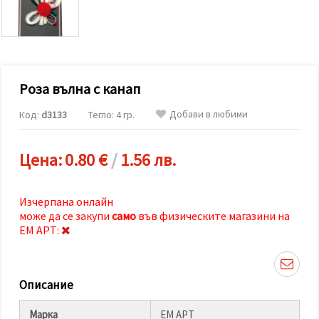
релевантно
съдържание
и реклами,
включително
с помощта
на наши
партньори
Роза вълна с канап
за анализ
и
маркетинг.
Добави в любими
Код:
d3133
Тегло: 4 гр.
Можеш да
се
съгласиш
Цена:
0.80 €
/
1.56 лв.
да
използваме
всички
"бисквитки"
Изчерпана онлайн
като
може да се закупи
само
във физическите магазини на
натиснеш
"Приеми
ЕМ АРТ:
всички!"
или да
посочиш
предпочитанията
Описание
си в
"Настройки",
като
Марка
ЕМ АРТ