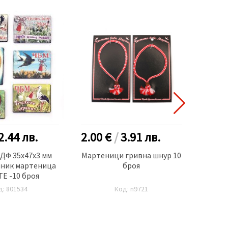
2.44
лв.
2.00 €
/
3.91
лв.
1.40
ДФ 35x47x3 мм
Мартеници гривна шнур 10
Мъ
лник мартеница
броя
12x1
Е -10 броя
с
д: 801534
Код: n9721