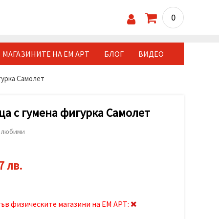
0
МАГАЗИНИТЕ НА ЕМ АРТ
БЛОГ
ВИДЕО
гурка Самолет
ца с гумена фигурка Самолет
 любими
7 лв.
ъв физическите магазини на ЕМ АРТ: