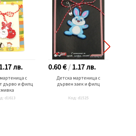
1.17
лв.
0.60 €
/
1.17
лв.
0.60
 мартеница с
Детска мартеница с
Д
т дърво и филц
дървен заек и филц
смивка
д: d1613
Код: d1525