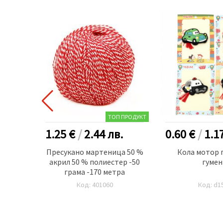
 ПРОДУКТ
ТОП ПРОДУКТ
.
1.25 €
/
2.44
лв.
0.60 €
/
1.1
а ръка
Пресукано мартеница 50 %
Кола мотор 
чета по
акрил 50 % полиестер -50
гумен
грама -170 метра
Код: 401060
Код: d1