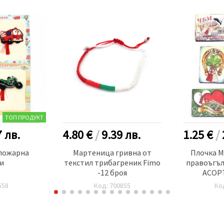
ТОП ПРОДУКТ
7
лв.
4.80 €
/
9.39
лв.
1.25 €
/
пожарна
Мартеница гривна от
Плочка М
и
текстил трибагреник Fimo
правоъгъ
-12 броя
АСОРТ
558
Код: 700855
Ко