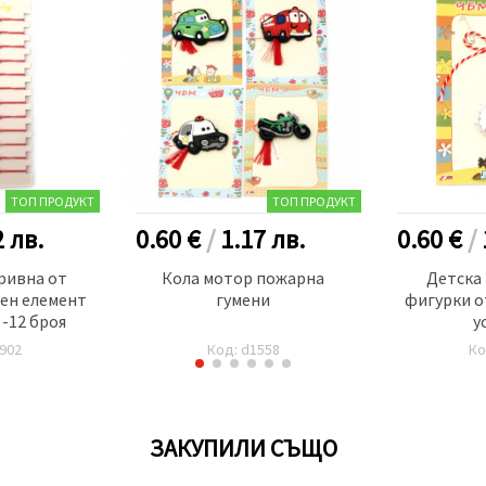
ТОП ПРОДУКТ
ТОП ПРОДУКТ
2
лв.
0.60 €
/
1.17
лв.
0.60 €
/
ривна от
Кола мотор пожарна
Детска
лен елемент
гумени
фигурки о
-12 броя
у
902
Код: d1558
Ко
ЗАКУПИЛИ СЪЩО