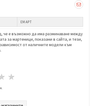
ЕМ АРТ
, че е възможно да има разминаване между
та за мартеници, показани в сайта, и тези,
 зависимост от наличните модели към
.
да
везди
3 звезди
4 звезди
5 звезди
н.
 магазините