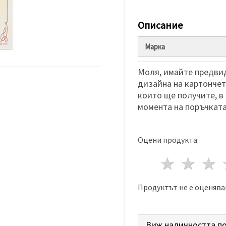
Описание
Марка
Моля, имайте предвид
дизайна на картончета
които ще получите, в
момента на поръчката
Оцени продукта:
1 звез
2 з
Продуктът не е оценява
Виж наличността по