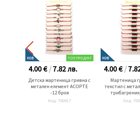
ТОП ПРОДУКТ
НОВ
НОВ
.
4.00 €
/
7.82
лв.
4.00 €
/
7.8
ен
Детска мартеница гривна с
Мартеница г
метален елемент АСОРТЕ
текстил с мета
-12 броя
трибагреник 
Код: 700917
Код: 700