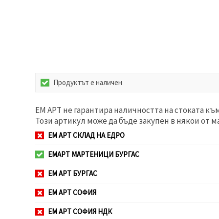
избереш
дадения
вид
"бисквитки"
и кликнеш
бутона
"Запази"
Приеми
Продуктът е наличен
всички
Настройки
ЕМ АРТ не гарантира наличността на стоката къ
на
Този артикул може да бъде закупен в някои от м
бисквитките
ЕМ АРТ СКЛАД НА ЕДРО
ЕМАРТ МАРТЕНИЦИ БУРГАС
ЕМ АРТ БУРГАС
ЕМ АРТ СОФИЯ
ЕМ АРТ СОФИЯ НДК