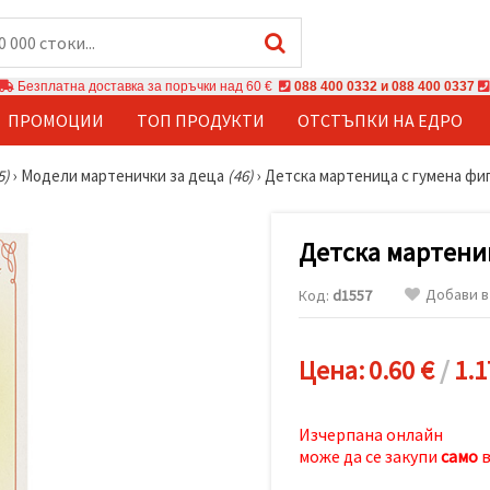
Безплатна доставка за поръчки над 60 €
088 400 0332 и 088 400 0337
ПРОМОЦИИ
ТОП ПРОДУКТИ
ОТСТЪПКИ НА ЕДРО
5)
›
Модели мартенички за деца
(46)
›
Детска мартеница с гумена фи
Детска мартени
Добави в
Код:
d1557
Цена:
0.60 €
/
1.1
Изчерпана онлайн
може да се закупи
само
в