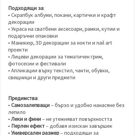
Подходящи за
:
• Скрапбук албуми, покани, картички и крафт
декорации
• Украсa на сватбени аксесоари, рамки, кутии и
подаръчни опаковки
• Маникюр, 3D декорации за нокти и nail art
проекти
• Лицеви декорации за тематичен грим,
фотосесии и фестивали
• Апликации върху текстил, чанти, обувки,
свещници и други предмети
Предимства
:
•
Самозалепващи
– бързо и удобно нанасяне без
лепило
•
Леки и фини
– не утежняват повърхността
•
Перлен ефект
– добавя изискан завършек
•
Универсален размер
– подходящи за