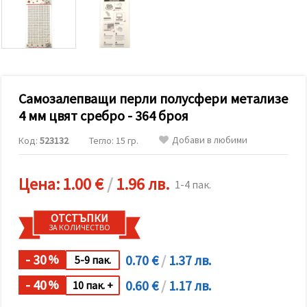
релевантно
съдържание
и реклами,
включително
с помощта
на наши
партньори
за анализ
и
Самозалепващи перли полусфери метализе
маркетинг.
4 мм цвят сребро - 364 броя
Можеш да
се
Добави в любими
Код:
523132
Тегло: 15 гр.
съгласиш
да
използваме
всички
Цена:
1.00 €
/
1.96 лв.
1-4 пак.
"бисквитки"
като
натиснеш
ОТСТЪПКИ
"Приеми
ЗА КОЛИЧЕСТВО
всички!"
или да
посочиш
- 30
0.70 €
/
1.37 лв.
%
5-9 пак.
предпочитанията
си в
- 40
0.60 €
/
1.17 лв.
%
10 пак. +
"Настройки",
като