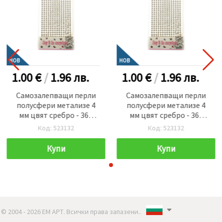
НОВ
НОВ
1.00 €
/
1.96
лв.
1.00 €
/
1.96
лв.
Самозалепващи перли
Самозалепващи перли
полусфери метализе 4
полусфери метализе 4
мм цвят сребро - 364
мм цвят сребро - 364
броя
броя
Код: 523132
Код: 523132
Купи
Купи
© 2004 - 2026 ЕМ АРТ. Всички права запазени..