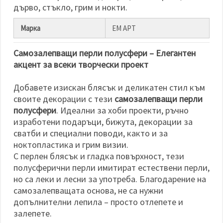
дърво, стъкло, грим и нокти.
Марка
ЕМ АРТ
Самозалепващи перли полусфери – Елегантен
акцент за всеки творчески проект
Добавете изискан блясък и деликатен стил към
своите декорации с тези
самозалепващи перли
полусфери
. Идеални за хоби проекти, ръчно
изработени подаръци, бижута, декорации за
сватби и специални поводи, както и за
ноктопластика и грим визии.
С перлен блясък и гладка повърхност, тези
полусферични перли имитират естествени перли,
но са леки и лесни за употреба. Благодарение на
самозалепващата основа, не са нужни
допълнителни лепила – просто отлепете и
залепете.