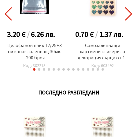
3.20 €
/
6.26
лв.
0.70 €
/
1.37
лв.
Целофанов плик 12/25+3
Самозалепващи
см капак залепващ 30мк.
хартиени стикери за
-200 броя
декорация сърца от 12
мм до 20 мм в лилаво-
Код: 302213
Код: 603492
зелена гама със седефен
ефект -47 броя
ПОСЛЕДНО РАЗГЛЕДАНИ