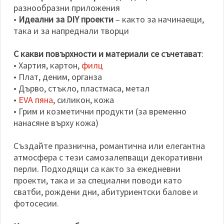
разнообразни приложения
•
Идеални за DIY проекти
– както за начинаещи,
така и за напреднали творци
С какви повърхности и материали се съчетават
:
• Хартия, картон,
филц
• Плат, деним, органза
• Дърво, стъкло, пластмаса, метал
•
EVA пяна
, силикон, кожа
• Грим и козметични продукти (за временно
нанасяне върху кожа)
Създайте празнична, романтична или елегантна
атмосфера с тези самозалепващи декоративни
перли. Подходящи са както за ежедневни
проекти, така и за специални поводи като
сватби, рождени дни, абитуриентски балове и
фотосесии.