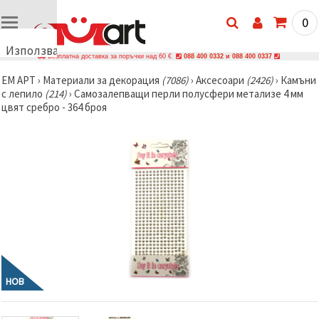
0
Използваме
Безплатна доставка за поръчки над 60 €
088 400 0332 и 088 400 0337
бисквитки
ЕМ АРТ
›
Материали за декорация
(7086)
›
Аксесоари
(2426)
›
Камъни
🍪
с лепило
(214)
›
Самозалепващи перли полусфери метализе 4 мм
Използваме
цвят сребро - 364 броя
бисквитки
и подобни
технологии,
за да
осигурим
правилната
работа на
сайта, да
подобрим
твоето
изживяване
и, с твое
съгласие,
да
анализираме
трафика и
НОВ
да
показваме
по-