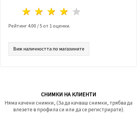
1 звезда
2 звезди
3 звезди
4 звезди
5 звезди
Рейтинг
4.00
/
5
от
1
оценки.
Виж наличността по магазините
СНИМКИ НА КЛИЕНТИ
Няма качени снимки, (За да качваш снимки, трябва да
влезете в профила си или да се регистрирате).