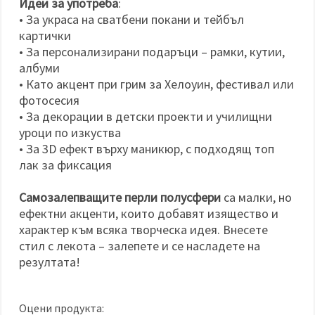
Идеи за употреба
:
• За украса на сватбени покани и тейбъл
картички
• За персонализирани подаръци – рамки, кутии,
албуми
• Като акцент при грим за Хелоуин, фестивал или
фотосесия
• За декорации в детски проекти и училищни
уроци по изкуства
• За 3D ефект върху маникюр, с подходящ топ
лак за фиксация
Самозалепващите перли полусфери
са малки, но
ефектни акценти, които добавят изящество и
характер към всяка творческа идея. Внесете
стил с лекота – залепете и се насладете на
резултата!
Оцени продукта: