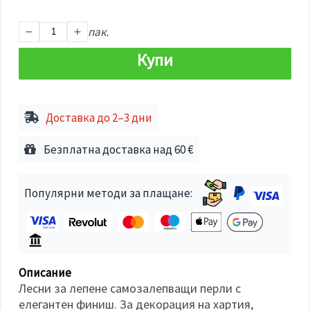
избереш
дадения
вид
пак.
"бисквитки"
и кликнеш
Купи
бутона
"Запази"
Приеми
Доставка до 2–3 дни
всички
Настройки
Безплатна доставка над 60 €
на
бисквитките
Популярни методи за плащане:
Описание
Лесни за лепене самозалепващи перли с
елегантен финиш. За декорация на хартия,