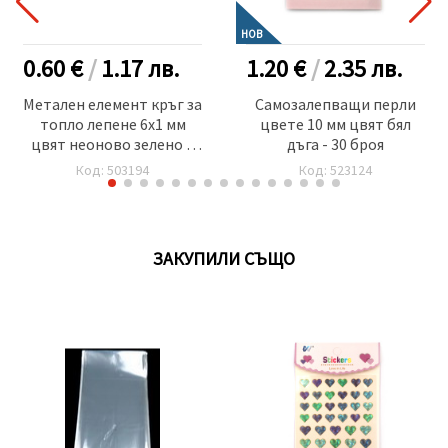
НОВ
0.60 €
/
1.17
лв.
1.20 €
/
2.35
лв.
Метален елемент кръг за
Самозалепващи перли
топло лепене 6x1 мм
цвете 10 мм цвят бял
цвят неоново зелено 2
дъга - 30 броя
грама ~100 броя
Код: 503194
Код: 523124
ЗАКУПИЛИ СЪЩО