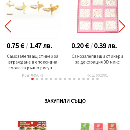
0.75 €
/
1.47
лв.
0.20 €
/
0.39
лв.
Самозалепващ стикер за
Самозалепващи стикери
вграждане в епоксидна
за декорация 3D микс
смола за ръчно рисуван
ефект с напластяване
Код: 845673
Код: 602981
златна рибка размер на
изображението 64x49 мм
ЗАКУПИЛИ СЪЩО