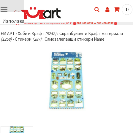
0
Използваме
Безплатна доставка за поръчки над 60 €
088 400 0332 и 088 400 0337
бисквитки
ЕМ АРТ
›
Хоби и Крафт
(9252)
›
Скрапбукинг и Крафт материали
🍪
(1258)
›
Стикери
(287)
›
Самозалепващи стикери Name
Използваме
бисквитки
и подобни
технологии,
за да
осигурим
правилната
работа на
сайта, да
подобрим
твоето
изживяване
и, с твое
съгласие,
да
анализираме
трафика и
да
показваме
по-