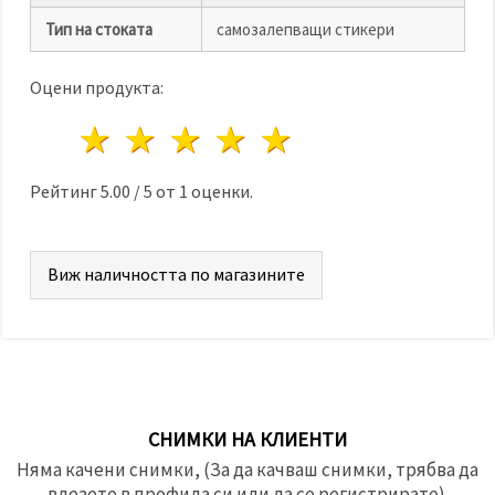
Тип на стоката
самозалепващи стикери
Оцени продукта:
1 звезда
2 звезди
3 звезди
4 звезди
5 звезди
Рейтинг
5.00
/
5
от
1
оценки.
Виж наличността по магазините
СНИМКИ НА КЛИЕНТИ
Няма качени снимки, (За да качваш снимки, трябва да
влезете в профила си или да се регистрирате).