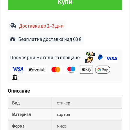
Купи
избереш
дадения
вид
"бисквитки"
и кликнеш
бутона
Доставка до 2–3 дни
"Запази"
Безплатна доставка над 60 €
Приеми
всички
Популярни методи за плащане:
Настройки
на
бисквитките
Описание
Вид
стикер
Материал
хартия
Форма
микс