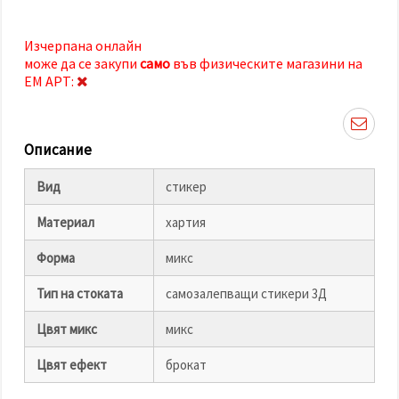
избереш
дадения
вид
"бисквитки"
Изчерпана онлайн
и кликнеш
може да се закупи
само
във физическите магазини на
бутона
ЕМ АРТ:
"Запази"
Приеми
Описание
всички
Вид
стикер
Настройки
на
Материал
хартия
бисквитките
Форма
микс
Тип на стоката
самозалепващи стикери 3Д
Цвят микс
микс
Цвят ефект
брокат