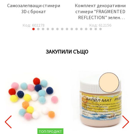
Самозалепващи стикери
Комплект декоративни
3D с брокат
стикери "FRAGMENTED
REFLECTION" зелени
нюанси - 50 броя
Код: 602278
Код: 612156
ЗАКУПИЛИ СЪЩО
ТОП ПРОДУКТ