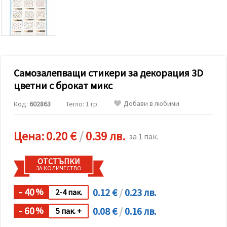
релевантно
съдържание
и реклами,
включително
с помощта
на наши
партньори
за анализ
и
Самозалепващи стикери за декорация 3D
маркетинг.
цветни с брокат микс
Можеш да
се
Добави в любими
Код:
602863
Тегло: 1 гр.
съгласиш
да
използваме
всички
Цена:
0.20 €
/
0.39 лв.
за 1 пак.
"бисквитки"
като
натиснеш
ОТСТЪПКИ
"Приеми
ЗА КОЛИЧЕСТВО
всички!"
или да
посочиш
- 40
0.12 €
/
0.23 лв.
%
2-4 пак.
предпочитанията
си в
- 60
0.08 €
/
0.16 лв.
%
5 пак. +
"Настройки",
като