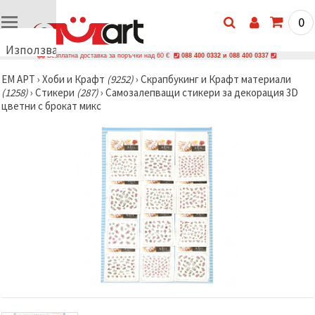
0
Използваме
Безплатна доставка за поръчки над 60 €
088 400 0332 и 088 400 0337
бисквитки
ЕМ АРТ
›
Хоби и Крафт
(9252)
›
Скрапбукинг и Крафт материали
🍪
(1258)
›
Стикери
(287)
›
Самозалепващи стикери за декорация 3D
Използваме
цветни с брокат микс
бисквитки
и подобни
технологии,
за да
осигурим
правилната
работа на
сайта, да
подобрим
твоето
изживяване
и, с твое
съгласие,
да
анализираме
трафика и
да
показваме
по-