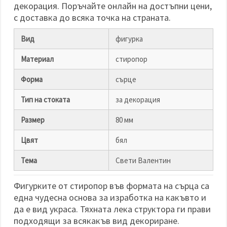
декорация. Поръчайте онлайн на достъпни цени,
с доставка до всяка точка на страната.
Вид
фигурка
Материал
стиропор
Форма
сърце
Тип на стоката
за декорация
Размер
80 мм
Цвят
бял
Тема
Свети Валентин
Фигурките от стиропор във формата на сърца са
една чудесна основа за изработка на какъвто и
да е вид украса. Тяхната лека структора ги прави
подходящи за всякакъв вид декориране.