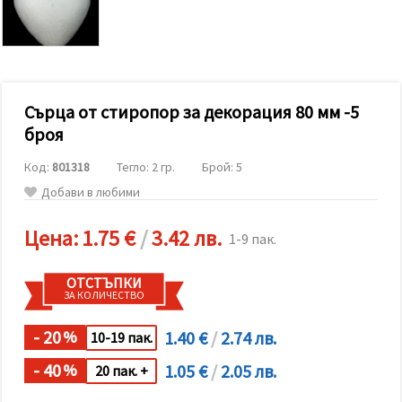
релевантно
съдържание
и реклами,
включително
с помощта
на наши
партньори
Сърца от стиропор за декорация 80 мм -5
за анализ
и
броя
маркетинг.
Можеш да
Код:
801318
Тегло: 2 гр.
Брой: 5
се
съгласиш
Добави в любими
да
използваме
всички
Цена:
1.75 €
/
3.42 лв.
1-9 пак.
"бисквитки"
като
натиснеш
ОТСТЪПКИ
"Приеми
ЗА КОЛИЧЕСТВО
всички!"
или да
посочиш
- 20
1.40 €
/
2.74 лв.
%
10-19 пак.
предпочитанията
си в
- 40
1.05 €
/
2.05 лв.
%
20 пак. +
"Настройки",
като