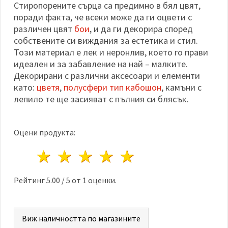
Стиропорените сърца са предимно в бял цвят,
поради факта, че всеки може да ги оцвети с
различен цвят
бои
, и да ги декорира според
собствените си виждания за естетика и стил.
Този материал е лек и неронлив, което го прави
идеален и за забавление на най – малките.
Декорирани с различни аксесоари и елементи
като:
цветя
,
полусфери тип кабошон
, камъни с
лепило те ще засияват с пълния си блясък.
Оцени продукта:
1 звезда
2 звезди
3 звезди
4 звезди
5 звезди
Рейтинг
5.00
/
5
от
1
оценки.
Виж наличността по магазините