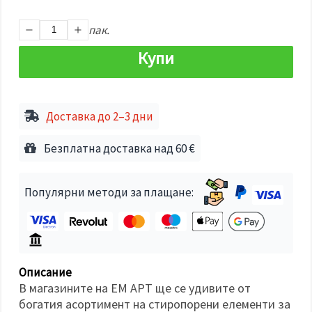
избереш
дадения
вид
пак.
"бисквитки"
и кликнеш
Купи
бутона
"Запази"
Приеми
Доставка до 2–3 дни
всички
Настройки
Безплатна доставка над 60 €
на
бисквитките
Популярни методи за плащане:
Описание
В магазините на ЕМ АРТ ще се удивите от
богатия асортимент на стиропорени елементи за