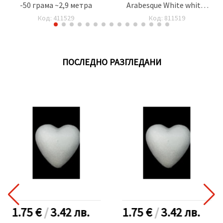
-50 грама ~2,9 метра
Arabesque White white-
black -1 брой
Код: 411529
Код: 811519
ПОСЛЕДНО РАЗГЛЕДАНИ
1.75 €
/
3.42
лв.
1.75 €
/
3.42
лв.