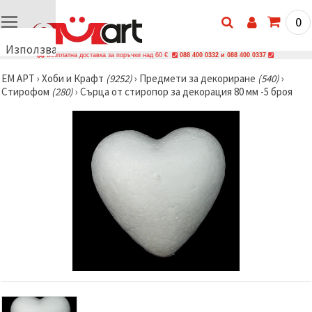
0
Използваме
Безплатна доставка за поръчки над 60 €
088 400 0332 и 088 400 0337
бисквитки
ЕМ АРТ
›
Хоби и Крафт
(9252)
›
Предмети за декориране
(540)
›
🍪
Стирофом
(280)
›
Сърца от стиропор за декорация 80 мм -5 броя
Използваме
бисквитки
и подобни
технологии,
за да
осигурим
правилната
работа на
сайта, да
подобрим
твоето
изживяване
и, с твое
съгласие,
да
анализираме
трафика и
да
показваме
по-