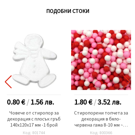
ПОДОБНИ СТОКИ
0.80 €
/
1.56
лв.
1.80 €
/
3.52
лв.
Човече от стиропор за
Стиропорени топчета за
декорация с плосък гръб
декорация в бяло-
140x120x17 мм -1 брой
червена гама 8-10 мм ~15
грама
Код: 801744
Код: 800366