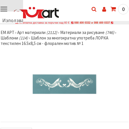
0
Използваме
Безплатна доставка за поръчки над 60 €
088 400 0332 и 088 400 0337
бисквитки
ЕМ АРТ
›
Арт материали
(2112)
›
Материали за рисуване
(746)
›
🍪
Шаблони
(114)
›
Шаблон за многократна употреба ЛОРКА
Използваме
текстилен 16.5x8,5 см - флорален мотив № 1
бисквитки
и подобни
технологии,
за да
осигурим
правилната
работа на
сайта, да
подобрим
твоето
изживяване
и, с твое
съгласие,
да
анализираме
трафика и
да
показваме
по-