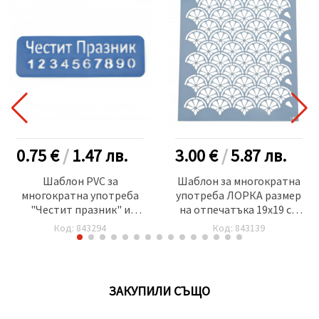
0.75 €
/
1.47
лв.
3.00 €
/
5.87
лв.
Шаблон PVC за
Шаблон за многократна
многократна употреба
употреба ЛОРКА размер
"Честит празник" и
на отпечатъка 19x19 см
цифри размер на
Л45
Код: 843294
Код: 843139
отпечатъка 13x3.5 см
ЗАКУПИЛИ СЪЩО