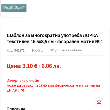
релевантно
съдържание
и реклами,
включително
с помощта
на наши
партньори
за анализ
и
Шаблон за многократна употреба ЛОРКА
маркетинг.
текстилен 16.5x8,5 см - флорален мотив № 1
Можеш да
се
Добави в любими
Код:
842171
Брой: 1
съгласиш
да
използваме
всички
Цена:
3.10 €
/
6.06 лв.
"бисквитки"
като
натиснеш
"Приеми
Изчерпана онлайн
всички!"
може да се закупи
само
във физическите магазини на
или да
ЕМ АРТ:
посочиш
предпочитанията
си в
"Настройки",
като
Описание