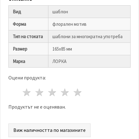
избереш
дадения
вид
Вид
шаблон
"бисквитки"
и кликнеш
Форма
флорален мотив
бутона
"Запази"
Тип на стоката
шаблони за многократна употреба
Приеми
Размер
165х85 мм
всички
Марка
ЛОРКА
Настройки
на
Оцени продукта:
бисквитките
1 звезда
2 звезди
3 звезди
4 звезди
5 звезди
Продуктът не е оценяван.
Виж наличността по магазините