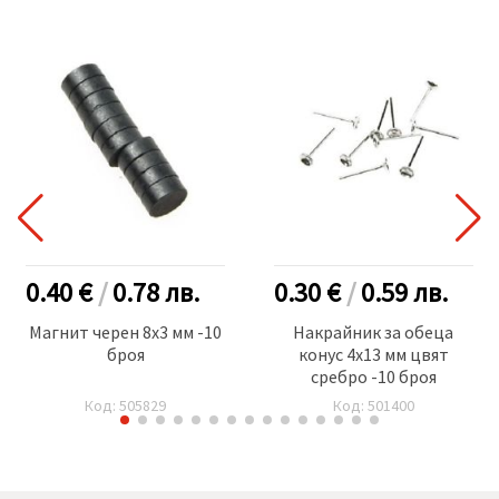
0.40 €
/
0.78
лв.
0.30 €
/
0.59
лв.
Магнит черен 8x3 мм -10
Накрaйник за обеца
броя
конус 4x13 мм цвят
сребро -10 броя
Код: 505829
Код: 501400