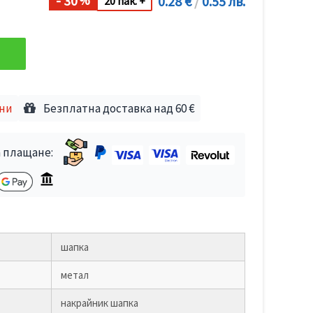
- 30
0.28 €
/
0.55 лв.
%
20 пак. +
дни
Безплатна доставка над 60 €
 плащане:
шапка
метал
накрайник шапка