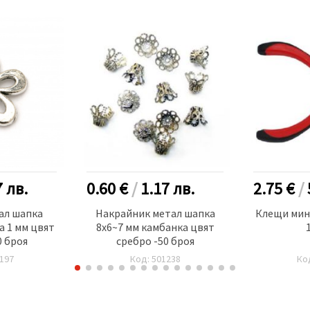
7
лв.
0.60 €
/
1.17
лв.
2.75 €
/
ал шапка
Накрайник метал шапка
Клещи мин
ка 1 мм цвят
8x6~7 мм камбанка цвят
0 броя
сребро -50 броя
197
Код: 501238
Ко