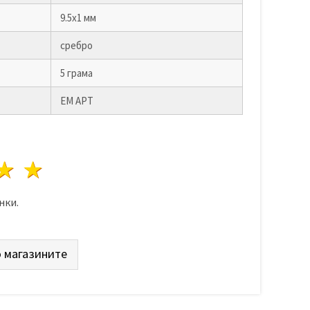
9.5х1 мм
сребро
5 грама
ЕМ АРТ
да
везди
3 звезди
4 звезди
5 звезди
нки.
 магазините