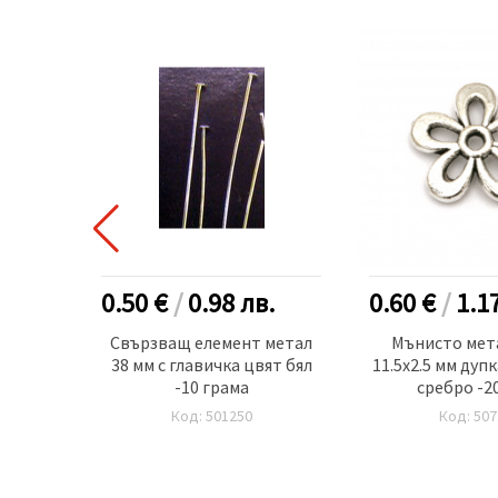
.
0.50 €
/
0.98
лв.
0.60 €
/
1.1
к за
Свързващ елемент метал
Мънисто мет
а 2 мм
38 мм с главичка цвят бял
11.5x2.5 мм дуп
0 броя
-10 грама
сребро -2
Код: 501250
Код: 507