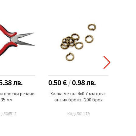
5.38
лв.
0.50 €
/
0.98
лв.
0.70
и плоски резачи
Халка метал 4x0.7 мм цвят
Накр
135 мм
антик бронз -200 броя
13x5
д: 506512
Код: 501179