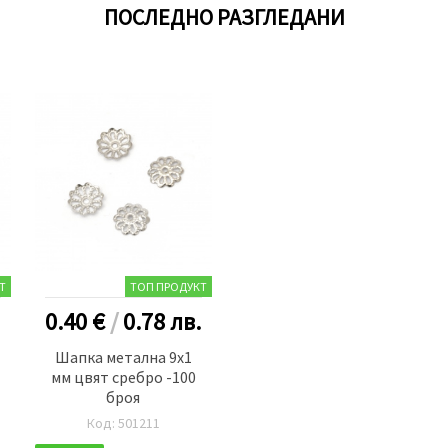
ПОСЛЕДНО РАЗГЛЕДАНИ
Т
ТОП ПРОДУКТ
0.40 €
/
0.78
лв.
Шапка металнa 9x1
мм цвят сребро -100
броя
Код: 501211