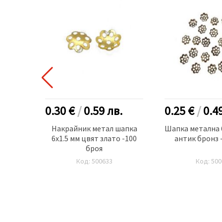
.
0.30 €
/
0.59
лв.
0.25 €
/
0.4
x3 мм
Накрайник метал шапка
Шапка металнa 
9.80
6x1.5 мм цвят злато -100
антик бронз 
я
броя
Код: 500633
Код: 500