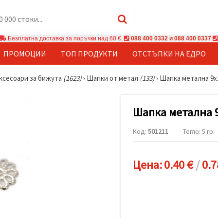
Безплатна доставка за поръчки над 60 €
088 400 0332 и 088 400 0337
ПРОМОЦИИ
ТОП ПРОДУКТИ
ОТСТЪПКИ НА ЕДРО
ксесоари за бижута
(1623)
›
Шапки от метал
(133)
›
Шапка металнa 9x1
Шапка металнa 9
Код:
501211
Тегло: 5 гр.
Цена:
0.40 €
/
0.7