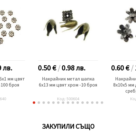
9
лв.
0.50 €
/
0.98
лв.
0.60 €
/
6x1 мм цвят
Накрайник метал шапка
Накрайни
-100 броя
6x13 мм цвят хром -10 броя
8x10x5 мм 
среб
640
Код: 500604
Ко
ЗАКУПИЛИ СЪЩО