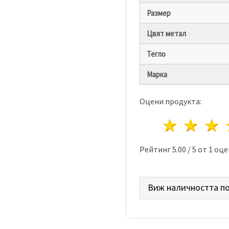
Размер
Цвят метал
Тегло
Марка
Оцени продукта:
1 звез
2 з
Рейтинг
5.00
/
5
от
1
оце
Виж наличността по