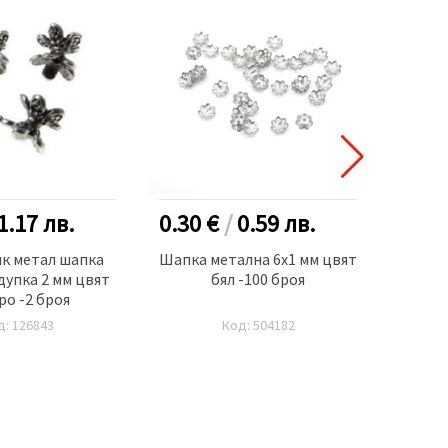
1.17
лв.
0.30 €
/
0.59
лв.
0.70
к метал шапка
Шапка металнa 6x1 мм цвят
Мъни
дупка 2 мм цвят
бял -100 броя
шапка
ро -2 броя
цвя
д: 126843
Код: 504182