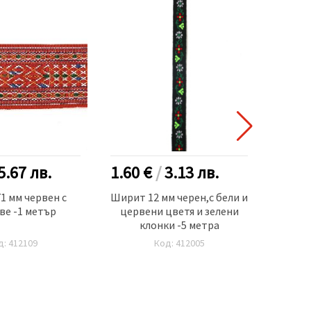
5.67
лв.
1.60 €
/
3.13
лв.
0.90
1 мм червен с
Ширит 12 мм черен,с бели и
Ширит
ве -1 метър
цервени цветя и зелени
и 
клонки -5 метра
д: 412109
Код: 412005