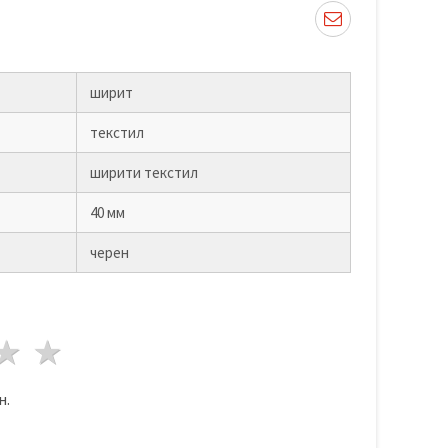
ширит
текстил
ширити текстил
40 мм
черен
да
везди
3 звезди
4 звезди
5 звезди
н.