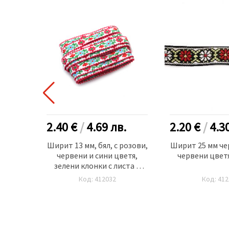
.
2.40 €
/
4.69
лв.
2.20 €
/
4.3
с бяло,
Ширит 13 мм, бял, с розови,
Ширит 25 мм чер
 метра
червени и сини цветя,
червени цветя
зелени клонки с листа и
розов кант -5 метра
Код: 412032
Код: 412