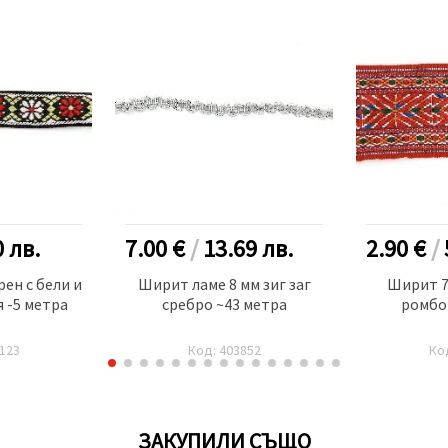
0
лв.
7.00 €
/
13.69
лв.
2.90 €
/
ен с бели и
Ширит ламе 8 мм зиг заг
Ширит 7
 -5 метра
сребро ~43 метра
ромбо
123
Код: 403852
Ко
ЗАКУПИЛИ СЪЩО