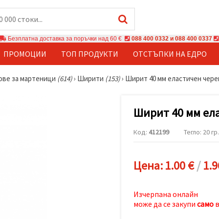
Безплатна доставка за поръчки над 60 €
088 400 0332 и 088 400 0337
ПРОМОЦИИ
ТОП ПРОДУКТИ
ОТСТЪПКИ НА ЕДРО
ове за мартеници
(614)
›
Ширити
(153)
›
Ширит 40 мм еластичен чере
Ширит 40 мм ела
Код:
412199
Тегло: 20 гр.
Цена:
1.00 €
/
1.9
Изчерпана онлайн
може да се закупи
само
в