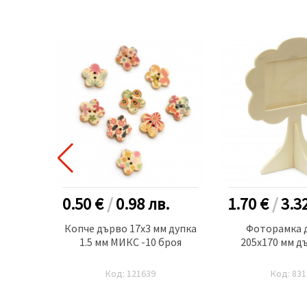
.
0.50 €
/
0.98
лв.
1.70 €
/
3.3
 с
Копче дърво 17x3 мм дупка
Фоторамка 
ено -5
1.5 мм МИКС -10 броя
205x170 мм д
Код: 121639
Код: 831