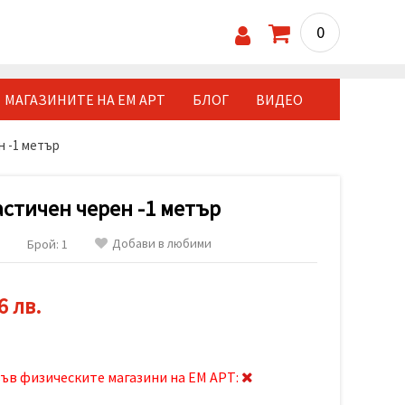
0
МАГАЗИНИТЕ НА ЕМ АРТ
БЛОГ
ВИДЕО
н -1 метър
стичен черен -1 метър
Добави в любими
Брой: 1
6 лв.
ъв физическите магазини на ЕМ АРТ: