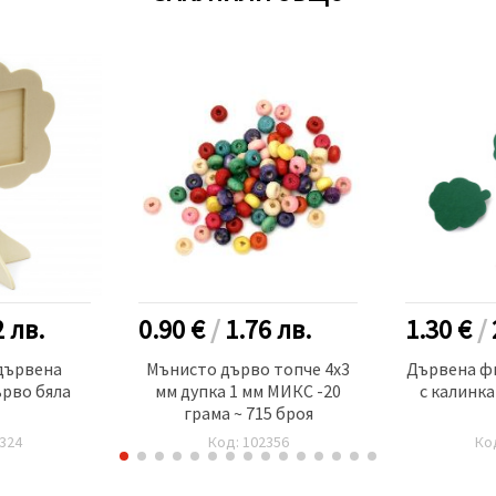
2
лв.
0.90 €
/
1.76
лв.
1.30 €
/
дървена
Мънисто дърво топче 4x3
Дървена ф
ърво бяла
мм дупка 1 мм МИКС -20
с калинка
грама ~ 715 броя
324
Код: 102356
Ко