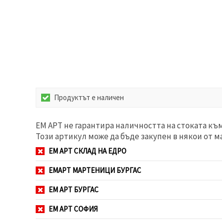
избереш
дадения
вид
"бисквитки"
и кликнеш
бутона
"Запази"
Приеми
всички
Продуктът е наличен
Настройки
на
бисквитките
ЕМ АРТ не гарантира наличността на стоката къ
Този артикул може да бъде закупен в някои от м
ЕМ АРТ СКЛАД НА ЕДРО
ЕМАРТ МАРТЕНИЦИ БУРГАС
ЕМ АРТ БУРГАС
ЕМ АРТ СОФИЯ