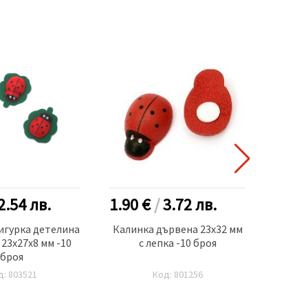
2.54
лв.
1.90 €
/
3.72
лв.
1.10
игурка детелина
Калинка дървена 23x32 мм
Ширит
 23x27x8 мм -10
с лепка -10 броя
черве
броя
д: 803521
Код: 801256