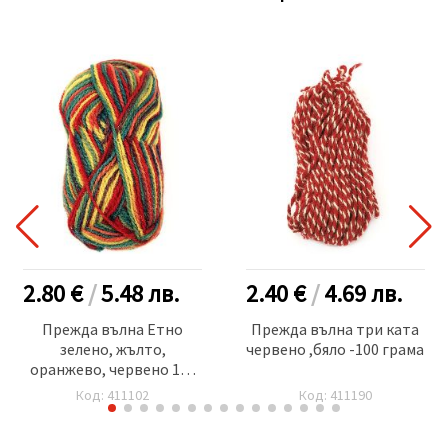
2.80 €
/
5.48
лв.
2.40 €
/
4.69
лв.
Прежда вълна Етно
Прежда вълна три ката
зелено, жълто,
червено ,бяло -100 грама
оранжево, червено 100
грама -170 метра
Код: 411102
Код: 411190