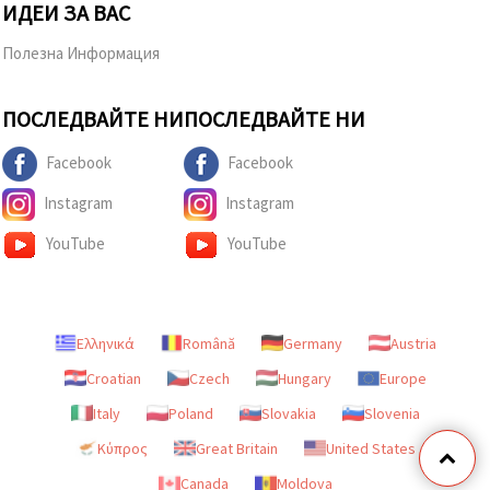
ИДЕИ ЗА ВАС
Полезна Информация
ПОСЛЕДВАЙТЕ НИ
ПОСЛЕДВАЙТЕ НИ
Facebook
Facebook
Instagram
Instagram
YouTube
YouTube
Ελληνικά
Română
Germany
Austria
Croatian
Czech
Hungary
Europe
Italy
Poland
Slovakia
Slovenia
Κύπρος
Great Britain
United States
Canada
Moldova