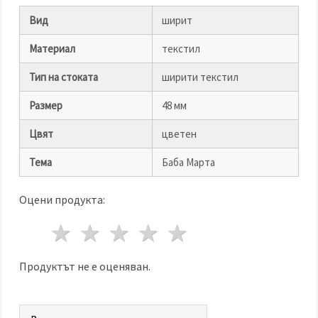
избереш
дадения
Вид
ширит
вид
"бисквитки"
и кликнеш
Материал
текстил
бутона
"Запази"
Тип на стоката
ширити текстил
Размер
48 мм
Приеми
всички
Цвят
цветен
Настройки
Тема
Баба Марта
на
бисквитките
Оцени продукта:
1 звезда
2 звезди
3 звезди
4 звезди
5 звезди
Продуктът не е оценяван.