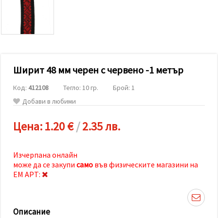
релевантно
съдържание
и реклами,
включително
с помощта
на наши
партньори
за анализ
и
Ширит 48 мм черен с червено -1 метър
маркетинг.
Можеш да
Код:
412108
Тегло: 10 гр.
Брой: 1
се
Добави в любими
съгласиш
да
използваме
Цена:
1.20 €
/
2.35 лв.
всички
"бисквитки"
като
натиснеш
Изчерпана онлайн
"Приеми
може да се закупи
само
във физическите магазини на
всички!"
или да
ЕМ АРТ:
посочиш
предпочитанията
си в
"Настройки",
Описание
като