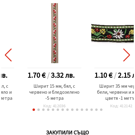
лв.
1.70 €
/
3.32
лв.
1.10 €
/
2.15
л, с
Ширит 15 мм, бял, с
Ширит 35 мм чер
бяло и
червено и бледозелено
бели, червени и 
 метра
-5 метра
цветя -1 мет
Код: 412036
Код: 412142
ЗАКУПИЛИ СЪЩО