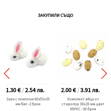
ЗАКУПИЛИ СЪЩО
1.30 €
/
2.54
лв.
2.00 €
/
3.91
лв.
Заек с помпони 60x55x35
Комплект яйца от
мм бял -2 броя
стиропор 30x20 мм цвят
МИКС -36 броя