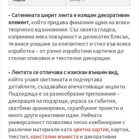
•
Сатенената ширит лента е изящен декоративен
елемент
, който придава финалния щрих на всяко
творческо вдъхновение. Със своята гладка,
копринено мека повърхност и деликатен блясък,
тя внася усещане за елегантност и стил във всяка
изработка – от ръчно изработени картички до
стилни опаковки и текстилни декорации.
•
Лентата се отличава с изискан външен вид
,
който улавя светлината и подчертава
детайлите, създавайки впечатляващи акценти.
Подходяща е за разнообразни приложения –
декорация на подаръци, украса за събития,
сватбени аранжировки, скрапбукинг проекти и
много други креативни идеи. Нейната
универсалност позволява лесно комбиниране с
различни материали като
цветна хартия
, картон,
текстил,
кристални мъниста
и декоративни