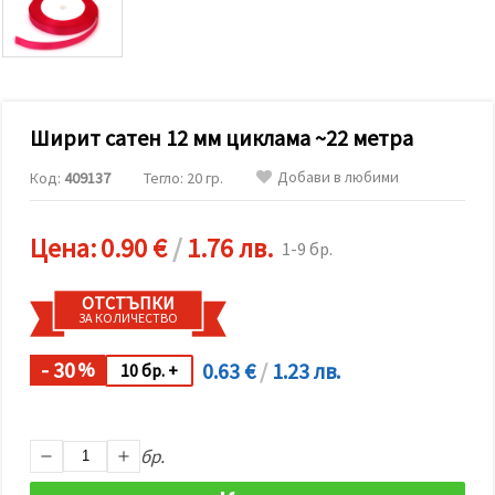
релевантно
съдържание
и реклами,
включително
с помощта
на наши
партньори
Ширит cатен 12 мм циклама ~22 метра
за анализ
и
маркетинг.
Добави в любими
Код:
409137
Тегло: 20 гр.
Можеш да
се
съгласиш
Цена:
0.90 €
/
1.76 лв.
1-9 бр.
да
използваме
всички
ОТСТЪПКИ
"бисквитки"
ЗА КОЛИЧЕСТВО
като
натиснеш
"Приеми
- 30
0.63 €
/
1.23 лв.
%
10 бр. +
всички!"
или да
посочиш
предпочитанията
си в
бр.
"Настройки",
като