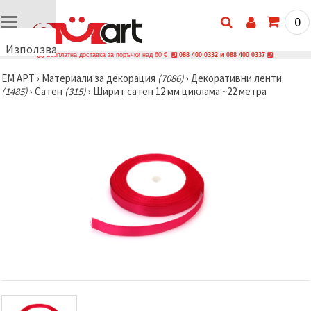
0
Използваме
Безплатна доставка за поръчки над 60 €
088 400 0332 и 088 400 0337
бисквитки
ЕМ АРТ
›
Материали за декорация
(7086)
›
Декоративни ленти
🍪
(1485)
›
Сатен
(315)
›
Ширит cатен 12 мм циклама ~22 метра
Използваме
бисквитки
и подобни
технологии,
за да
осигурим
правилната
работа на
сайта, да
подобрим
твоето
изживяване
и, с твое
съгласие,
да
анализираме
трафика и
да
показваме
по-