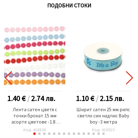
ПОДОБНИ СТОКИ
1.40 €
/
2.74
лв.
1.10 €
/
2.15
лв.
Лента сатен цветя с
Ширит сатен 25 мм рипс
точки брокат 15 мм
светло син надпис Baby
асорте цветове -1.80
boy -3 метра
метра
Код: 418838
Код: 418910