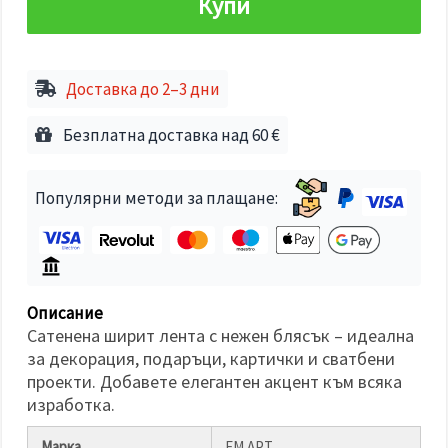
Купи
избереш
дадения
вид
"бисквитки"
и кликнеш
бутона
Доставка до 2–3 дни
"Запази"
Безплатна доставка над 60 €
Приеми
всички
Популярни методи за плащане:
Настройки
на
бисквитките
Описание
Сатенена ширит лента с нежен блясък – идеална
за декорация, подаръци, картички и сватбени
проекти. Добавете елегантен акцент към всяка
изработка.
Марка
ЕМ АРТ