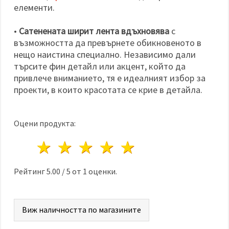
елементи.
•
Сатенената ширит лента вдъхновява
с
възможността да превърнете обикновеното в
нещо наистина специално. Независимо дали
търсите фин детайл или акцент, който да
привлече вниманието, тя е идеалният избор за
проекти, в които красотата се крие в детайла.
Оцени продукта:
1 звезда
2 звезди
3 звезди
4 звезди
5 звезди
Рейтинг
5.00
/
5
от
1
оценки.
Виж наличността по магазините