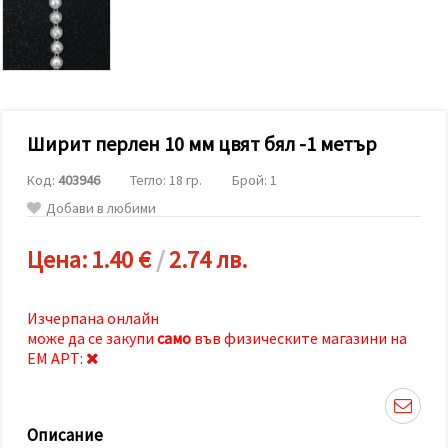
релевантно
съдържание
и реклами,
включително
с помощта
на наши
партньори
за анализ
и
Ширит перлен 10 мм цвят бял -1 метър
маркетинг.
Можеш да
Код:
403946
Тегло: 18 гр.
Брой: 1
се
Добави в любими
съгласиш
да
използваме
Цена:
1.40 €
/
2.74 лв.
всички
"бисквитки"
като
натиснеш
Изчерпана онлайн
"Приеми
може да се закупи
само
във физическите магазини на
всички!"
или да
ЕМ АРТ:
посочиш
предпочитанията
си в
"Настройки",
Описание
като