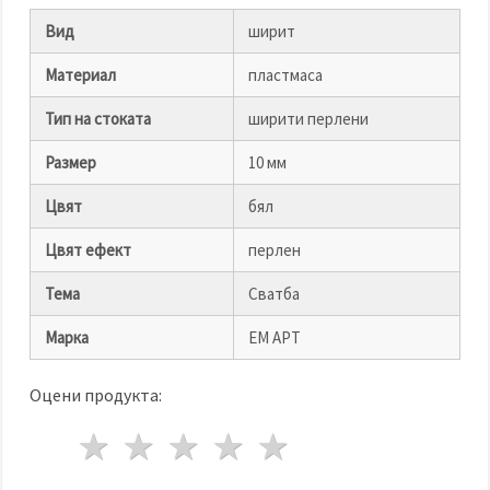
избереш
дадения
Вид
ширит
вид
"бисквитки"
и кликнеш
Материал
пластмаса
бутона
"Запази"
Тип на стоката
ширити перлени
Размер
10 мм
Приеми
всички
Цвят
бял
Настройки
Цвят ефект
перлен
на
бисквитките
Тема
Сватба
Марка
ЕМ АРТ
Оцени продукта:
1 звезда
2 звезди
3 звезди
4 звезди
5 звезди