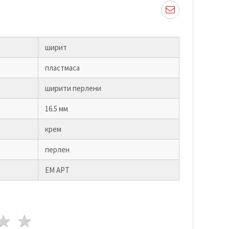
ширит
пластмаса
ширити перлени
16.5 мм
крем
перлен
ЕМ АРТ
да
везди
3 звезди
4 звезди
5 звезди