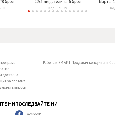
370 броя
22x6 мм детелина -5 броя
Марта -1
238
Код: 128939
Ко
програма
Работа в ЕМ АРТ Продавач-консултант Со
за нас
и доставка
ция за поръчка
давани въпроси
ТЕ НИ
ПОСЛЕДВАЙТЕ НИ
Facebook