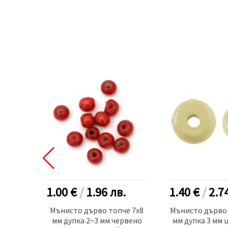
.
1.00 €
/
1.96
лв.
1.40 €
/
2.7
зи с
Мънисто дърво топче 7x8
Мънисто дърво 
нжев
мм дупка 2~3 мм червено
мм дупка 3 мм 