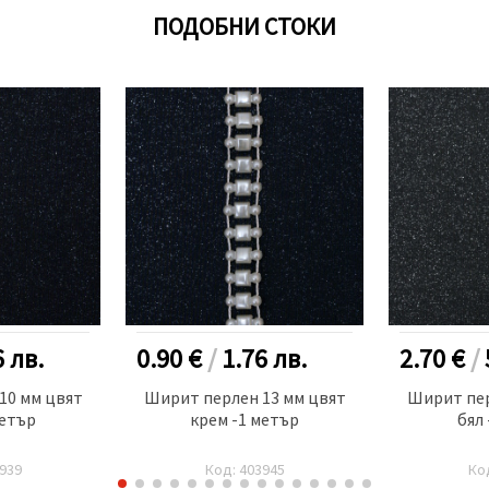
ПОДОБНИ СТОКИ
6
лв.
0.90 €
/
1.76
лв.
2.70 €
/
10 мм цвят
Ширит перлен 13 мм цвят
Ширит пер
метър
крем -1 метър
бял 
939
Код: 403945
Ко