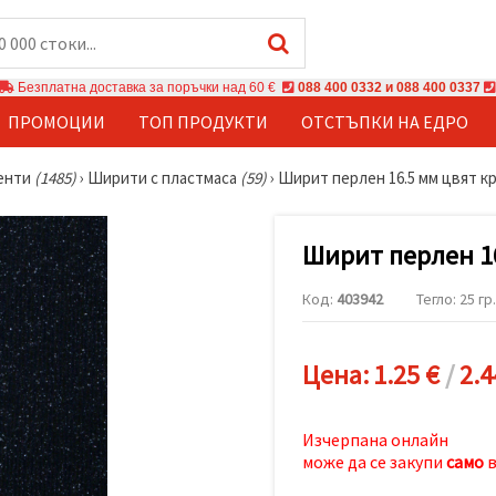
Безплатна доставка за поръчки над 60 €
088 400 0332 и 088 400 0337
ПРОМОЦИИ
ТОП ПРОДУКТИ
ОТСТЪПКИ НА ЕДРО
енти
(1485)
›
Ширити с пластмаса
(59)
›
Ширит перлен 16.5 мм цвят кр
Ширит перлен 16
Код:
403942
Тегло: 25 гр.
Цена:
1.25 €
/
2.4
Изчерпана онлайн
може да се закупи
само
в