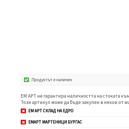
избереш
дадения
вид
"бисквитки"
и кликнеш
бутона
"Запази"
Приеми
всички
Настройки
на
бисквитките
Продуктът е наличен
ЕМ АРТ не гарантира наличността на стоката къ
Този артикул може да бъде закупен в някои от м
ЕМ АРТ СКЛАД НА ЕДРО
ЕМАРТ МАРТЕНИЦИ БУРГАС