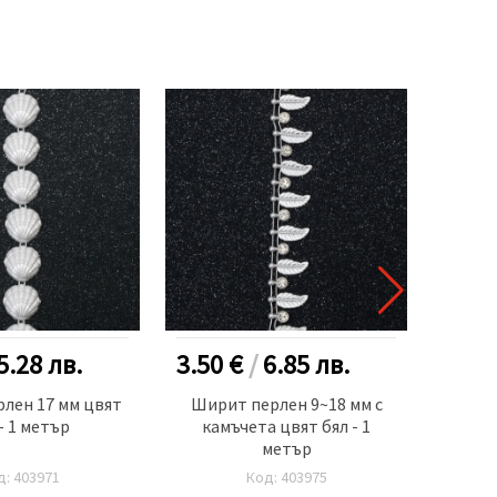
5.28
лв.
3.50 €
/
6.85
лв.
8.00
лен 17 мм цвят
Ширит перлен 9~18 мм с
Пласт
- 1 метър
камъчета цвят бял - 1
черн
метър
проз
д: 403971
Код: 403975