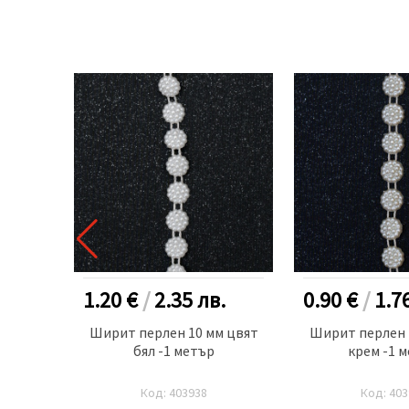
.
1.20 €
/
2.35
лв.
0.90 €
/
1.7
м цвят
Ширит перлен 10 мм цвят
Ширит перлен 
р
бял -1 метър
крем -1 
Код: 403938
Код: 403