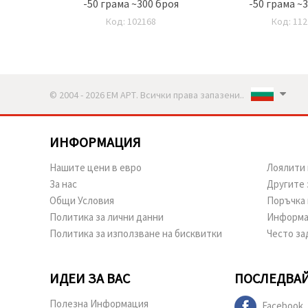
оя
-50 грама ~300 броя
-50 грама ~
Код: 102168
Код: 112
© 2004 - 2026 ЕМ АРТ. Всички права запазени..
ИНФОРМАЦИЯ
Нашите цени в евро
Лоялити 
За нас
Другите 
Общи Условия
Поръчка 
Политика за лични данни
Информа
Политика за използване на бисквитки
Често за
ИДЕИ ЗА ВАС
ПОСЛЕДВАЙ
Полезна Информация
Facebook