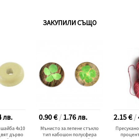
ЗАКУПИЛИ СЪЩО
4
лв.
0.90 €
/
1.76
лв.
2.15 €
/
шайба 4x10
Мънисто за лепене стъкло
Пресукано
цвят дърво
тип кабошон полусфера
процент