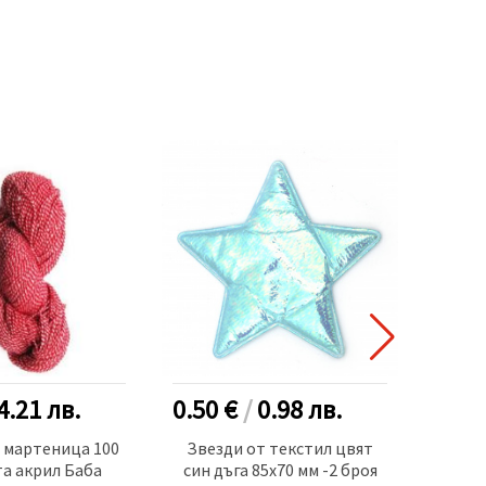
4.21
лв.
0.50 €
/
0.98
лв.
0.80
 мартеница 100
Звезди от текстил цвят
Мън
а акрил Баба
син дъга 85x70 мм -2 броя
7x8~9 