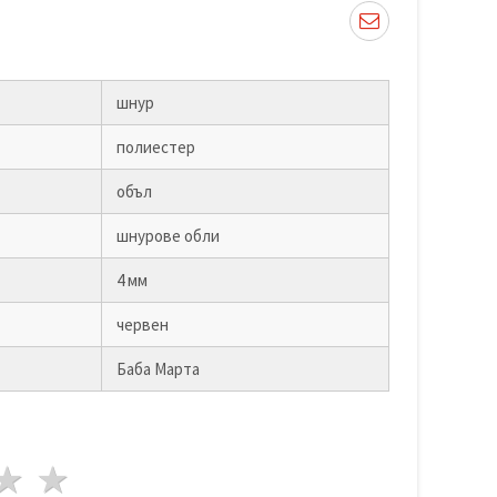
шнур
полиестер
объл
шнурове обли
4 мм
червен
Баба Марта
да
везди
3 звезди
4 звезди
5 звезди