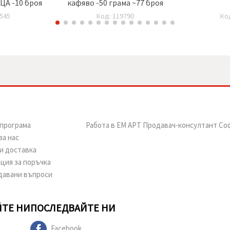
А -10 броя
кафяво -50 грама ~77 броя
545
Код: 119790
Ко
програма
Работа в ЕМ АРТ Продавач-консултант Со
за нас
и доставка
ция за поръчка
давани въпроси
ТЕ НИ
ПОСЛЕДВАЙТЕ НИ
Facebook