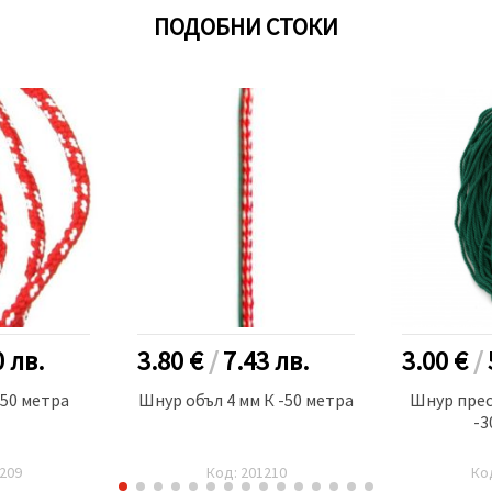
ПОДОБНИ СТОКИ
0
лв.
3.80 €
/
7.43
лв.
3.00 €
/
-50 метра
Шнур объл 4 мм К -50 метра
Шнур прес
-3
209
Код: 201210
Ко