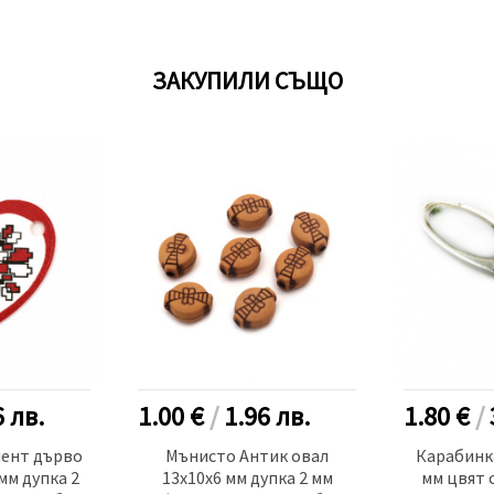
ЗАКУПИЛИ СЪЩО
6
лв.
1.00 €
/
1.96
лв.
1.80 €
/
ент дърво
Мънисто Антик овал
Карабинка
мм дупка 2
13x10x6 мм дупка 2 мм
мм цвят 