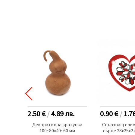
.
2.50 €
/
4.89
лв.
0.90 €
/
1.7
вят
Декоративна кратунка
Свързващ елем
рален
100~80x40~60 мм
сърце 28x25x2 