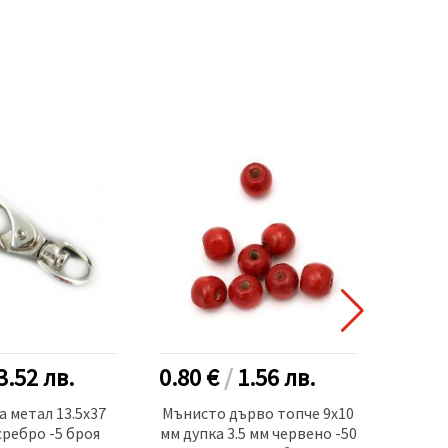
3.52
лв.
0.80 €
/
1.56
лв.
1.95
 метал 13.5x37
Мънисто дърво топче 9x10
Пр
сребро -5 броя
мм дупка 3.5 мм червено -50
лент