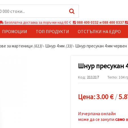
Безплатна доставка за поръчки над 60 €
088 400 0332 и 088 400 0337
ПРОМОЦИИ
ТОП ПРОДУКТИ
ОТСТЪПКИ НА ЕДРО
ове за мартеници
(613)
›
Шнур 4 мм
(33)
›
Шнур пресукан 4 мм червен 
Шнур пресукан 4
Код:
211217
Тегло: 104 г
Цена:
3.00 €
/
5.8
Изчерпана онлайн
може да се закупи
само
в