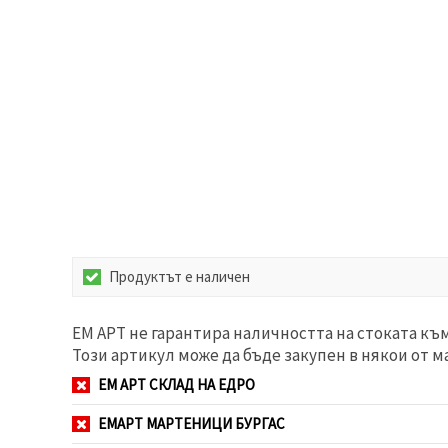
избереш
дадения
вид
"бисквитки"
и кликнеш
бутона
"Запази"
Приеми
всички
Настройки
на
бисквитките
Продуктът е наличен
ЕМ АРТ не гарантира наличността на стоката къ
Този артикул може да бъде закупен в някои от м
ЕМ АРТ СКЛАД НА ЕДРО
ЕМАРТ МАРТЕНИЦИ БУРГАС