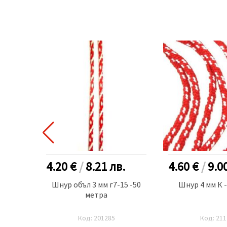
.
4.20 €
/
8.21
лв.
4.60 €
/
9.0
3 -50
Шнур объл 3 мм г7-15 -50
Шнур 4 мм К 
ор
метра
Код: 201285
Код: 211