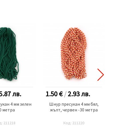
5.87
лв.
1.50 €
/
2.93
лв.
4.20
укан 4 мм зелен
Шнур пресукан 4 мм бял,
Шну
0 метра
жълт, червен -30 метра
д: 211218
Код: 211220