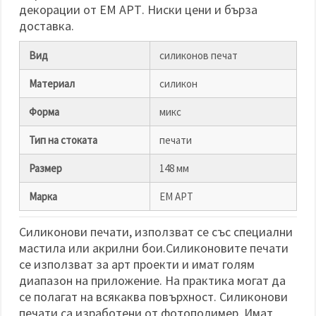
избереш
декорации от ЕМ АРТ. Ниски цени и бърза
дадения
вид
доставка.
"бисквитки"
и кликнеш
Вид
силиконов печат
бутона
"Запази"
Материал
силикон
Приеми
Форма
микс
всички
Тип на стоката
печати
Настройки
на
Размер
148 мм
бисквитките
Марка
ЕМ АРТ
Силиконови печати, използват се със специални
мастила или акрилни бои.Силиконовите печати
се използват за арт проекти и имат голям
диапазон на приложение. На практика могат да
се полагат на всякаква повърхност. Силиконови
печати са изработени от фотополимер. Имат