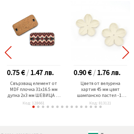
0.75 €
/
1.47
лв.
0.90 €
/
1.76
лв.
Свързващ елемент от
Цветя от велурена
MDF плочка 31x16.5 мм
хартия 45 мм цвят
дупка 2x3 мм ШЕВИЦА -5
шампанско пастел -10
броя
броя
Код: 128661
Код: 813121