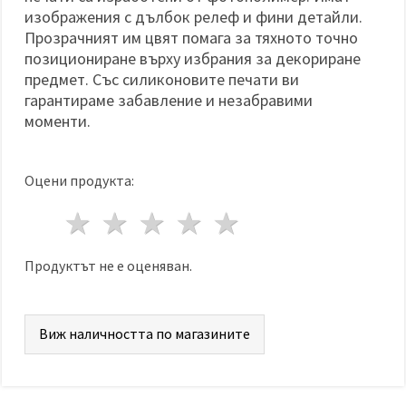
изображения с дълбок релеф и фини детайли.
Прозрачният им цвят помага за тяхното точно
позициониране върху избрания за декориране
предмет. Със силиконовите печати ви
гарантираме забавление и незабравими
моменти.
Оцени продукта:
1 звезда
2 звезди
3 звезди
4 звезди
5 звезди
Продуктът не е оценяван.
Виж наличността по магазините