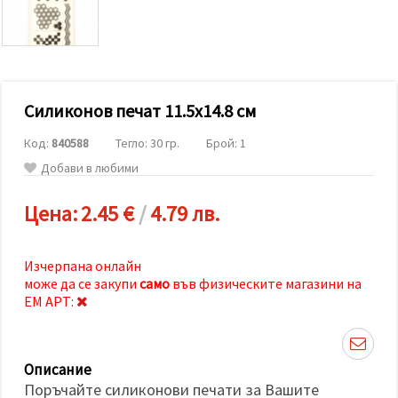
релевантно
съдържание
и реклами,
включително
с помощта
на наши
партньори
Силиконов печат 11.5x14.8 см
за анализ
и
маркетинг.
Код:
840588
Тегло: 30 гр.
Брой: 1
Можеш да
Добави в любими
се
съгласиш
да
Цена:
2.45 €
/
4.79 лв.
използваме
всички
"бисквитки"
като
Изчерпана онлайн
натиснеш
може да се закупи
само
във физическите магазини на
"Приеми
всички!"
ЕМ АРТ:
или да
посочиш
предпочитанията
си в
Описание
"Настройки",
като
Поръчайте силиконови печати за Вашите