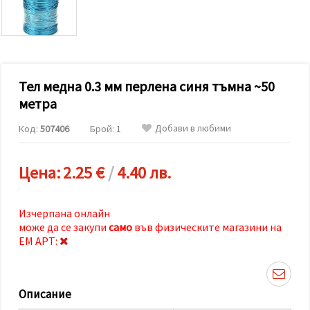
релевантно
съдържание
и реклами,
включително
с помощта
на наши
партньори
Тел медна 0.3 мм перлена синя тъмна ~50
за анализ
и
метра
маркетинг.
Можеш да
Добави в любими
Код:
507406
Брой: 1
се
съгласиш
да
използваме
Цена:
2.25 €
/
4.40 лв.
всички
"бисквитки"
като
натиснеш
Изчерпана онлайн
"Приеми
може да се закупи
само
във физическите магазини на
всички!"
ЕМ АРТ:
или да
посочиш
предпочитанията
си в
"Настройки",
Описание
като