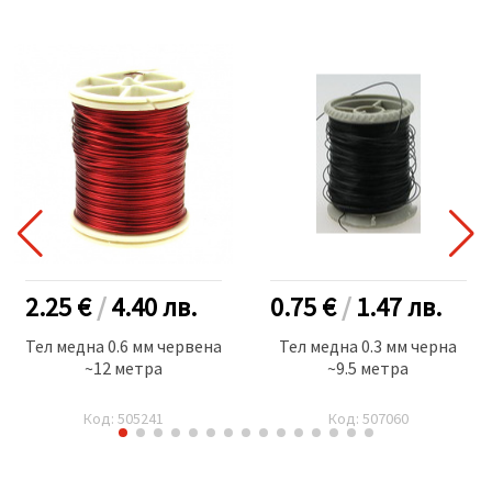
2.25 €
/
4.40
лв.
0.75 €
/
1.47
лв.
Тел медна 0.6 мм червена
Тел медна 0.3 мм черна
~12 метра
~9.5 метра
Код: 505241
Код: 507060