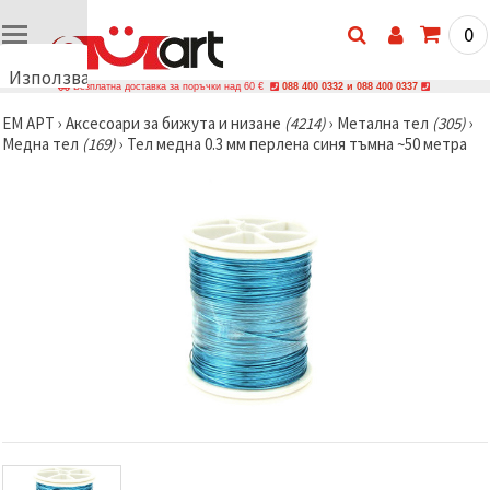
0
Използваме
Безплатна доставка за поръчки над 60 €
088 400 0332 и 088 400 0337
бисквитки
ЕМ АРТ
›
Аксесоари за бижута и низане
(4214)
›
Метална тел
(305)
›
🍪
Медна тел
(169)
›
Тел медна 0.3 мм перлена синя тъмна ~50 метра
Използваме
бисквитки
и подобни
технологии,
за да
осигурим
правилната
работа на
сайта, да
подобрим
твоето
изживяване
и, с твое
съгласие,
да
анализираме
трафика и
да
показваме
по-