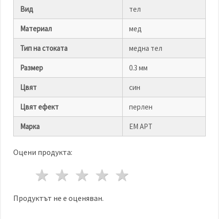
избереш
дадения
Вид
тел
вид
"бисквитки"
Материал
мед
и кликнеш
бутона
"Запази"
Тип на стоката
медна тел
Размер
0.3 мм
Приеми
всички
Цвят
син
Настройки
Цвят ефект
перлен
на
бисквитките
Марка
ЕМ АРТ
Оцени продукта:
1 звезда
2 звезди
3 звезди
4 звезди
5 звезди
Продуктът не е оценяван.