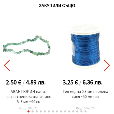
ЗАКУПИЛИ СЪЩО
2.50 €
/
4.89
лв.
3.25 €
/
6.36
лв.
АВАНТЮРИН наниз
Тел медна 0.3 мм перлена
естествени камъни чипс
синя ~50 метра
5-7 мм ±90 см
Код: 702941
Код: 507078