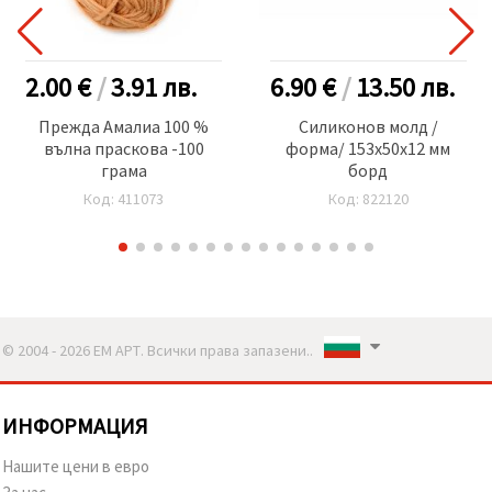
2.00 €
/
3.91
лв.
6.90 €
/
13.50
лв.
Прежда Амалиа 100 %
Силиконов молд /
вълна праскова -100
форма/ 153x50x12 мм
грама
борд
Код: 411073
Код: 822120
© 2004 - 2026 ЕМ АРТ. Всички права запазени..
ИНФОРМАЦИЯ
Нашите цени в евро