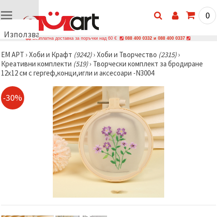
0
Използваме
Безплатна доставка за поръчки над 60 €
088 400 0332 и 088 400 0337
бисквитки
ЕМ АРТ
›
Хоби и Крафт
(9242)
›
Хоби и Творчество
(2315)
›
🍪
Креативни комплекти
(519)
›
Творчески комплект за бродиране
Използваме
12x12 см с гергеф,конци,игли и аксесоари -N3004
бисквитки
и подобни
технологии,
-30%
за да
осигурим
правилната
работа на
сайта, да
подобрим
твоето
изживяване
и, с твое
съгласие,
да
анализираме
трафика и
да
показваме
по-