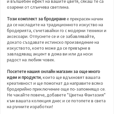
и вълшебен ефект на вашите цветя, сякаш те са
озарени от слънчева светлина.
Този комплект за бродиране
е прекрасен начин
да се насладите на традиционното изкуство на
бродерията, съчетавайки го с модерни техники и
аксесоари. Отпуснете се и се забавлявайте,
докато създавате истинско произведение на
изкуството, което може да се превърне в
завладяващ акцент в дома ви или да носи
радост на любим човек.
Посетете нашия онлайн магазин за още много
идеи и продукти
, които ще вдъхновят вашата
креативност и ще помогнат да направите всяко
бродерийно приключение още по-запомнящо се.
Не чакайте повече, добавете "Цветна Фантазия"
към вашата колекция днес и се потопете в света
на ръчните изработки!