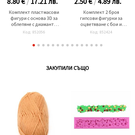
8.80 €
/
17.21
лв.
2.50 €
/
4.89
лв.
Комплект пластмасови
Комплект 2 броя
фигури с основа 3D за
гипсови фигурки за
облепяне с диаманти
оцветяване с бои и
17x14x20 см - тропик
четка -мъфини
Код: 852056
Код: 852424
ЗАКУПИЛИ СЪЩО