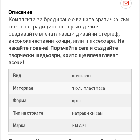
избереш
дадения
вид
Описание
"бисквитки"
Комплекта за бродиране е вашата вратичка към
и кликнеш
бутона
света на традиционното ръкоделие -
"Запази"
създавайте впечатляващи дизайни с гергеф,
висококачествени конци, игли и аксесоари.
Не
Приеми
чакайте повече! Поръчайте сега и създайте
всички
творчески шедьоври, които ще впечатляват
всеки!
Настройки
на
Вид
комплект
бисквитките
Материал
тюл, пластмаса
Форма
кръг
Тип на стоката
направи си сам
Марка
ЕМ АРТ