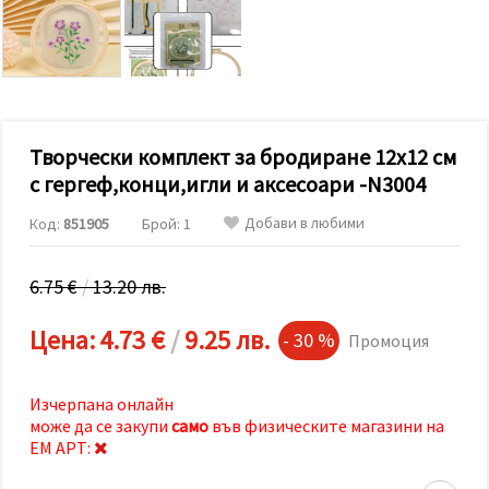
релевантно
съдържание
и реклами,
включително
с помощта
на наши
партньори
за анализ
и
Творчески комплект за бродиране 12x12 см
маркетинг.
с гергеф,конци,игли и аксесоари -N3004
Можеш да
се
Добави в любими
Код:
851905
Брой: 1
съгласиш
да
използваме
всички
6.75 €
/
13.20 лв.
"бисквитки"
като
Цена:
4.73 €
/
9.25 лв.
натиснеш
- 30 %
Промоция
"Приеми
всички!"
или да
Изчерпана онлайн
посочиш
предпочитанията
може да се закупи
само
във физическите магазини на
си в
ЕМ АРТ:
"Настройки",
като