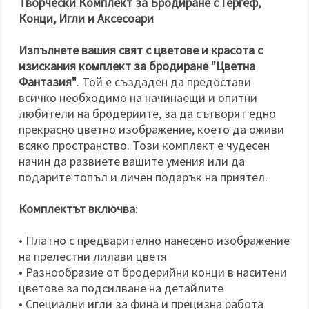
Творчески Комплект за Бродиране с Гергеф,
Конци, Игли и Аксесоари
Изпълнете вашия свят с цветове и красота с
изискания комплект за бродиране "Цветна
Фантазия"
. Той е създаден да предостави
всичко необходимо на начинаещи и опитни
любители на бродериите, за да сътворят едно
прекрасно цветно изображение, което да оживи
всяко пространство. Този комплект е чудесен
начин да развиете вашите умения или да
подарите топъл и личен подарък на приятел.
Комплектът включва
:
• Платно с предварително нанесено изображение
на прелестни лилави цветя
• Разнообразие от бродерийни конци в наситени
цветове за подсилване на детайлите
• Специални игли за фина и прецизна работа