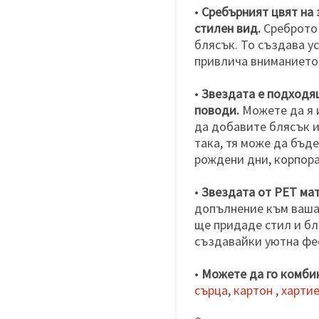
•
Сребърният цвят на 
стилен вид.
Среброто 
блясък. То създава у
привлича вниманието
•
Звездата е подходящ
поводи.
Можете да я 
да добавите блясък и
така, тя може да бъд
рождени дни, корпора
•
Звездата от PET мат
допълнение към ваша
ще придаде стил и бл
създавайки уютна фе
•
Можете да го комби
сърца
,
картон
,
харти