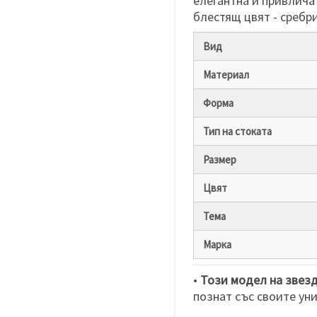
елегантна и привлича
блестящ цвят - сребр
Вид
Материал
Форма
Тип на стоката
Размер
Цвят
Тема
Марка
•
Този модел на звезд
познат със своите ун