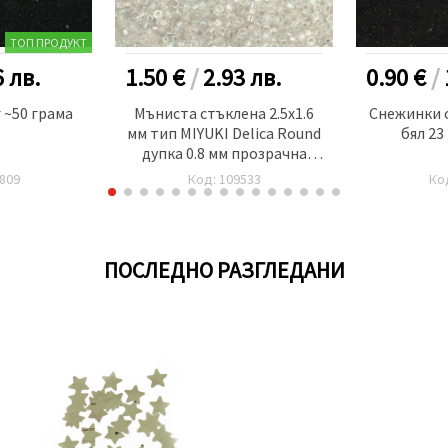
ТОП ПРОДУКТ
6
лв.
1.50 €
/
2.93
лв.
0.90 €
/
 ~50 грама
Мъниста стъклена 2.5x1.6
Снежинки 
мм тип MIYUKI Delica Round
бял 23
дупка 0.8 мм прозрачна
дъга -10 грама ~720 броя
809
Код: 109533
Ко
ПОСЛЕДНО РАЗГЛЕДАНИ