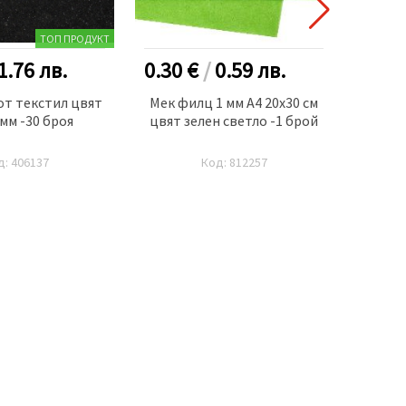
ТОП ПРОДУКТ
1.76
лв.
0.30 €
/
0.59
лв.
1.30
от текстил цвят
Мек филц 1 мм A4 20x30 см
Кол
 мм -30 броя
цвят зелен светло -1 брой
90
цвето
д: 406137
Код: 812257