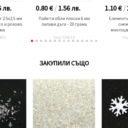
6
лв.
0.80 €
/
1.56
лв.
1.10 €
/
 2.5x2.5 мм
Пайети обли плоски 6 мм
Елементи
о и розово
лилави дъга - 20 грама
снеж
ама
многоцв
853
Код: 524119
Ко
ЗАКУПИЛИ СЪЩО