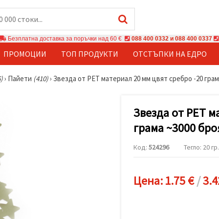
Безплатна доставка за поръчки над 60 €
088 400 0332 и 088 400 0337
ПРОМОЦИИ
ТОП ПРОДУКТИ
ОТСТЪПКИ НА ЕДРО
)
›
Пайети
(410)
›
Звезда от PET материал 20 мм цвят сребро -20 грам
Звезда от PET м
грама ~3000 бро
Код:
524296
Тегло: 20 гр.
Цена:
1.75 €
/
3.4