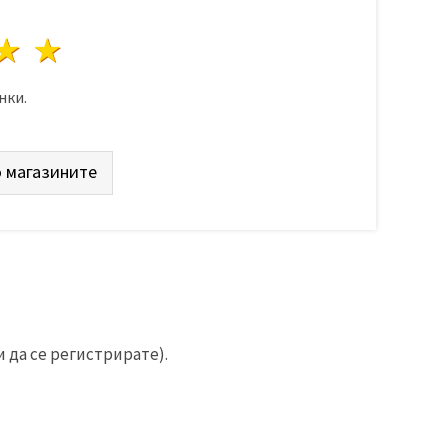
да
везди
3 звезди
4 звезди
5 звезди
нки.
 магазините
 да се регистрирате).