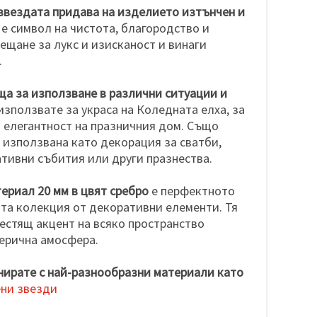
звездата придава на изделието изтънчен и
е символ на чистота, благородство и
сещане за лукс и изисканост и винаги
.
а за използване в различни ситуации и
използвате за украса на Коледната елха, за
 елегантност на празничния дом. Също
е използвана като декорация за сватби,
тивни събития или други празнества.
ериал 20 мм в цвят сребро
е перфектното
та колекция от декоративни елементи. Тя
естящ акцент на всяко пространство
ерична амосфера.
нирате с най-разнообразни материали като
ени звезди