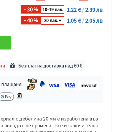
- 30
1.22 €
/
2.39 лв.
%
10-19 пак.
- 40
1.05 €
/
2.05 лв.
%
20 пак. +
дни
Безплатна доставка над 60 €
 плащане:
териал с дебелина 20 мм е изработена във
а звезда с пет рамена. Тя е изключително