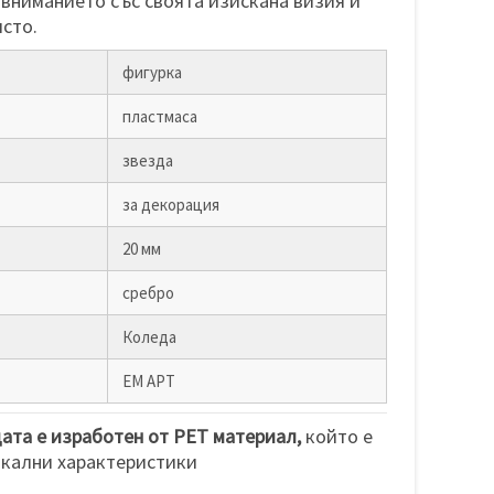
 вниманието със своята изискана визия и
исто.
фигурка
пластмаса
звезда
за декорация
20 мм
сребро
Коледа
ЕМ АРТ
ата е изработен от PET материал,
който е
икални характеристики