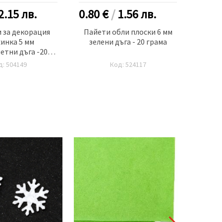
2.15
лв.
0.80 €
/
1.56
лв.
1.20
 за декорация
Пайети обли плоски 6 мм
Пайет
инка 5 мм
зелени дъга - 20 грама
два 
етни дъга -20
грама
д: 504149
Код: 524117