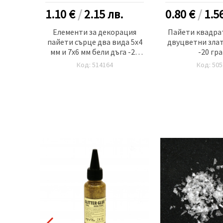
.
1.10 €
/
2.15
лв.
0.80 €
/
1.5
x12 мм
Елементи за декорация
Пайети квадрат
 -20
пайети сърце два вида 5x4
двуцветни злат
мм и 7x6 мм бели дъга -20
-20 гр
грама
Код: 514164
Код: 505