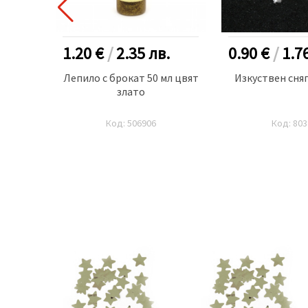
.
1.20 €
/
2.35
лв.
0.90 €
/
1.7
канче/
Лепило с брокат 50 мл цвят
Изкуствен сняг
ама
злато
Код: 506906
Код: 803