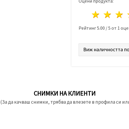
Оцени продукта:
1 звез
2 з
Рейтинг
5.00
/
5
от
1
оце
Виж наличността по
СНИМКИ НА КЛИЕНТИ
(За да качваш снимки, трябва да влезете в профила си или