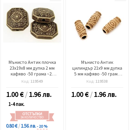
Мънисто Антик плочка
Мънисто Антик
23x19x8 мм дупка 2 мм
цилиндър 21x9 мм дупка
кафяво -50 грама ~20
5 мм кафяво -50 грама
броя
~55 броя
Код:
119549
Код:
119538
1.00
€
/
1.96 лв.
1.00
€
/
1.96 лв.
1-4 пак.
ОТСТЪПКИ
ЗА КОЛИЧЕСТВО
0.80 €
/
1.56 лв.
- 20 %