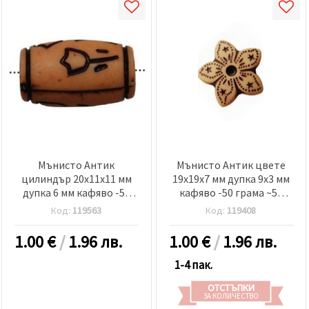
Мънисто Антик
Мънисто Антик цвете
цилиндър 20x11x11 мм
19x19x7 мм дупка 9x3 мм
дупка 6 мм кафяво -50
кафяво -50 грама ~55
грама ~39 броя
броя
Код:
119563
Код:
119408
1.00
€
/
1.96 лв.
1.00
€
/
1.96 лв.
1-4 пак.
ОТСТЪПКИ
ЗА КОЛИЧЕСТВО