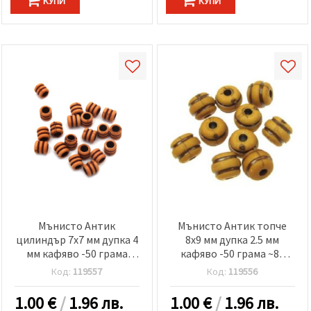
КУПИ
КУПИ
Мънисто Антик
Мънисто Антик топче
цилиндър 7x7 мм дупка 4
8x9 мм дупка 2.5 мм
мм кафяво -50 грама
кафяво -50 грама ~86
~264 броя
броя
Код:
119557
Код:
119556
1.00
€
/
1.96 лв.
1.00
€
/
1.96 лв.