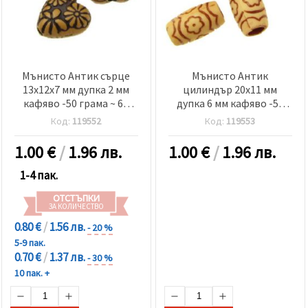
Мънисто Антик сърце
Мънисто Антик
13x12x7 мм дупка 2 мм
цилиндър 20x11 мм
кафяво -50 грама ~ 60
дупка 6 мм кафяво -50
броя
грама ~30 броя
Код:
119552
Код:
119553
1.00
€
/
1.96 лв.
1.00
€
/
1.96 лв.
1-4 пак.
ОТСТЪПКИ
ЗА КОЛИЧЕСТВО
0.80 €
/
1.56 лв.
- 20 %
5-9 пак.
0.70 €
/
1.37 лв.
- 30 %
10 пак. +