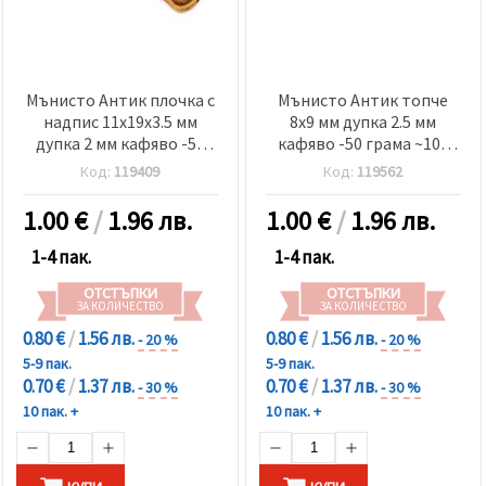
Мънисто Антик плочка с
Мънисто Антик топче
надпис 11x19x3.5 мм
8x9 мм дупка 2.5 мм
дупка 2 мм кафяво -50
кафяво -50 грама ~105
грама ~81 броя
броя
Код:
119409
Код:
119562
1.00
€
/
1.96 лв.
1.00
€
/
1.96 лв.
1-4 пак.
1-4 пак.
ОТСТЪПКИ
ОТСТЪПКИ
ЗА КОЛИЧЕСТВО
ЗА КОЛИЧЕСТВО
0.80 €
/
1.56 лв.
0.80 €
/
1.56 лв.
- 20 %
- 20 %
5-9 пак.
5-9 пак.
0.70 €
/
1.37 лв.
0.70 €
/
1.37 лв.
- 30 %
- 30 %
10 пак. +
10 пак. +