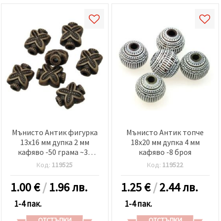
Мънисто Антик фигурка
Мънисто Антик топче
13x16 мм дупка 2 мм
18x20 мм дупка 4 мм
кафяво -50 грама ~35
кафяво -8 броя
броя
Код:
119525
Код:
119522
1.00
€
/
1.96 лв.
1.25
€
/
2.44 лв.
1-4 пак.
1-4 пак.
ОТСТЪПКИ
ОТСТЪПКИ