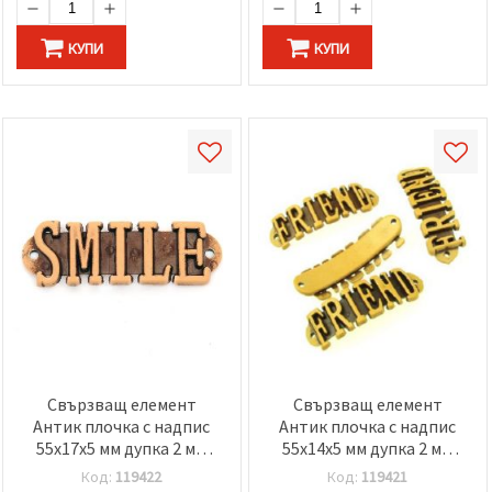
избереш
дадения
вид
КУПИ
КУПИ
"бисквитки"
и кликнеш
бутона
"Запази"
Приеми
всички
Настройки
на
бисквитките
Свързващ елемент
Свързващ елемент
Антик плочка с надпис
Антик плочка с надпис
55x17x5 мм дупка 2 мм
55x14x5 мм дупка 2 мм
кафяв -50 грама ~16 броя
кафяв -50 грама ~17 броя
Код:
119422
Код:
119421