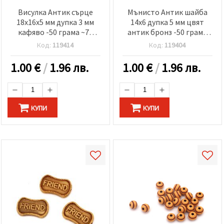
Висулка Антик сърце
Мънисто Антик шайба
18x16x5 мм дупка 3 мм
14x6 дупка 5 мм цвят
кафяво -50 грама ~70
антик бронз -50 грама
броя
~78 броя
Код:
119414
Код:
119404
1.00
€
/
1.96 лв.
1.00
€
/
1.96 лв.
КУПИ
КУПИ