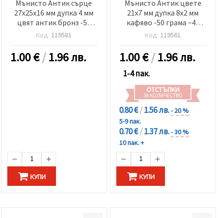
Мънисто Антик сърце
Мънисто Антик цвете
27x25x16 мм дупка 4 мм
21x7 мм дупка 8x2 мм
цвят антик бронз -50
кафяво -50 грама ~45
грама ~8 броя
броя
Код:
119581
Код:
119561
1.00
€
/
1.96 лв.
1.00
€
/
1.96 лв.
1-4 пак.
ОТСТЪПКИ
ЗА КОЛИЧЕСТВО
0.80 €
/
1.56 лв.
- 20 %
5-9 пак.
0.70 €
/
1.37 лв.
- 30 %
10 пак. +
КУПИ
КУПИ