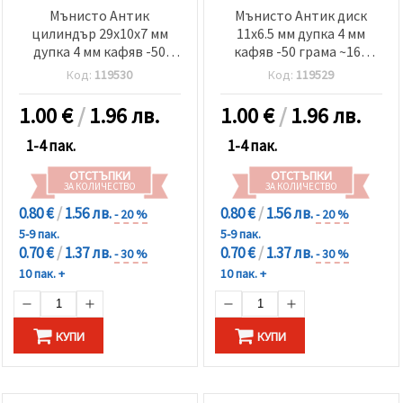
Мънисто Антик
Мънисто Антик диск
цилиндър 29x10x7 мм
11x6.5 мм дупка 4 мм
дупка 4 мм кафяв -50
кафяв -50 грама ~160
грама ~23 броя
броя
Код:
119530
Код:
119529
1.00
€
/
1.96 лв.
1.00
€
/
1.96 лв.
1-4 пак.
1-4 пак.
ОТСТЪПКИ
ОТСТЪПКИ
ЗА КОЛИЧЕСТВО
ЗА КОЛИЧЕСТВО
0.80 €
/
1.56 лв.
0.80 €
/
1.56 лв.
- 20 %
- 20 %
5-9 пак.
5-9 пак.
0.70 €
/
1.37 лв.
0.70 €
/
1.37 лв.
- 30 %
- 30 %
10 пак. +
10 пак. +
КУПИ
КУПИ