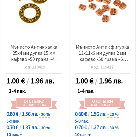
Мънисто Антик халка
Мънисто Антик фигурка
25x4 мм дупка 15 мм
13x11x6 мм дупка 2 мм
кафяво -50 грама ~46
кафяво -50 грама ~68
броя
броя
Код:
119419
Код:
119417
1.00
€
/
1.96 лв.
1.00
€
/
1.96 лв.
1-4 пак.
1-4 пак.
ОТСТЪПКИ
ОТСТЪПКИ
ЗА КОЛИЧЕСТВО
ЗА КОЛИЧЕСТВО
0.80 €
/
1.56 лв.
0.80 €
/
1.56 лв.
- 20 %
- 20 %
5-9 пак.
5-9 пак.
0.70 €
/
1.37 лв.
0.70 €
/
1.37 лв.
- 30 %
- 30 %
10 пак. +
10 пак. +