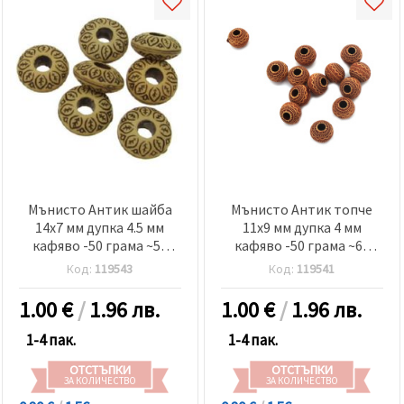
Мънисто Антик шайба
Мънисто Антик топче
14x7 мм дупка 4.5 мм
11x9 мм дупка 4 мм
кафяво -50 грама ~55
кафяво -50 грама ~65
броя
броя
Код:
119543
Код:
119541
1.00
€
/
1.96 лв.
1.00
€
/
1.96 лв.
1-4 пак.
1-4 пак.
ОТСТЪПКИ
ОТСТЪПКИ
ЗА КОЛИЧЕСТВО
ЗА КОЛИЧЕСТВО