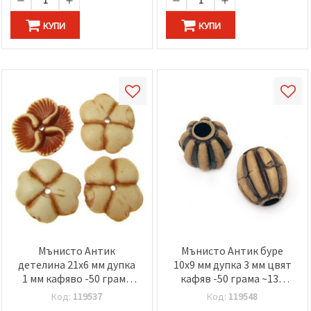
КУПИ
КУПИ
Мънисто Антик
Мънисто Антик буре
детелина 21x6 мм дупка
10x9 мм дупка 3 мм цвят
1 мм кафяво -50 грама
кафяв -50 грама ~130
~42 броя
броя
Код:
119537
Код:
119548