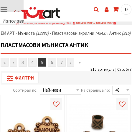
0
Използваме
Безплатна доставка за поръчки над 60 €
088 400 0332 и 088 400 0337
бисквитки
ЕМ АРТ
›
Мъниста
(12381)
›
Пластмасови акрилни
(4543)
›
Антик
(315)
🍪
Използваме
ПЛАСТМАСОВИ МЪНИСТА АНТИК
бисквитки
и подобни
технологии,
за да
«
‹
3
4
5
6
7
›
»
осигурим
правилната
315 артикула | Стр. 5/7
работа на
ФИЛТРИ
сайта, да
подобрим
твоето
Сортирай по:
На страница по:
изживяване
и, с твое
съгласие,
да
анализираме
трафика и
да
показваме
по-