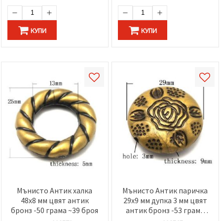
КУПИ
КУПИ
Мънисто Антик халка
Мънисто Антик паричка
48x8 мм цвят антик
29x9 мм дупка 3 мм цвят
бронз -50 грама ~39 броя
антик бронз -53 грама
~12 броя