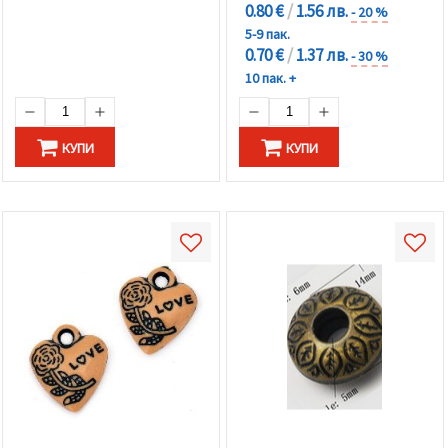
0.80 €
/
1.56 лв.
- 20 %
5-9 пак.
0.70 €
/
1.37 лв.
- 30 %
10 пак. +
КУПИ
КУПИ