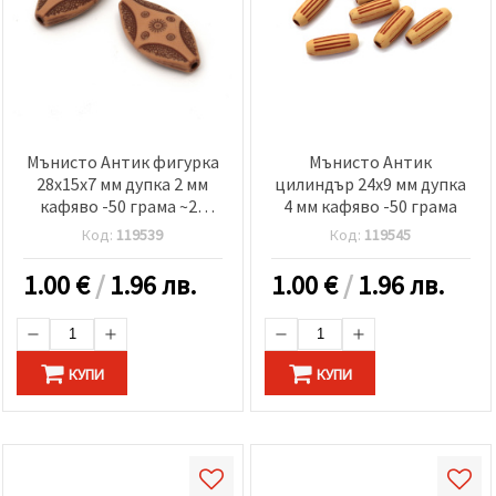
Мънисто Антик фигурка
Мънисто Антик
28x15x7 мм дупка 2 мм
цилиндър 24x9 мм дупка
кафяво -50 грама ~25
4 мм кафяво -50 грама
броя
Код:
119539
Код:
119545
1.00
€
/
1.96 лв.
1.00
€
/
1.96 лв.
КУПИ
КУПИ