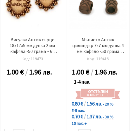
релевантно
съдържание
и реклами,
включително
с помощта
на наши
партньори
за анализ
Висулка Антик сърце
Мънисто Антик
и
маркетинг.
18x17x5 мм дупка 2 мм
цилиндър 7x7 мм дупка 4
кафява -50 грама ~ 64
мм кафяво -50 грама
Можеш да
се
броя
~157 броя
Код:
119473
Код:
119416
съгласиш
да
1.00
€
/
1.96 лв.
1.00
€
/
1.96 лв.
използваме
всички
"бисквитки"
1-4 пак.
като
натиснеш
ОТСТЪПКИ
"Приеми
ЗА КОЛИЧЕСТВО
всички!"
0.80 €
/
1.56 лв.
или да
- 20 %
посочиш
5-9 пак.
предпочитанията
0.70 €
/
1.37 лв.
- 30 %
си в
"Настройки",
10 пак. +
като