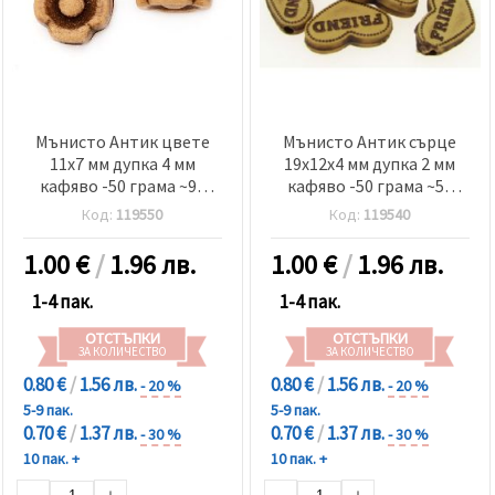
Мънисто Антик цвете
Мънисто Антик сърце
11x7 мм дупка 4 мм
19x12x4 мм дупка 2 мм
кафяво -50 грама ~90
кафяво -50 грама ~57
броя
броя
Код:
119550
Код:
119540
1.00
€
/
1.96 лв.
1.00
€
/
1.96 лв.
1-4 пак.
1-4 пак.
ОТСТЪПКИ
ОТСТЪПКИ
ЗА КОЛИЧЕСТВО
ЗА КОЛИЧЕСТВО
0.80 €
/
1.56 лв.
0.80 €
/
1.56 лв.
- 20 %
- 20 %
5-9 пак.
5-9 пак.
0.70 €
/
1.37 лв.
0.70 €
/
1.37 лв.
- 30 %
- 30 %
10 пак. +
10 пак. +