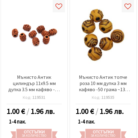
Мънисто Антик
Мънисто Антик топче
цилиндър 11x9.5 мм
роза 10 мм дупка 3 мм
дупка 3.5 мм кафяво -50
кафяво -50 грама ~130
грама ~80 броя
броя
Код:
119531
Код:
119535
1.00
€
/
1.96 лв.
1.00
€
/
1.96 лв.
1-4 пак.
1-4 пак.
ОТСТЪПКИ
ОТСТЪПКИ
ЗА КОЛИЧЕСТВО
ЗА КОЛИЧЕСТВО