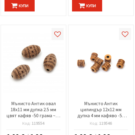
КУПИ
КУПИ
Мънисто Антик овал
Мънисто Антик
18x11 мм дупка 2.5 мм
цилиндър 12x12 мм
цвят кафяв -50 грама ~28
дупка 4 мм кафяво -50
броя
грама ~34 броя
Код:
119554
Код:
119546