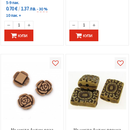
5-9 пак.
0.70 €
/
1.37 лв.
- 30 %
10 пак. +
КУПИ
КУПИ
Мънисто Антик роза
Мънисто Антик плочка