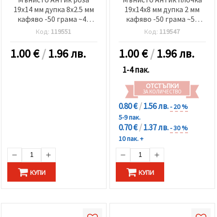
19x14 мм дупка 8x2.5 мм
19x14x8 мм дупка 2 мм
кафяво -50 грама ~42
кафяво -50 грама ~55
броя
броя
Код:
119551
Код:
119547
1.00
€
/
1.96 лв.
1.00
€
/
1.96 лв.
1-4 пак.
ОТСТЪПКИ
ЗА КОЛИЧЕСТВО
0.80 €
/
1.56 лв.
- 20 %
5-9 пак.
0.70 €
/
1.37 лв.
- 30 %
10 пак. +
КУПИ
КУПИ