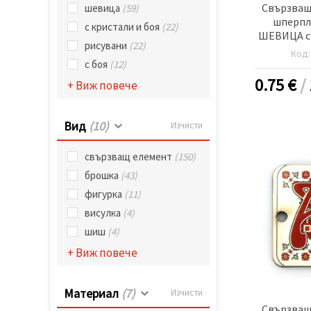
избереш
Свързващ
шевица
(59)
дадения
шперпл
вид
с кристали и боя
(22)
"бисквитки"
ШЕВИЦА с 
рисувани
(22)
и кликнеш
20x25x2 мм
Код
бутона
-5
с боя
(12)
"Запази"
0.75
€
/
+ Виж повече
Приеми
всички
Вид
(10)
Изчисти
Настройки
свързващ елемент
(150)
на
бисквитките
брошка
(43)
фигурка
(11)
висулка
(4)
шиш
(4)
+ Виж повече
Материал
(7)
Изчисти
Свързващ