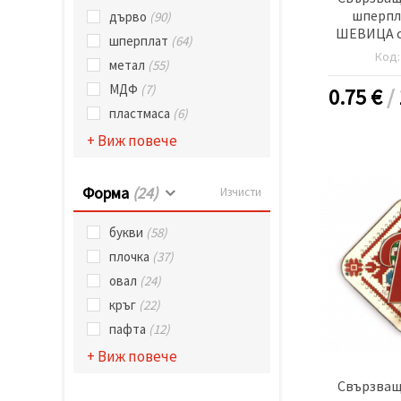
шперпл
дърво
(90)
ШЕВИЦА с 
шперплат
(64)
20x25x2 мм
Код
метал
(55)
б
МДФ
(7)
0.75
€
/
пластмаса
(6)
+ Виж повече
Форма
(24)
Изчисти
букви
(58)
плочка
(37)
овал
(24)
кръг
(22)
пафта
(12)
+ Виж повече
Свързващ