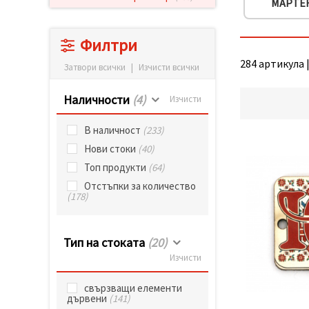
МАРТЕ
релевантно
съдържание
и реклами,
включително
Филтри
с помощта
на наши
284 артикула |
Затвори всички
|
Изчисти всички
партньори
за анализ
и
Наличности
(4)
Изчисти
маркетинг.
Можеш да
В наличност
(233)
се
съгласиш
Нови стоки
(40)
да
използваме
Топ продукти
(64)
всички
Отстъпки за количество
"бисквитки"
(178)
като
натиснеш
"Приеми
всички!"
Тип на стоката
(20)
или да
посочиш
Изчисти
предпочитанията
си в
свързващи елементи
"Настройки",
дървени
(141)
като