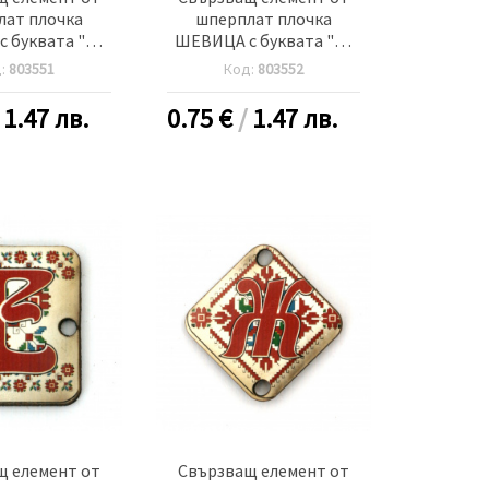
лат плочка
шперплат плочка
 буквата "В"
ШЕВИЦА с буквата "В"
упка 2.5 мм -5
20x25x2 мм дупка 2.5 мм
д:
803551
Код:
803552
броя
-5 броя
/
1.47 лв.
0.75
€
/
1.47 лв.
щ елемент от
Свързващ елемент от