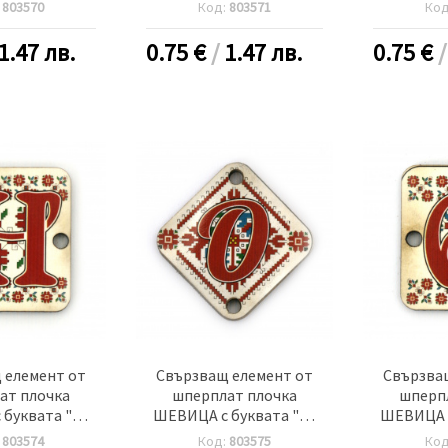
 дупка 2.5 мм
30x2 мм дупка 2.5 мм -5
20x25x2 м
:
803570
Код:
803571
Ко
 броя
броя
-
1.47 лв.
0.75
€
/
1.47 лв.
0.75
€
 елемент от
Свързващ елемент от
Свързва
ат плочка
шперплат плочка
шперп
буквата "Н"
ШЕВИЦА с буквата "О"
ШЕВИЦА с
 дупка 2.5 мм
30x2 мм дупка 2.5 мм -5
20x25x2 м
:
803574
Код:
803575
Ко