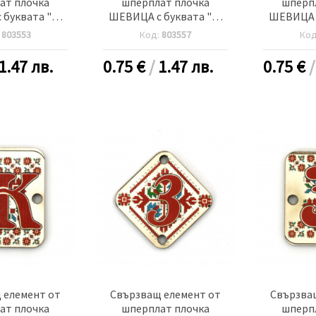
ат плочка
шперплат плочка
шперп
буквата "Г"
ШЕВИЦА с буквата "Е"
ШЕВИЦА с
пка 2.5 мм -5
30x2 мм дупка 2.5 мм -5
20x25x2 м
:
803553
Код:
803557
Ко
роя
броя
-
1.47 лв.
0.75
€
/
1.47 лв.
0.75
€
 елемент от
Свързващ елемент от
Свързва
ат плочка
шперплат плочка
шперп