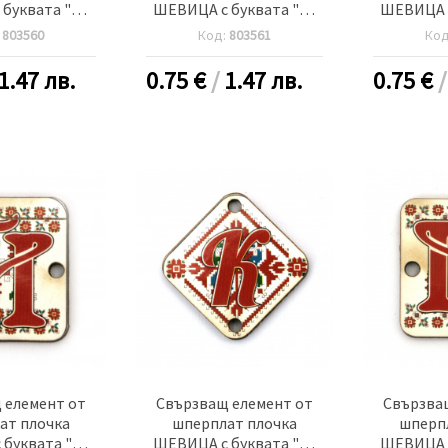
буквата "Ж"
ШЕВИЦА с буквата "З"
ШЕВИЦА с
 дупка 2.5 мм
30x2 мм дупка 2.5 мм -5
20x25x2 м
:
803560
Код:
803561
Ко
 броя
броя
-
1.47 лв.
0.75
€
/
1.47 лв.
0.75
€
 елемент от
Свързващ елемент от
Свързва
ат плочка
шперплат плочка
шперп
буквата "Й"
ШЕВИЦА с буквата "К"
ШЕВИЦА с