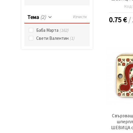
20x25x2 мм
Код
-5
Тема
(2)
Изчисти
0.75
€
/
Баба Марта
(162)
Свети Валентин
(1)
Свързващ
шперпл
ШЕВИЦА с 