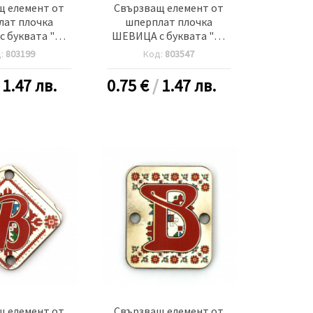
щ елемент от
Свързващ елемент от
лат плочка
шперплат плочка
 буквата "Я"
ШЕВИЦА с буквата "А"
м дупка 2.5 мм
30x2 мм дупка 2.5 мм -5
д:
803199
Код:
803547
5 броя
броя
/
1.47 лв.
0.75
€
/
1.47 лв.
щ елемент от
Свързващ елемент от