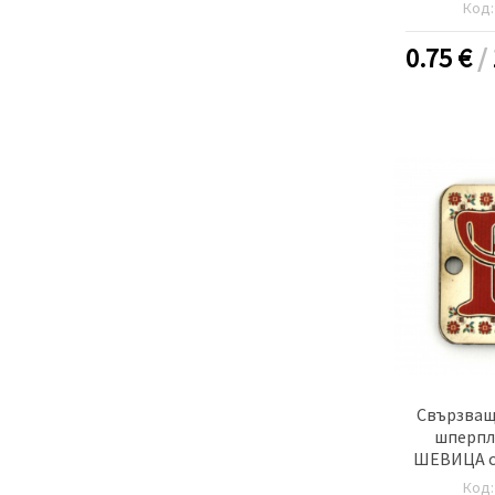
20x25x2 мм
Код
-5
0.75
€
/
Свързващ
шперпл
ШЕВИЦА с 
20x25x2 мм
Код