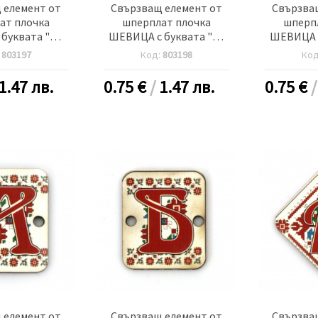
 елемент от
Свързващ елемент от
Свързва
ат плочка
шперплат плочка
шперп
буквата "Ю"
ШЕВИЦА с буквата "Я"
ШЕВИЦА с
 дупка 2.5 мм
30x2 мм дупка 2.5 мм -5
20x25x2 м
:
803197
Код:
803198
Ко
 броя
броя
-
1.47 лв.
0.75
€
/
1.47 лв.
0.75
€
 елемент от
Свързващ елемент от
Свързва