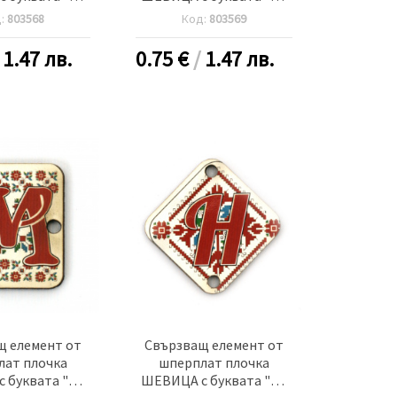
м дупка 2.5 мм
30x2 мм дупка 2.5 мм -5
д:
803568
Код:
803569
5 броя
броя
/
1.47 лв.
0.75
€
/
1.47 лв.
щ елемент от
Свързващ елемент от
лат плочка
шперплат плочка
 буквата "М"
ШЕВИЦА с буквата "Н"