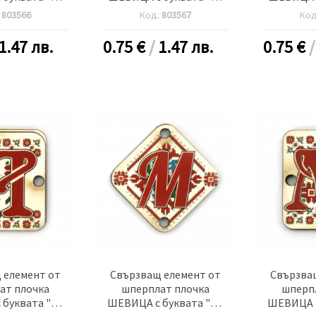
 дупка 2.5 мм
30x2 мм дупка 2.5 мм -5
20x25x2 м
:
803566
Код:
803567
Ко
 броя
броя
-
1.47 лв.
0.75
€
/
1.47 лв.
0.75
€
 елемент от
Свързващ елемент от
Свързва
ат плочка
шперплат плочка
шперп
буквата "Л"
ШЕВИЦА с буквата "М"
ШЕВИЦА с