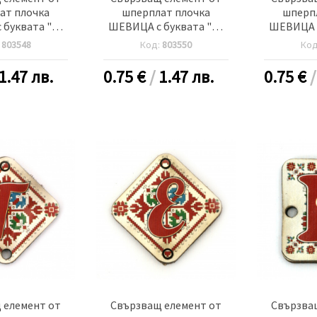
ат плочка
шперплат плочка
шперп
буквата "А"
ШЕВИЦА с буквата "Б"
ШЕВИЦА с
 дупка 2 мм -5
20x25x2 мм дупка 2.5 мм
30x2 мм д
:
803548
Код:
803550
Ко
роя
-5 броя
1.47 лв.
0.75
€
/
1.47 лв.
0.75
€
 елемент от
Свързващ елемент от
Свързва