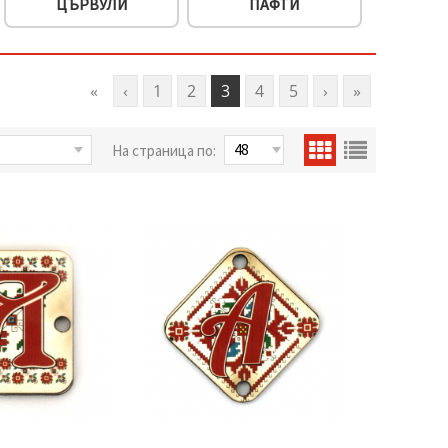
ЦЪРВУЛИ
ПАФТИ
«
‹
1
2
3
4
5
›
»
На страница по: