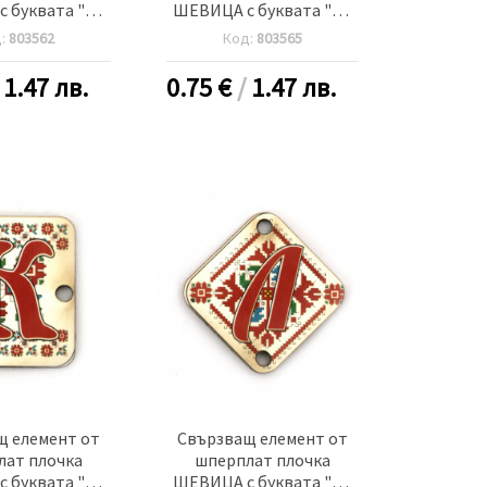
 буквата "З"
ШЕВИЦА с буквата "Й"
м дупка 2.5 мм
30x2 мм дупка 2.5 мм -5
д:
803562
Код:
803565
5 броя
броя
/
1.47 лв.
0.75
€
/
1.47 лв.
щ елемент от
Свързващ елемент от
лат плочка
шперплат плочка
 буквата "К"
ШЕВИЦА с буквата "Л"