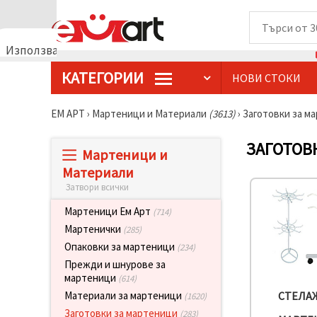
Използваме
бисквитки
КАТЕГОРИИ
НОВИ СТОКИ
🍪
Използваме
бисквитки
ЕМ АРТ
›
Мартеници и Материали
(3613)
›
Заготовки за м
и подобни
технологии,
за да
ЗАГОТОВ
Мартеници и
осигурим
правилната
Материали
работа на
Затвори всички
сайта, да
подобрим
твоето
Мартеници Ем Арт
(714)
изживяване
Мартенички
(285)
и, с твое
съгласие,
Опаковки за мартеници
(234)
да
Прежди и шнурове за
анализираме
мартеници
трафика и
(614)
да
Материали за мартеници
СТЕЛА
(1620)
показваме
по-
Заготовки за мартеници
(283)