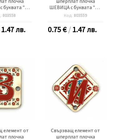
лат плочка
шперплат плочка
 буквата "Е"
ШЕВИЦА с буквата "Ж"
м дупка 2.5 мм
30x2 мм дупка 2.5 мм -5
д:
803558
Код:
803559
5 броя
броя
/
1.47 лв.
0.75
€
/
1.47 лв.
щ елемент от
Свързващ елемент от
лат плочка
шперплат плочка