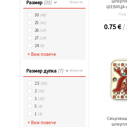
шперпл
Размер
(35)
Изчисти
ШЕВИЦА с 
30x2 мм ду
Код
30
(48)
б
25
(41)
0.75
€
/
26
(14)
27
(14)
24
(8)
+ Виж повече
Размер дупка
(7)
Изчисти
2.5
(82)
2
(53)
3
(10)
5
(4)
1
(4)
Свързващ
+ Виж повече
шперпл