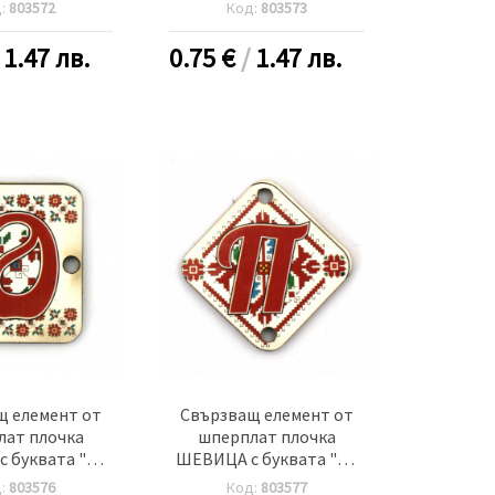
м дупка 2.5 мм
30x2 мм дупка 2.5 мм -5
д:
803572
Код:
803573
5 броя
броя
/
1.47 лв.
0.75
€
/
1.47 лв.
щ елемент от
Свързващ елемент от
лат плочка
шперплат плочка
 буквата "О"
ШЕВИЦА с буквата "П"
м дупка 2.5 мм
30x2 мм дупка 2.5 мм -5
д:
803576
Код:
803577