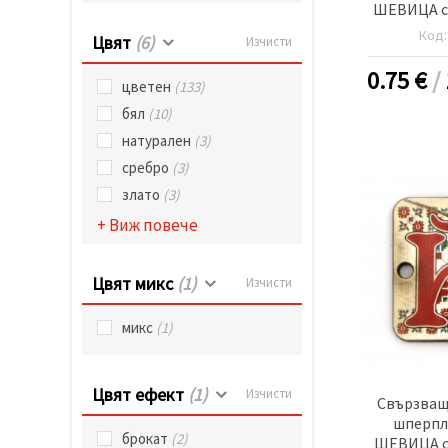
ШЕВИЦА с 
20x25x2 мм
Код
Цвят
(6)
Изчисти
-5
0.75
€
/
цветен
(133)
бял
(10)
натурален
(3)
сребро
(3)
злато
(3)
+ Виж повече
Цвят микс
(1)
Изчисти
микс
(1)
Цвят ефект
(1)
Изчисти
Свързващ
шперпл
брокат
(2)
ШЕВИЦА с 