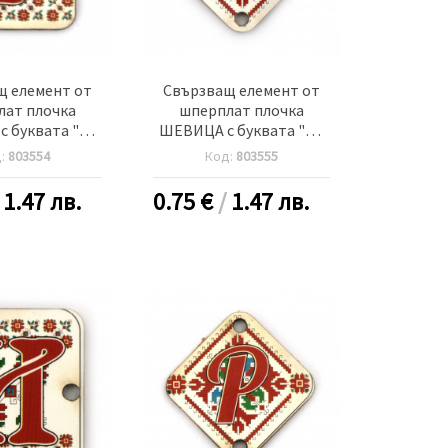
щ елемент от
Свързващ елемент от
лат плочка
шперплат плочка
 буквата "Г"
ШЕВИЦА с буквата "Д"
м дупка 2.5 мм
30x2 мм дупка 2.5 мм -5
д:
803554
Код:
803555
5 броя
броя
/
1.47 лв.
0.75
€
/
1.47 лв.