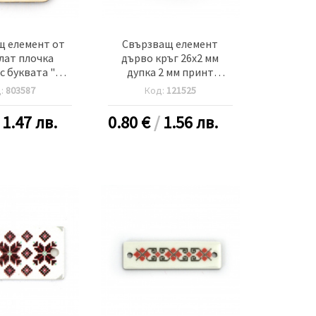
щ елемент от
Свързващ елемент
лат плочка
дърво кръг 26x2 мм
 буквата "Ф"
дупка 2 мм принт
м дупка 2.5 мм
ШЕВИЦА -10 броя
д:
803587
Код:
121525
5 броя
/
1.47 лв.
0.80
€
/
1.56 лв.