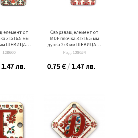
щ елемент от
Свързващ елемент от
ка 31x16.5 мм
MDF плочка 31x16.5 мм
 мм ШЕВИЦА -5
дупка 2x3 мм ШЕВИЦА -5
броя
броя
д:
128660
Код:
128654
/
1.47 лв.
0.75
€
/
1.47 лв.