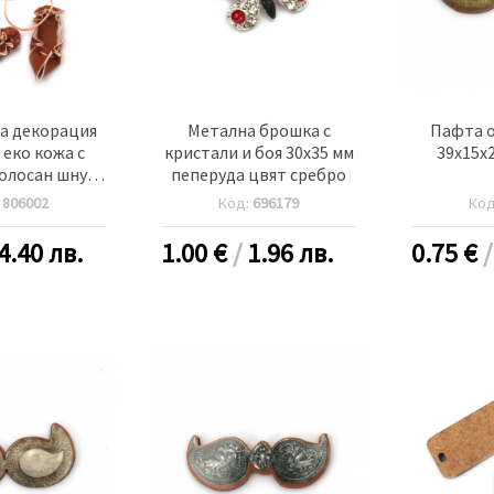
а декорация
Метална брошка с
Пафта 
 еко кожа с
кристали и боя 30x35 мм
39x15x2
олосан шнур
пеперуда цвят сребро
тли -5 чифта
:
806002
Код:
696179
Ко
4.40 лв.
1.00
€
/
1.96 лв.
0.75
€