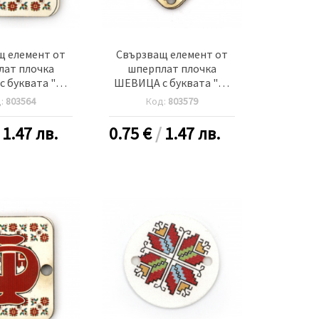
щ елемент от
Свързващ елемент от
лат плочка
шперплат плочка
 буквата "И"
ШЕВИЦА с буквата "Р"
м дупка 2.5 мм
30x2 мм дупка 2.5 мм -5
д:
803564
Код:
803579
5 броя
броя
/
1.47 лв.
0.75
€
/
1.47 лв.