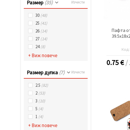
Размер
(35)
Изчисти
30
(48)
25
(41)
Пафта о
26
(14)
39.5x18x
27
(14)
24
(8)
Код
+ Виж повече
0.75
€
/
Размер дупка
(7)
Изчисти
2.5
(82)
2
(53)
3
(10)
5
(4)
1
(4)
+ Виж повече