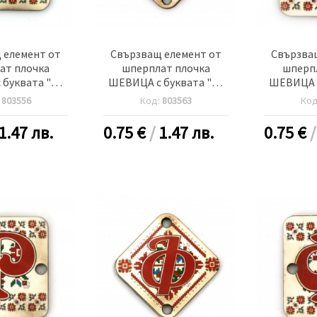
 елемент от
Свързващ елемент от
Свързва
ат плочка
шперплат плочка
шперп
буквата "Д"
ШЕВИЦА с буквата "И"
ШЕВИЦА с
 дупка 2.5 мм
30x2 мм дупка 2.5 мм -5
20x25x2 м
:
803556
Код:
803563
Ко
 броя
броя
-
1.47 лв.
0.75
€
/
1.47 лв.
0.75
€