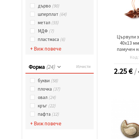
дърво
(90)
шперплат
(64)
метал
(55)
МДФ
(7)
Цървули з
пластмаса
(6)
40x13 мм
+ Виж повече
памучен к
кафяви све
Код
Форма
(24)
Изчисти
2.25
€
/
букви
(58)
плочка
(37)
овал
(24)
кръг
(22)
пафта
(12)
+ Виж повече