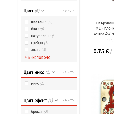
Цвят
(6)
Изчисти
цветен
(133)
Свързващ
MDF плочк
бял
(10)
дупка 2x3 
натурален
(3)
б
Код
сребро
(3)
злато
(3)
0.75
€
/
+ Виж повече
Цвят микс
(1)
Изчисти
микс
(1)
Цвят ефект
(1)
Изчисти
брокат
(2)