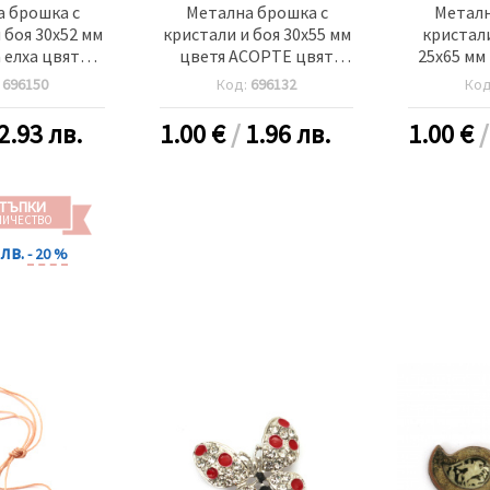
 брошка с
Метална брошка с
Металн
 боя 30x52 мм
кристали и боя 30x55 мм
кристали
 елха цвят
цветя АСОРТЕ цвят
25x65 мм
ебро
злато
цвя
:
696150
Код:
696132
Ко
2.93 лв.
1.00
€
/
1.96 лв.
1.00
€
ТЪПКИ
ЛИЧЕСТВО
 лв.
- 20 %