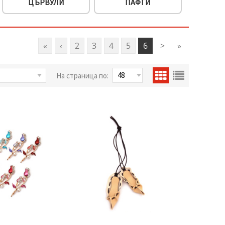
ЦЪРВУЛИ
ПАФТИ
«
‹
2
3
4
5
6
>
»
На страница по: