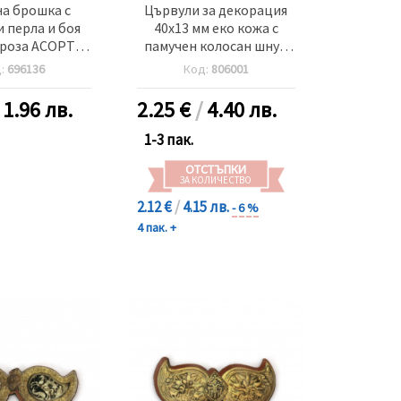
а брошка с
Цървули за декорация
 перла и боя
40x13 мм еко кожа с
 роза АСОРТЕ
памучен колосан шнур
т злато
бели -5 чифта
д:
696136
Код:
806001
/
1.96 лв.
2.25
€
/
4.40 лв.
1-3 пак.
ОТСТЪПКИ
ЗА КОЛИЧЕСТВО
2.12 €
/
4.15 лв.
- 6 %
4 пак. +