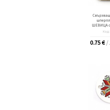
Свързващ
шперпл
ШЕВИЦА с 
20x25x2 мм
Код
-5
0.75
€
/