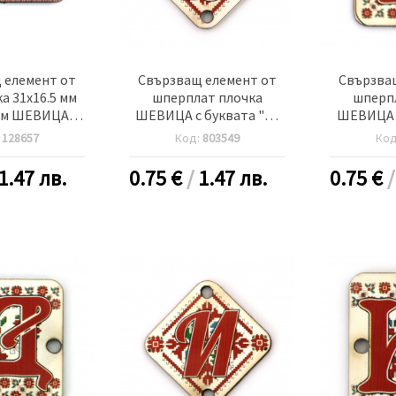
 елемент от
Свързващ елемент от
Свързва
а 31x16.5 мм
шперплат плочка
шперп
мм ШЕВИЦА -5
ШЕВИЦА с буквата "Б"
ШЕВИЦА с
роя
30x2 мм дупка 2.5 мм -5
20x25x2 м
:
128657
Код:
803549
Ко
броя
-
1.47 лв.
0.75
€
/
1.47 лв.
0.75
€