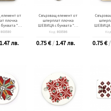
 елемент от
Свързващ елемент от
Свързва
ат плочка
шперплат плочка
шперп
буквата "Р"
ШЕВИЦА с буквата "Ф"
ШЕВИЦА с
 дупка 2.5 мм
30x2 мм дупка 2.5 мм -5
20x25x2 м
:
803580
Код:
803586
Ко
 броя
броя
-
1.47 лв.
0.75
€
/
1.47 лв.
0.75
€