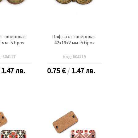
от шперплат
Пафта от шперплат
 мм -5 броя
42x19x2 мм -5 броя
д:
804117
Код:
804119
/
1.47 лв.
0.75
€
/
1.47 лв.