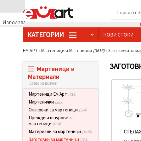
Използваме
бисквитки
КАТЕГОРИИ
НОВИ СТОКИ
🍪
Използваме
бисквитки
ЕМ АРТ
›
Мартеници и Материали
(3613)
›
Заготовки за м
и подобни
технологии,
за да
ЗАГОТОВ
Мартеници и
осигурим
правилната
Материали
работа на
Затвори всички
сайта, да
подобрим
твоето
Мартеници Ем Арт
(714)
изживяване
Мартенички
(285)
и, с твое
съгласие,
Опаковки за мартеници
(234)
да
Прежди и шнурове за
анализираме
мартеници
трафика и
(614)
да
Материали за мартеници
СТЕЛА
(1620)
показваме
по-
Заготовки за мартеници
(283)