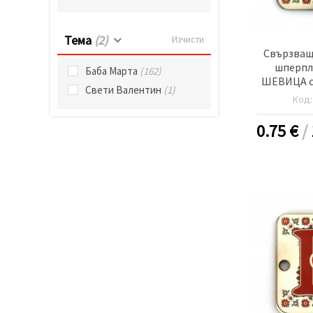
Тема
(2)
Изчисти
Свързващ
шперпл
Баба Марта
(162)
ШЕВИЦА с 
Свети Валентин
(1)
20x25x2 мм
Код
-5
0.75
€
/