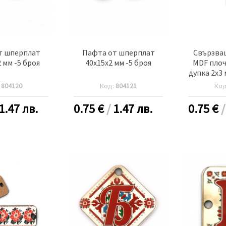
т шперплат
Пафта от шперплат
Свързва
2 мм -5 броя
40x15x2 мм -5 броя
MDF плоч
дупка 2x3
:
804120
Код:
804121
Ко
1.47 лв.
0.75
€
/
1.47 лв.
0.75
€