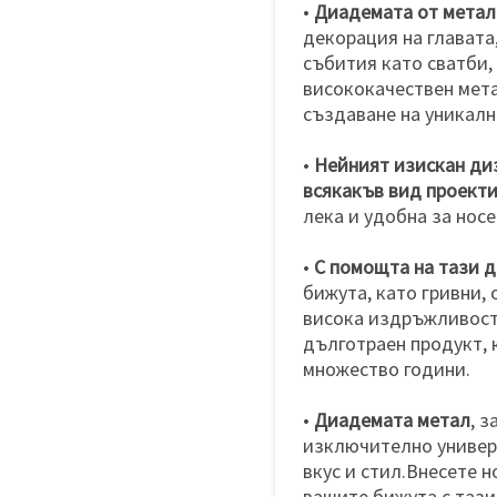
•
Диадемата от метал
декорация на главата
събития като сватби,
висококачествен мета
създаване на уникалн
•
Нейният изискан диз
всякакъв вид проект
лека и удобна за носе
•
С помощта на тази 
бижута, като гривни,
висока издръжливост 
дълготраен продукт, 
множество години.
•
Диадемата метал
, 
изключително универс
вкус и стил.Внесете 
вашите бижута с тази