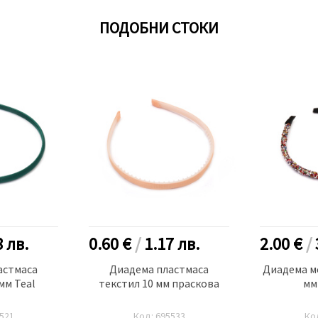
ПОДОБНИ СТОКИ
8
лв.
0.60 €
/
1.17
лв.
2.00 €
/
астмаса
Диадема пластмаса
Диадема м
мм Teal
текстил 10 мм праскова
мм
521
Код: 695533
Ко