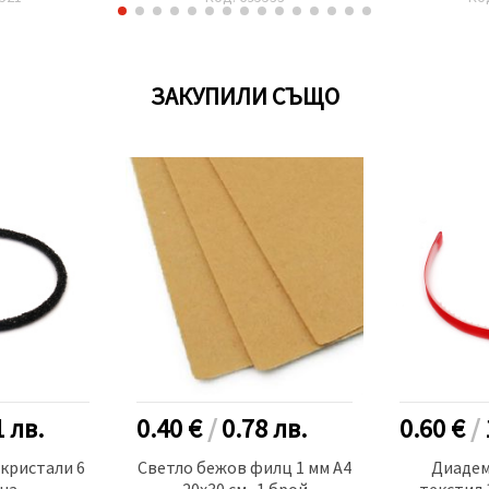
ЗАКУПИЛИ СЪЩО
1
лв.
0.40 €
/
0.78
лв.
0.60 €
/
кристали 6
Светло бежов филц 1 мм A4
Диадем
на
20x30 см -1 брой
текстил 