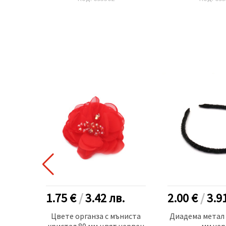
.
1.75 €
/
3.42
лв.
2.00 €
/
3.9
ета с
Цвете органза с мъниста
Диадема метал 
м цвят
кристал 80 мм цвят червен
мм чер