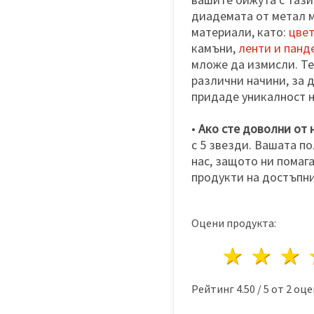
диадемата от метал м
материали, като:
цвет
камъни,
ленти и панд
мложе да измисли. Те
различни начини, за д
придаде уникалност 
•
Ако сте доволни от 
с 5 звезди. Вашата п
нас, защото ни помаг
продукти на достъпни
Оцени продукта:
1 звез
2 з
Рейтинг
4.50
/
5
от
2
оце