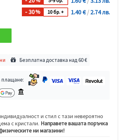
- 20
1.60 €
/
3.13 лв.
%
5-9 бр.
- 30
1.40 €
/
2.74 лв.
%
10 бр. +
дни
Безплатна доставка над 60 €
 плащане:
ндивидуалност и стил с тази невероятно
ема с кристали.
Направете вашата поръчка
физическите ни магазини!