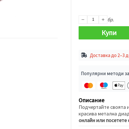
бр.
Купи
Доставка до 2–3 
Популярни методи за
Описание
Подчертайте своята и
красива метална диад
онлайн или посетете 