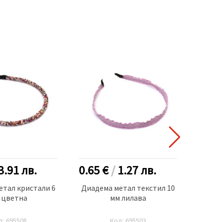
3.91
лв.
0.65 €
/
1.27
лв.
1.50
етал кристали 6
Диадема метал текстил 10
Мет
 цветна
мм лилава
стр
цв
д: 695508
Код: 695503