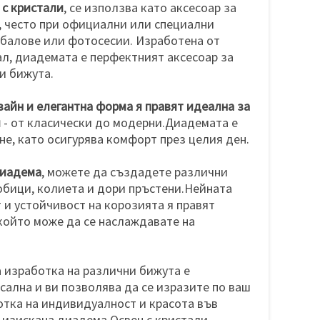
 с кристали
, се използва като аксесоар за
, често при официални или специални
 балове или фотосесии. Изработена от
л, диадемата е перфектният аксесоар за
и бижута.
айн и елегантна форма я правят идеална за
и
- от класически до модерни.Диадемата е
не, като осигурява комфорт през целия ден.
диадема
, можете да създадете различни
 обици, колиета и дори пръстени.Нейната
и устойчивост на корозията я правят
който може да се наслаждавате на
за изработка на различни бижута е
ална и ви позволява да се изразите по ваш
нотка на индивидуалност и красота във
 изискана диадема.Освен с кристали,