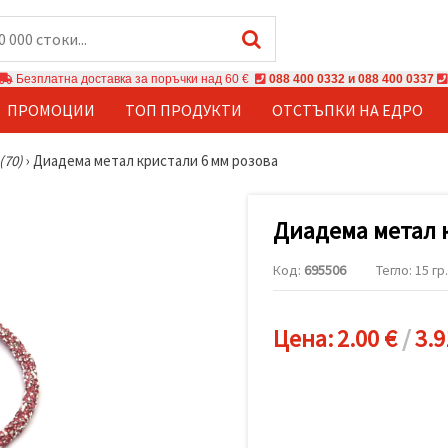
Безплатна доставка за поръчки над 60 €
088 400 0332 и 088 400 0337
ПРОМОЦИИ
ТОП ПРОДУКТИ
ОТСТЪПКИ НА ЕДРО
(70)
›
Диадема метал кристали 6 мм розова
Диадема метал 
Код:
695506
Тегло: 15 гр.
Цена:
2.00 €
/
3.9