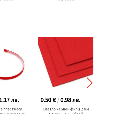
1.17
лв.
0.50 €
/
0.98
лв.
1.70
а пластмаса
Светло червен филц 2 мм
Елха ф
10 мм червена
A4 20x30 см -1 брой