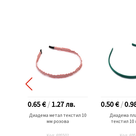
.
0.65 €
/
1.27
лв.
0.50 €
/
0.9
10 мм
Диадема метал текстил 10
Диадема пл
броя
мм розова
текстил 10 
Код: 695502
Код: 695