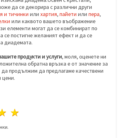
оже да се декорира с различни други
я и тичинки
или
хартия
,
пайети
или
пера
,
елки
или каквото вашето въображение
зи елементи могат да се комбинират по
а се постигне желаният ефект и да се
на диадемата.
нашите продукти и услуги
, моля, оценете ни
оложителна обратна връзка е от значение за
а да продължим да предлагаме качествени
 цени.
да
везди
3 звезди
4 звезди
5 звезди
нки.