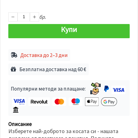
избереш
дадения
вид
"бисквитки"
бр.
и кликнеш
бутона
Купи
"Запази"
Приеми
всички
Доставка до 2–3 дни
Настройки
Безплатна доставка над 60 €
на
бисквитките
Популярни методи за плащане:
Описание
Изберете най-доброто за косата си - нашата