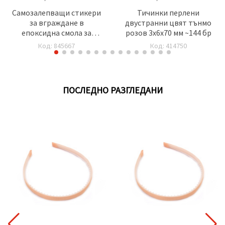
Самозалепващи стикери
Тичинки перлени
за вграждане в
двустранни цвят тънмо
епоксидна смола за
розов 3x6x70 мм ~144 бр
ръчно рисуван ефект с
Код: 845667
Код: 414750
напластяване 145x64 мм
водно растение -18 броя
ПОСЛЕДНО РАЗГЛЕДАНИ