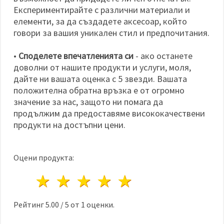
Експериментирайте с различни материали и
елементи, за да създадете аксесоар, който
говори за вашия уникален стил и предпочитания.
•
Споделете впечатленията си
- ако останете
доволни от нашите продукти и услуги, моля,
дайте ни вашата оценка с 5 звезди. Вашата
положителна обратна връзка е от огромно
значение за нас, защото ни помага да
продължим да предоставяме висококачествени
продукти на достъпни цени.
Оцени продукта:
1 звезда
2 звезди
3 звезди
4 звезди
5 звезди
Рейтинг
5.00
/
5
от
1
оценки.