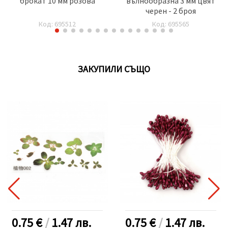
брокат 10 мм розова
вълнообразна 3 мм цвят
черен - 2 броя
Код: 695512
Код: 695565
ЗАКУПИЛИ СЪЩО
0.75 €
/
1.47
лв.
0.75 €
/
1.47
лв.