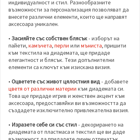
индивидуалност и стил. Разнообразните
възможности за персонализация позволяват да
внесете различни елементи, които ще направят
аксесоара уникален.
•
Засияйте със собствен блясък
- изборът на
пайети,
камъчета
,
перли
или
мъниста
, пришити
към текстила на диадемата, ще придаде
елегантност и блясък. Тези допълнителни
елементи са ключът към изискана визия.
•
Оцветете със живот цялостния вид
- добавете
цветя от различни материи
към диадемата си.
Това ще придаде игрив и женствен акцент към
аксесоара, предоставяйки ви възможността да
създадете изключително привлекателна визия.
•
Изразете себе си със стил
- декорирането на
диадемата от пластмаса и текстил ще ви даде
възможност да придадете личен отпечатък.