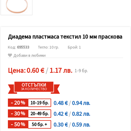
релевантно
съдържание
и реклами,
включително
с помощта
на наши
партньори
Диадема пластмаса текстил 10 мм праскова
за анализ
и
маркетинг.
Код:
695533
Тегло: 10 гр.
Брой: 1
Можеш да
Добави в любими
се
съгласиш
да
Цена:
0.60 €
/
1.17 лв.
1-9 бр.
използваме
всички
"бисквитки"
ОТСТЪПКИ
като
ЗА КОЛИЧЕСТВО
натиснеш
"Приеми
всички!"
- 20
0.48 €
/
0.94 лв.
%
10-19 бр.
или да
посочиш
- 30
0.42 €
/
0.82 лв.
предпочитанията
%
20-49 бр.
си в
"Настройки",
- 50
0.30 €
/
0.59 лв.
%
50 бр. +
като