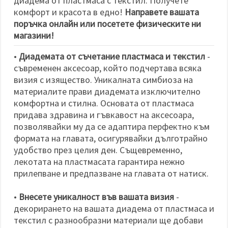
диадема от пластмаса с текстил. Получете
комфорт и красота в едно!
Направете вашата
поръчка онлайн или посетете физическите ни
магазини!
•
Диадемата от съчетание пластмаса и текстил
-
съвременен аксесоар, който подчертава всяка
визия с изящество. Уникалната симбиоза на
материалите прави диадемата изключително
комфортна и стилна. Основата от пластмаса
придава здравина и гъвкавост на аксесоара,
позволявайки му да се адаптира перфектно към
формата на главата, осигурявайки дълготрайно
удобство през целия ден. Същевременно,
лекотата на пластмасата гарантира нежно
прилепване и предпазване на главата от натиск.
•
Внесете уникалност във вашата визия
-
декорирането на вашата диадема от пластмаса и
текстил с разнообразни материали ще добави