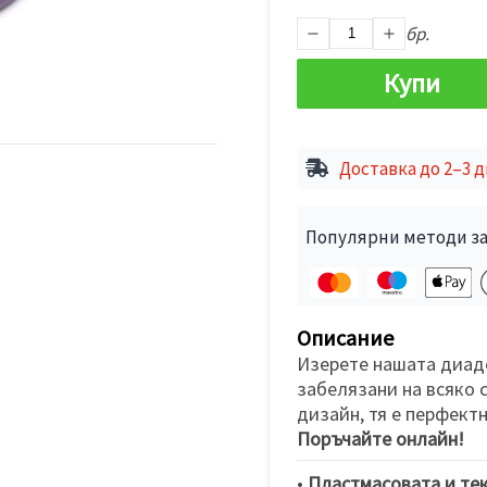
бр.
Купи
Доставка до 2–3 
Популярни методи за
Описание
Изерете нашата диад
забелязани на всяко 
дизайн, тя е перфект
Поръчайте онлайн!
•
Пластмасовата и те