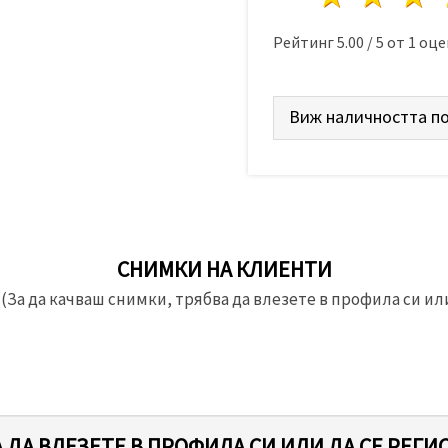
Рейтинг
5.00
/
5
от
1
оце
Виж наличността по
СНИМКИ НА КЛИЕНТИ
(За да качваш снимки, трябва да влезете в профила си или
 ДА ВЛЕЗЕТЕ В ПРОФИЛА СИ ИЛИ ДА СЕ РЕГИ