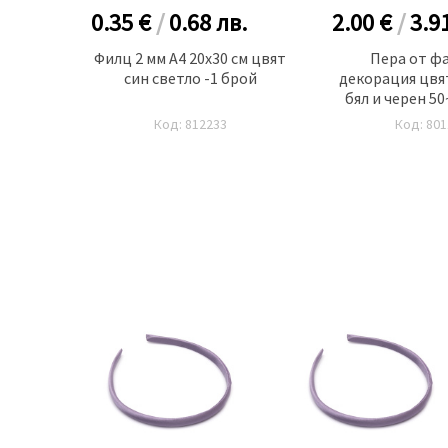
.
0.35 €
/
0.68
лв.
2.00 €
/
3.9
аса
Филц 2 мм A4 20x30 см цвят
Перa от фа
рна
син светло -1 брой
декорация цвя
бял и черен 50
броя
Код: 812233
Код: 801