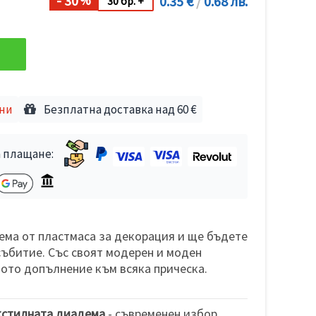
- 30
0.35 €
/
0.68 лв.
%
30 бр. +
дни
Безплатна доставка над 60 €
 плащане:
ема от пластмаса за декорация и ще бъдете
събитие. Със своят модерен и моден
ното допълнение към всяка прическа.
кстилната диадема
- съвременен избор,