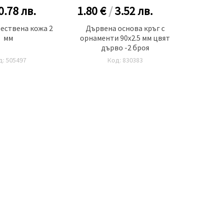
0.78
лв.
1.80 €
/
3.52
лв.
0.60
тествена кожа 2
Дървена основа кръг с
Ди
мм
орнаменти 90x2.5 мм цвят
те
дърво -2 броя
д: 505497
Код: 830383