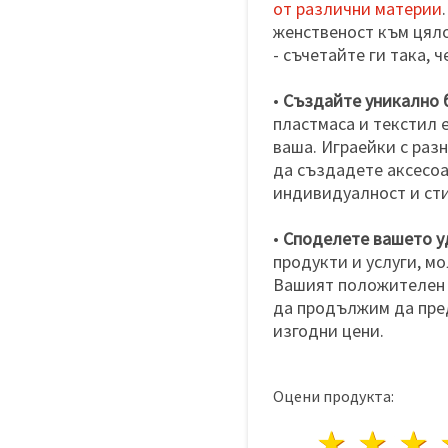
от различни материи
женственост към цяло
- съчетайте ги така, 
•
Създайте уникално 
пластмаса и текстил 
ваша. Играейки с раз
да създадете аксесоа
индивидуалност и сти
•
Споделете вашето у
продукти и услуги, мо
Вашият положителен о
да продължим да пре
изгодни цени.
Оцени продукта:
1 звез
2 з