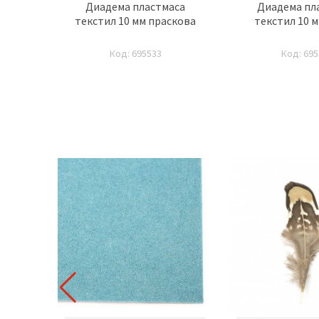
елур 5
Диадема пластмаса
Диадема пл
оя
текстил 10 мм праскова
текстил 10 
Код: 695533
Код: 695
 ПРОДУКТ