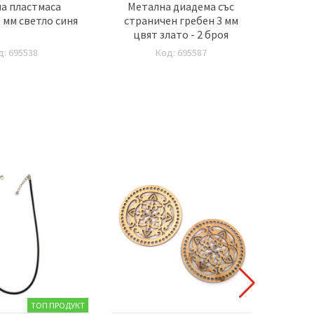
а пластмаса
Метална диадема със
Металн
 мм светло синя
страничен гребен 3 мм
цвят злато - 2 броя
д: 695538
Код: 695587
ТОП ПРОДУКТ