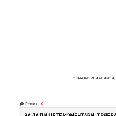
Няма качени снимки, 
Ревюта:
0
ЗА ДА ПИШЕТЕ КОМЕНТАРИ, ТРЯБВА