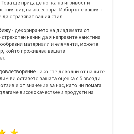
. Това ще придаде нотка на игривост и
стния вид на аксесоара. Изборът е вашият
че да отразяват вашия стил.
бижу
- декорирането на диадемата от
е страхотен начин да я направите наистина
нообразни материали и елементи, можете
р, който проживява вашата
л.
довлетворение
- ако сте доволни от нашите
лим ви оставете вашата оценка с 5 звезди.
тзив е от значение за нас, като ни помага
длагаме висококачествени продукти на
да
везди
3 звезди
4 звезди
5 звезди