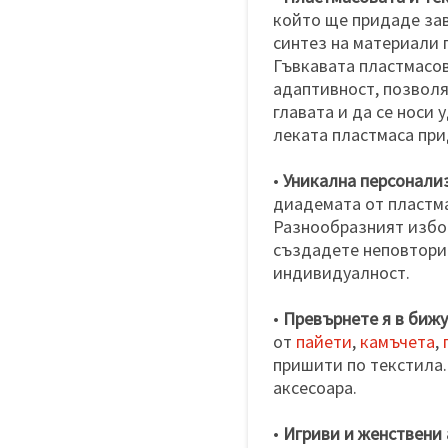
който ще придаде зав
синтез на материали 
Гъвкавата пластмасов
адаптивност, позволя
главата и да се носи
леката пластмаса при
•
Уникална персонали
диадемата от пластма
Разнообразният избор
създадете неповторим
индивидуалност.
•
Превърнете я в бижу
от
пайети
,
камъчета
,
пришити по текстила.
аксесоара.
•
Игриви и женствени