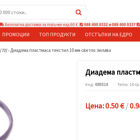
Безплатна доставка за поръчки над 60 €
088 400 0332 и 088 400 0337
ПРОМОЦИИ
ТОП ПРОДУКТИ
ОТСТЪПКИ НА ЕДРО
(70)
›
Диадема пластмаса текстил 10 мм светло лилава
Диадема пластма
Код:
695518
Тегло: 10 гр.
Цена:
0.50 €
/
0.9