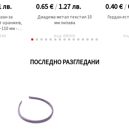
1
лв.
0.65 €
/
1.27
лв.
0.40 €
/
зан за
Диадема метал текстил 10
Гердан ес
т оранжев,
мм лилава
~110 мм -5
160
Код: 695503
Ко
ПОСЛЕДНО РАЗГЛЕДАНИ