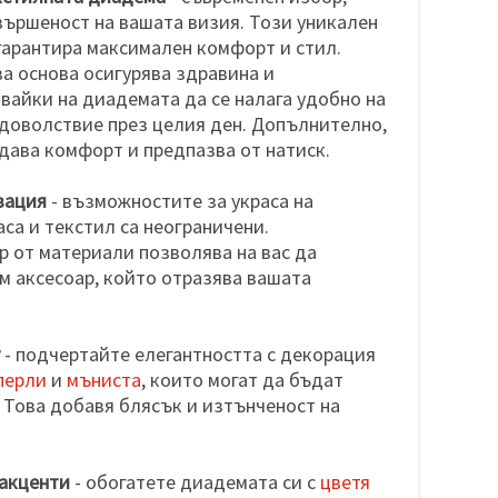
ършеност на вашата визия. Този уникален
гарантира максимален комфорт и стил.
а основа осигурява здравина и
вайки на диадемата да се налага удобно на
 удоволствие през целия ден. Допълнително,
дава комфорт и предпазва от натиск.
зация
- възможностите за украса на
са и текстил са неограничени.
 от материали позволява на вас да
 аксесоар, който отразява вашата
- подчертайте елегантността с декорация
перли
и
мъниста
, които могат да бъдат
 Това добавя блясък и изтънченост на
 акценти
- обогатете диадемата си с
цветя