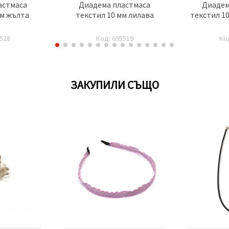
астмаса
Диадема пластмаса
Диадем
мм жълта
текстил 10 мм лилава
текстил 10
528
Код: 695519
Ко
ЗАКУПИЛИ СЪЩО