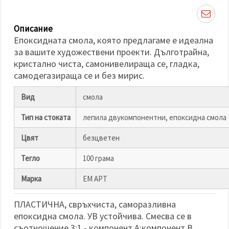
избереш
дадения
вид
"бисквитки"
Описание
и кликнеш
Епоксидната смола, която предлагаме е идеална
бутона
"Запази"
за вашите художествени проекти. Дълготрайна,
кристално чиста, самонивелираща се, гладка,
самодегазираща се и без мирис.
Приеми
всички
Вид
смола
Настройки
Тип на стоката
лепила двукомпонентни, епоксидна смола
на
бисквитките
Цвят
безцветен
Тегло
100 грама
Марка
ЕМ АРТ
ПЛАСТИЧНА, свръхчиста, саморазливна
епоксидна смола. УВ устойчива. Смесва се в
съотношение 3:1 - компонент А:компонент В.