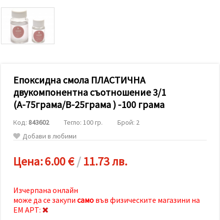
релевантно
съдържание
и реклами,
включително
с помощта
на наши
партньори
за анализ
и
маркетинг.
Епоксидна смола ПЛАСТИЧНА
Можеш да
двукомпонентна съотношение 3/1
се
(А-75грама/В-25грама ) -100 грама
съгласиш
да
използваме
Код:
843602
Тегло: 100 гр.
Брой: 2
всички
"бисквитки"
Добави в любими
като
натиснеш
"Приеми
Цена:
6.00 €
/
11.73 лв.
всички!"
или да
посочиш
предпочитанията
Изчерпана онлайн
си в
може да се закупи
само
във физическите магазини на
"Настройки",
ЕМ АРТ:
като