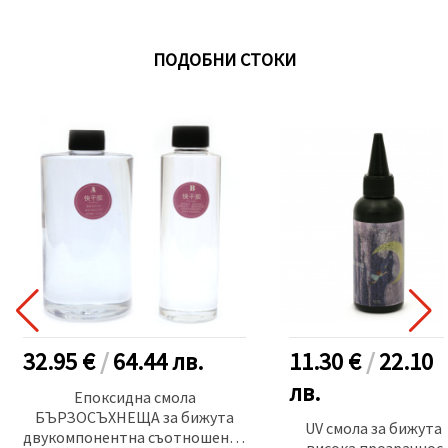
ПОДОБНИ СТОКИ
32.95 €
/
64.44
лв.
11.30 €
/
22.10
лв.
Епоксидна смола
БЪРЗОСЪХНЕЩА за бижута
UV смола за бижута 
двукомпонентна съотношение
висока прозрачнос