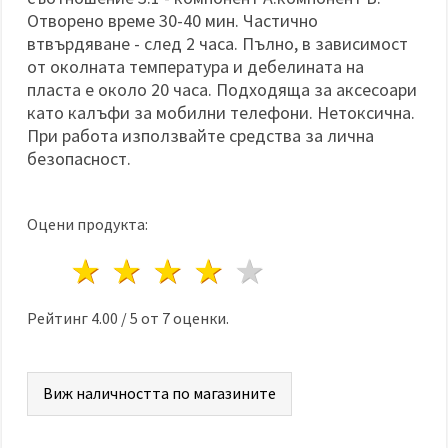
Отворено време 30-40 мин. Частично
втвърдяване - след 2 часа. Пълно, в зависимост
от околната температура и дебелината на
пласта е около 20 часа. Подходяща за аксесоари
като калъфи за мобилни телефони. Нетоксична.
При работа използвайте средства за лична
безопасност.
Оцени продукта:
1 звезда
2 звезди
3 звезди
4 звезди
5 звезди
Рейтинг
4.00
/
5
от
7
оценки.
Виж наличността по магазините