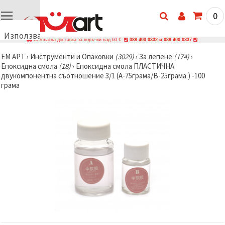
0
Използваме
Безплатна доставка за поръчки над 60 €
088 400 0332 и 088 400 0337
бисквитки
ЕМ АРТ
›
Инструменти и Опаковки
(3029)
›
За лепене
(174)
›
🍪
Епоксидна смола
(18)
›
Епоксидна смола ПЛАСТИЧНА
Използваме
двукомпонентна съотношение 3/1 (А-75грама/В-25грама ) -100
бисквитки
грама
и подобни
технологии,
за да
осигурим
правилната
работа на
сайта, да
подобрим
твоето
изживяване
и, с твое
съгласие,
да
анализираме
трафика и
да
показваме
по-