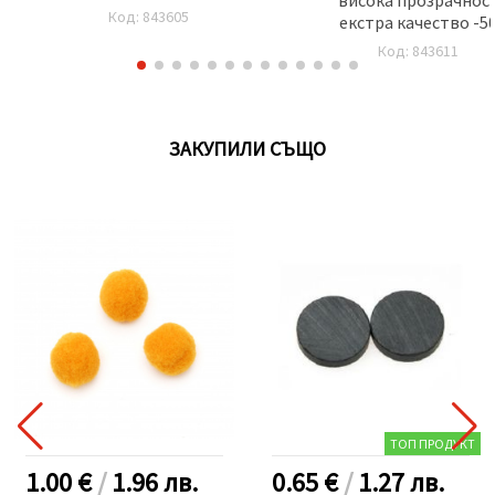
3/1 (А-750 грама/В-250 грама)
Код: 843605
екстра качество -5
-1000 грама
грама
Код: 843611
ЗАКУПИЛИ СЪЩО
ТОП ПРОДУКТ
1.00 €
/
1.96
лв.
0.65 €
/
1.27
лв.