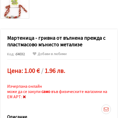
релевантно
съдържание
и реклами,
включително
с помощта
на наши
партньори
за анализ
и
Мартеница - гривна от вълнена прежда с
маркетинг.
пластмасово мънисто метализе
Можеш да
се
Добави в любими
Код:
d4032
съгласиш
да
използваме
всички
Цена:
1.00 €
/
1.96 лв.
"бисквитки"
като
натиснеш
"Приеми
Изчерпана онлайн
всички!"
може да се закупи
само
във физическите магазини на
или да
ЕМ АРТ:
посочиш
предпочитанията
си в
"Настройки",
като
Описание