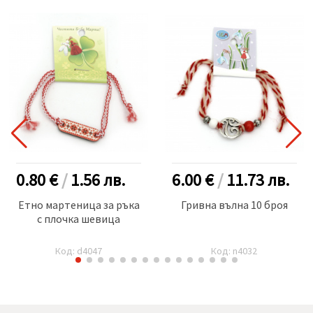
0.80 €
/
1.56
лв.
6.00 €
/
11.73
лв.
Етно мартеница за ръка
Гривна вълна 10 броя
с плочка шевица
Код: d4047
Код: n4032