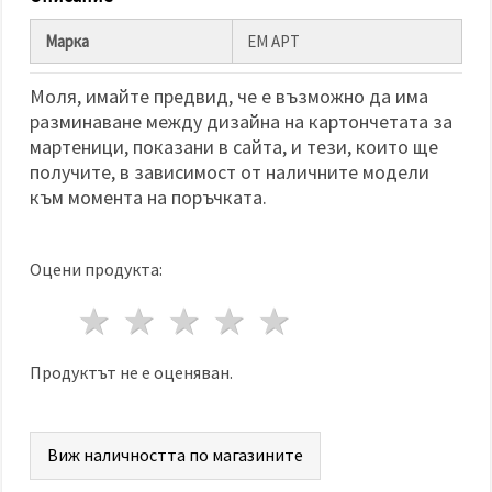
избереш
дадения
вид
Марка
ЕМ АРТ
"бисквитки"
и кликнеш
бутона
Моля, имайте предвид, че е възможно да има
"Запази"
разминаване между дизайна на картончетата за
мартеници, показани в сайта, и тези, които ще
Приеми
получите, в зависимост от наличните модели
всички
към момента на поръчката.
Настройки
на
Оцени продукта:
бисквитките
1 звезда
2 звезди
3 звезди
4 звезди
5 звезди
Продуктът не е оценяван.
Виж наличността по магазините