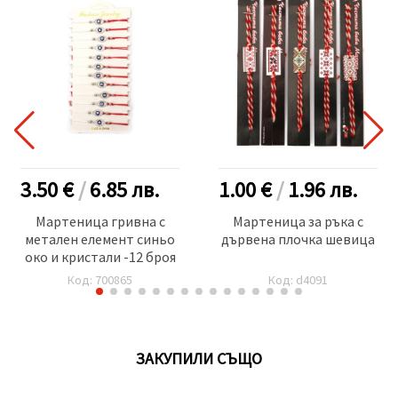
3.50 €
/
6.85
лв.
1.00 €
/
1.96
лв.
Мартеница гривна с
Мартеница за ръка с
метален елемент синьо
дървена плочка шевица
око и кристали -12 броя
Код: 700865
Код: d4091
ЗАКУПИЛИ СЪЩО