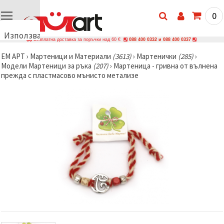
0
Използваме
Безплатна доставка за поръчки над 60 €
088 400 0332 и 088 400 0337
бисквитки
ЕМ АРТ
›
Мартеници и Материали
(3613)
›
Мартенички
(285)
›
🍪
Модели Мартеници за ръка
(207)
›
Мартеница - гривна от вълнена
Използваме
прежда с пластмасово мънисто метализе
бисквитки
и подобни
технологии,
за да
осигурим
правилната
работа на
сайта, да
подобрим
твоето
изживяване
и, с твое
съгласие,
да
анализираме
трафика и
да
показваме
по-