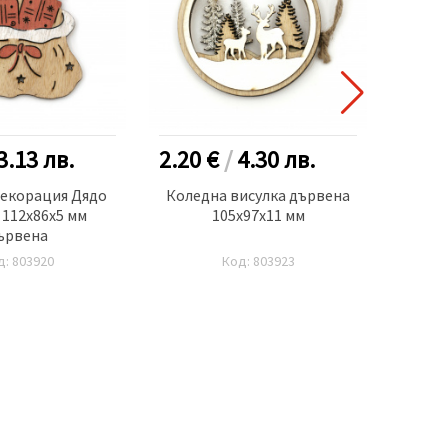
3.13
лв.
2.20 €
/
4.30
лв.
0.50
декорация Дядо
Коледна висулка дървена
 112x86x5 мм
105x97x11 мм
пласт
ървена
мм 
мет
д: 803920
Код: 803923
дър