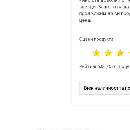
звезди. Защото вашат
продължим да ви пре
цена.
Оцени продукта:
1 звез
2 з
Рейтинг
5.00
/
5
от
1
оце
Виж наличността по