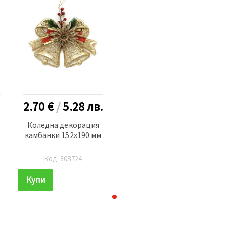
2.70 €
/
5.28
лв.
Коледна декорация
камбанки 152x190 мм
Код: 803724
Купи