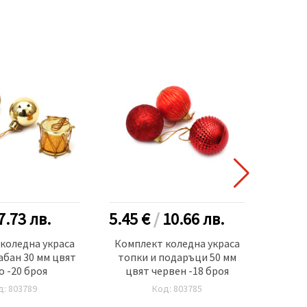
7.73
лв.
5.45 €
/
10.66
лв.
2.40
коледна украса
Комплект коледна украса
Кол
абан 30 мм цвят
топки и подаръци 50 мм
дър
о -20 броя
цвят червен -18 броя
чер
д: 803789
Код: 803785