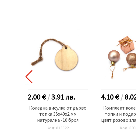
.
2.00 €
/
3.91
лв.
4.10 €
/
8.0
x5 мм
Коледна висулка от дърво
Комплект коле
топка 35x40x2 мм
топки и подар
натурална -10 броя
Код: 813822
Код: 803