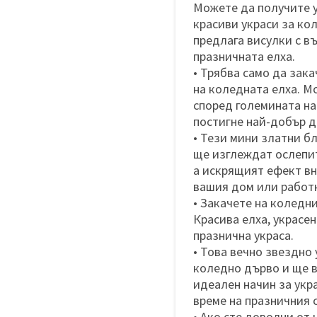
Можете да получите у
красиви украси за ко
предлага висулки с в
празничната елха.
• Трябва само да зак
на коледната елха. М
според големината на
постигне най-добър д
• Тези мини златни б
ще изглеждат ослепит
а искрящият ефект в
вашия дом или работ
• Закачете на коледни
Красива елха, украсен
празнична украса.
• Това вечно звездно
коледно дърво и ще в
идеален начин за укр
време на празничния 
• Ако сте доволни от 