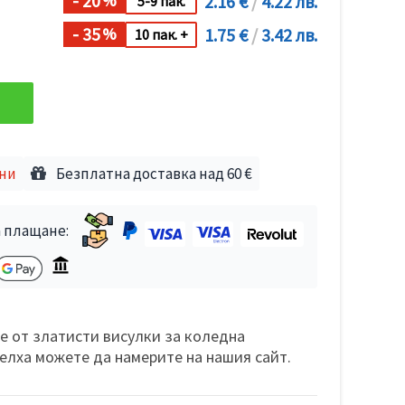
- 20
2.16 €
/
4.22 лв.
%
5-9 пак.
- 35
1.75 €
/
3.42 лв.
%
10 пак. +
дни
Безплатна доставка над 60 €
 плащане:
 от златисти висулки за коледна
елха можете да намерите на нашия сайт.