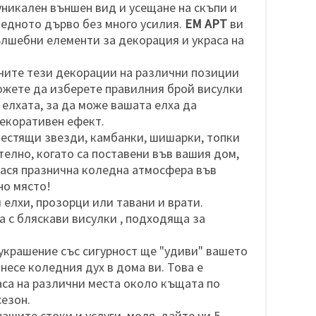
никален външен вид и усещане на скъпи и
ледното дърво без много усилия.
ЕМ АРТ
ви
ълшебни елементи за декорация и украса на
ачите тези декорации на различни позиции
ожете да изберете правилния брой висулки
 елхата, за да може вашата елха да
екоративен ефект.
лестящи звезди, камбанки, шишарки, топки
елно, когато са поставени във вашия дом,
нася празнична коледна атмосфера във
но място!
 елхи, прозорци или тавани и врати.
а с бляскави висулки , подходяща за
 украшение със сигурност ще "удиви" вашето
несе коледния дух в дома ви. Това е
аса на различни места около къщата по
сезон.
нашите стоки и услуги, моля, дайте ни 5