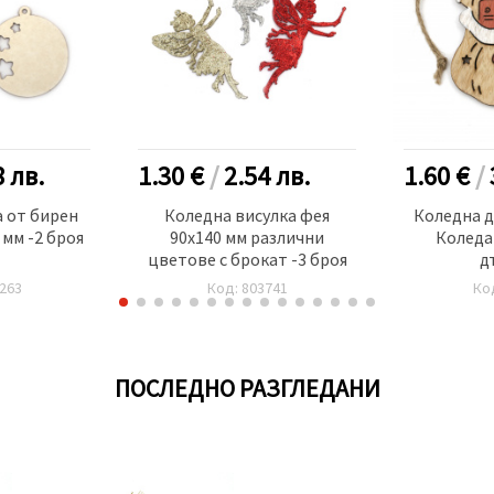
8
лв.
1.30 €
/
2.54
лв.
1.60 €
/
 от бирен
Коледна висулка фея
Коледна 
 мм -2 броя
90x140 мм различни
Коледа
цветове с брокат -3 броя
д
263
Код: 803741
Ко
ПОСЛЕДНО РАЗГЛЕДАНИ