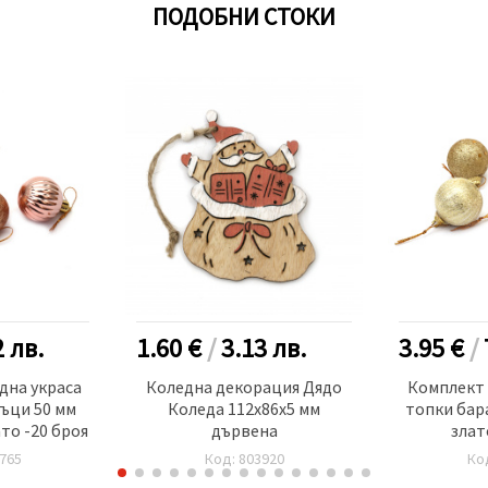
ПОДОБНИ СТОКИ
2
лв.
1.60 €
/
3.13
лв.
3.95 €
/
дна украса
Коледна декорация Дядо
Комплект 
ъци 50 мм
Коледа 112x86x5 мм
топки бар
цвят розово злато -20 броя
дървена
злат
765
Код: 803920
Ко