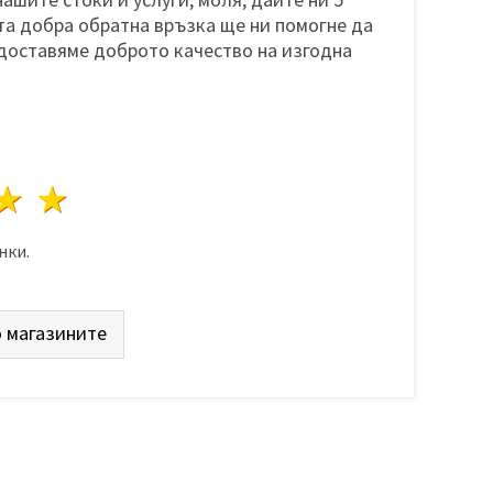
а добра обратна връзка ще ни помогне да
доставяме доброто качество на изгодна
да
везди
3 звезди
4 звезди
5 звезди
нки.
 магазините