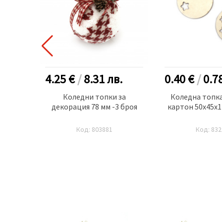
.
4.25 €
/
8.31
лв.
0.40 €
/
0.7
4 20x30
Коледни топки за
Коледна топка
но -1
декорация 78 мм -3 броя
картон 50x45x1
Код: 803881
Код: 832