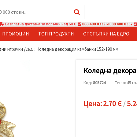
Безплатна доставка за поръчки над 60 €
088 400 0332 и 088 400 0337
ПРОМОЦИИ
ТОП ПРОДУКТИ
ОТСТЪПКИ НА ЕДРО
дни играчки
(161)
›
Коледна декорация камбанки 152x190 мм
Коледна декора
Код:
803724
Тегло: 45 гр.
Цена:
2.70 €
/
5.2