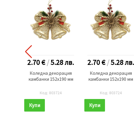
2.70 €
/
5.28
лв.
2.70 €
/
5.28
лв.
Коледна декорация
Коледна декорация
камбанки 152x190 мм
камбанки 152x190 мм
Код: 803724
Код: 803724
Купи
Купи