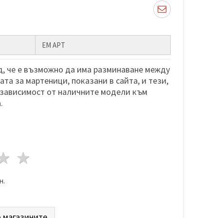
ЕМ АРТ
, че е възможно да има разминаване между
та за мартеници, показани в сайта, и тези,
 зависимост от наличните модели към
.
да
везди
3 звезди
4 звезди
5 звезди
н.
 магазините