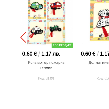
 ПРОДУКТ
ТОП ПРОДУКТ
.
0.60 €
/
1.17
лв.
0.60 €
/
1.1
а от
Кола мотор пожарна
Долматинец
лемент
гумени
броя
Код: d1558
Код: d1