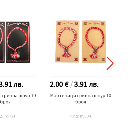
3.91
лв.
2.00 €
/
3.91
лв.
0.40
 гривна шнур 10
Мартеници гривна шнур 10
Март
броя
броя
д: n9721
Код: n9804