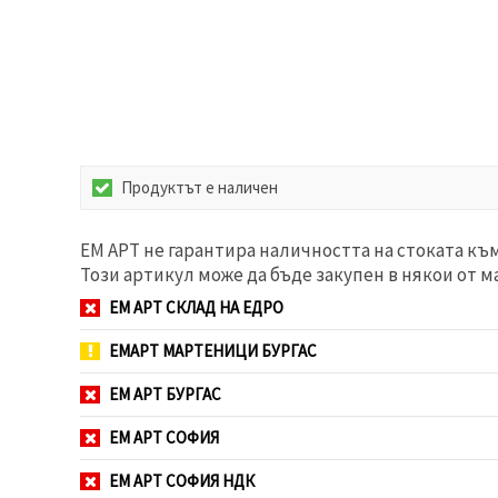
избереш
дадения
вид
"бисквитки"
и кликнеш
бутона
"Запази"
Приеми
Продуктът е наличен
всички
Настройки
ЕМ АРТ не гарантира наличността на стоката къ
на
Този артикул може да бъде закупен в някои от м
бисквитките
ЕМ АРТ СКЛАД НА ЕДРО
ЕМАРТ МАРТЕНИЦИ БУРГАС
ЕМ АРТ БУРГАС
ЕМ АРТ СОФИЯ
ЕМ АРТ СОФИЯ НДК