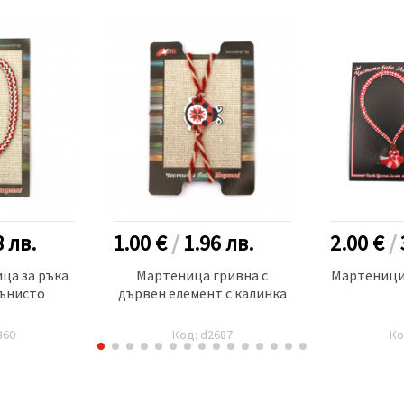
8
лв.
1.00 €
/
1.96
лв.
2.00 €
/
ца за ръка
Мартеница гривна с
Мартеници
мънисто
дървен елемент с калинка
860
Код: d2687
Ко