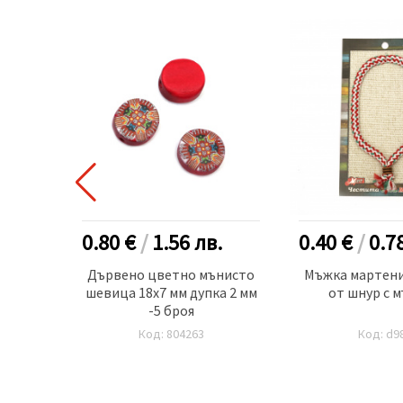
.
0.80 €
/
1.56
лв.
0.40 €
/
0.7
 за
Дървено цветно мънисто
Мъжка мартени
 мм -2
шевица 18x7 мм дупка 2 мм
от шнур с 
-5 броя
Код: 804263
Код: d9