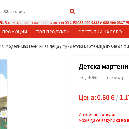
Безплатна доставка за поръчки над 60 €
088 400 0332 и 088 400 0337
ПРОМОЦИИ
ТОП ПРОДУКТИ
ОТСТЪПКИ НА ЕДРО
5)
›
Модели мартенички за деца
(46)
›
Детска мартеница лъвче от ф
Детска мартени
Код:
d1591
Тегло: 4 гр.
Цена:
0.60 €
/
1.1
Изчерпана онлайн
може да се закупи
само
в