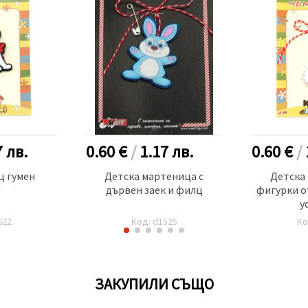
7
лв.
0.60 €
/
1.17
лв.
0.60 €
/
 гумен
Детска мартеница с
Детска
дървен заек и филц
фигурки о
у
622
Код: d1525
Ко
ЗАКУПИЛИ СЪЩО