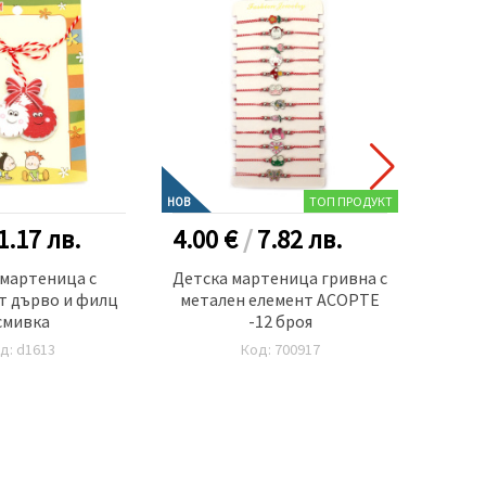
ТОП ПРОДУКТ
НОВ
НОВ
1.17
лв.
4.00 €
/
7.82
лв.
4.00
 мартеница с
Детска мартеница гривна с
Мар
т дърво и филц
метален елемент АСОРТЕ
текст
смивка
-12 броя
три
д: d1613
Код: 700917