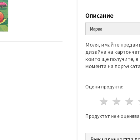
Описание
Марка
Моля, имайте предвид
дизайна на картончета
които ще получите, в
момента на поръчката
Оцени продукта:
1 звез
2 з
Продуктът не е оценява
Виж наличността по