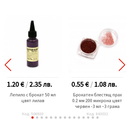
1.20 €
/
2.35
лв.
0.55 €
/
1.08
лв.
Лепило с брокат 50 мл
Брокатен блестящ прах
цвят лилав
0.2 мм 200 микрона цвят
червен -3 мл ~3 грама
Код: 506920
Код: 843032