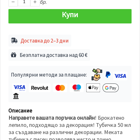
избереш
бр.
дадения
вид
Купи
"бисквитки"
и кликнеш
бутона
"Запази"
Доставка до 2–3 дни
Приеми
всички
Безплатна доставка над 60 €
Настройки
на
Популярни методи за плащане:
бисквитките
Описание
Направете вашата поръчка онлайн
! Брокатено
лепило, подходящо за декорация! Тубичка 50 мл
за създаване на различни декорации. Меката
тубичка с писец позволява чисто и точно