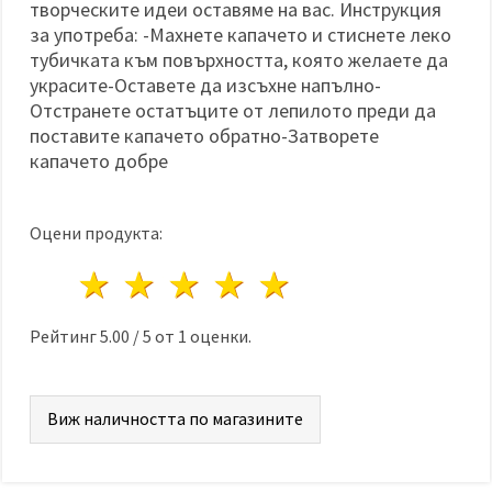
творческите идеи оставяме на вас. Инструкция
за употреба: -Махнете капачето и стиснете леко
тубичката към повърхността, която желаете да
украсите-Оставете да изсъхне напълно-
Отстранете остатъците от лепилото преди да
поставите капачето обратно-Затворете
капачето добре
Оцени продукта:
1 звезда
2 звезди
3 звезди
4 звезди
5 звезди
Рейтинг
5.00
/
5
от
1
оценки.
Виж наличността по магазините