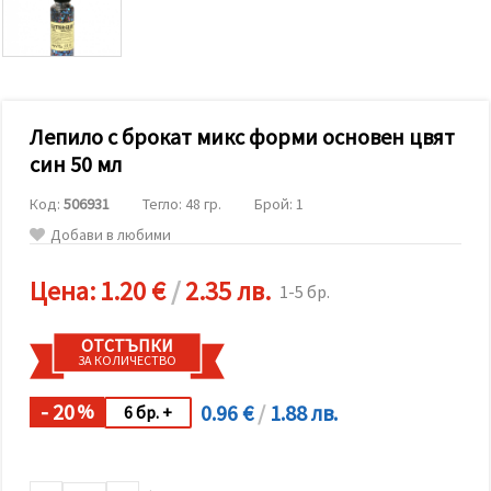
релевантно
съдържание
и реклами,
включително
с помощта
на наши
партньори
Лепило с брокат микс форми основен цвят
за анализ
и
син 50 мл
маркетинг.
Можеш да
Код:
506931
Тегло: 48 гр.
Брой: 1
се
съгласиш
Добави в любими
да
използваме
всички
Цена:
1.20 €
/
2.35 лв.
1-5 бр.
"бисквитки"
като
натиснеш
ОТСТЪПКИ
"Приеми
ЗА КОЛИЧЕСТВО
всички!"
или да
посочиш
- 20
0.96 €
/
1.88 лв.
%
6 бр. +
предпочитанията
си в
"Настройки",
като