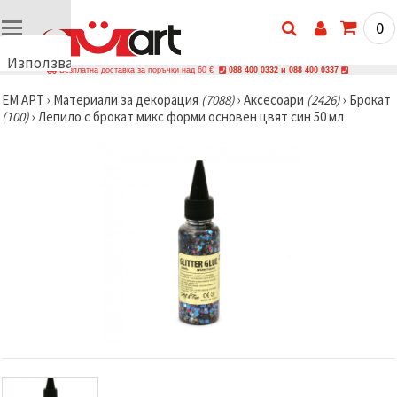
0
Използваме
Безплатна доставка за поръчки над 60 €
088 400 0332 и 088 400 0337
бисквитки
ЕМ АРТ
›
Материали за декорация
(7088)
›
Аксесоари
(2426)
›
Брокат
🍪
(100)
›
Лепило с брокат микс форми основен цвят син 50 мл
Използваме
бисквитки
и подобни
технологии,
за да
осигурим
правилната
работа на
сайта, да
подобрим
твоето
изживяване
и, с твое
съгласие,
да
анализираме
трафика и
да
показваме
по-