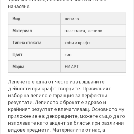
нанасяне.
Вид
лепило
Материал
пластмаса, лепило
Тип на стоката
хоби и крафт
Цвят
син
Марка
ЕМ АРТ
Лепенето е една от често извършваните
дейности при крафт творците. Правилният
избор на лепило е гаранция за перфектни
резултати. Лепилото с брокат е здраво и
крайният резултат е впечатляващ. Основното му
приложение е в декорациите, можете също да го
използвате като акцент за блясък при различни
видове предмети. Материалите от нас, а