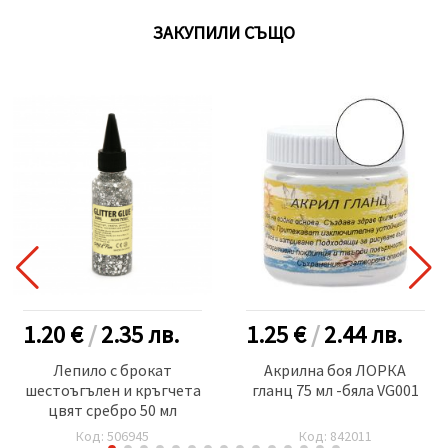
ЗАКУПИЛИ СЪЩО
1.20 €
/
2.35
лв.
1.25 €
/
2.44
лв.
Лепило с брокат
Акрилна боя ЛОРКА
шестоъгълен и кръгчета
гланц 75 мл -бяла VG001
цвят сребро 50 мл
Код: 506945
Код: 842011