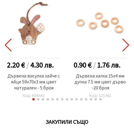
2.20 €
/
4.30
лв.
0.90 €
/
1.76
лв.
Дървена висулка зайче с
Дървена халка 15x4 мм
яйце 59x70x3 мм цвят
дупка 7.5 мм цвят дърво
натурален - 5 броя
-20 броя
Код: 804443
Код: 121401
ЗАКУПИЛИ СЪЩО