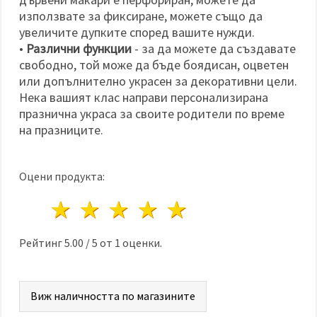
използвате за фиксиране, можете също да
увеличите дупките според вашите нужди.
•
Различни функции
- за да можете да създавате
свободно, той може да бъде боядисан, оцветен
или допълнително украсен за декоративни цели.
Нека вашият клас направи персонализирана
празнична украса за своите родители по време
на празниците.
Оцени продукта:
1 звезда
2 звезди
3 звезди
4 звезди
5 звезди
Рейтинг
5.00
/
5
от
1
оценки.
Виж наличността по магазините