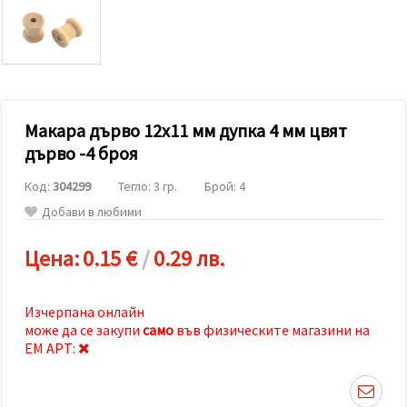
релевантно
съдържание
и реклами,
включително
с помощта
на наши
партньори
за анализ
и
Макара дърво 12x11 мм дупка 4 мм цвят
маркетинг.
дърво -4 броя
Можеш да
се
Код:
304299
Тегло: 3 гр.
Брой: 4
съгласиш
да
Добави в любими
използваме
всички
"бисквитки"
Цена:
0.15 €
/
0.29 лв.
като
натиснеш
"Приеми
всички!"
Изчерпана онлайн
или да
може да се закупи
само
във физическите магазини на
посочиш
ЕМ АРТ:
предпочитанията
си в
"Настройки",
като