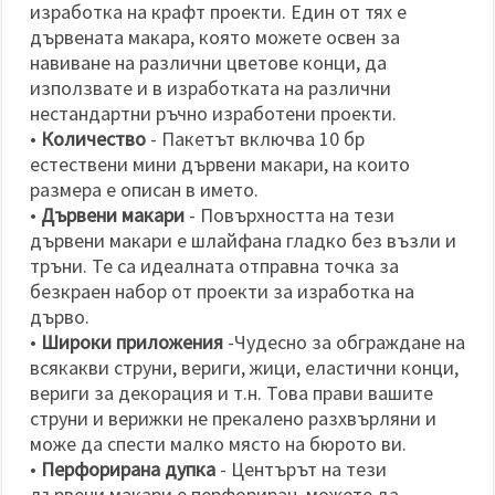
изработка на крафт проекти. Един от тях е
дървената макара, която можете освен за
навиване на различни цветове конци, да
използвате и в изработката на различни
нестандартни ръчно изработени проекти.
•
Количество
- Пакетът включва 10 бр
естествени мини дървени макари, на които
размера е описан в името.
•
Дървени макари
- Повърхността на тези
дървени макари е шлайфана гладко без възли и
тръни. Те са идеалната отправна точка за
безкраен набор от проекти за изработка на
дърво.
•
Широки приложения
-Чудесно за обграждане на
всякакви струни, вериги, жици, еластични конци,
вериги за декорация и т.н. Това прави вашите
струни и верижки не прекалено разхвърляни и
може да спести малко място на бюрото ви.
•
Перфорирана дупка
- Центърът на тези
дървени макари е перфориран, можете да