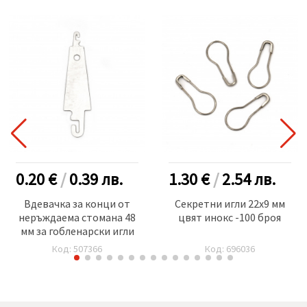
0.20 €
/
0.39
лв.
1.30 €
/
2.54
лв.
Вдевачка за конци от
Секретни игли 22x9 мм
неръждаема стомана 48
цвят инокс -100 броя
мм за гобленарски игли
Код: 507366
Код: 696036