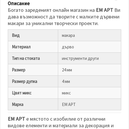
избереш
Описание
дадения
Богато зареденият онлайн магазин на
ЕМ АРТ
Ви
вид
"бисквитки"
дава възможност да творите с малките дървени
и кликнеш
макари за уникални творчески проекти.
бутона
"Запази"
Вид
макара
Приеми
Материал
дърво
всички
Тип на стоката
инструменти други
Настройки
на
Размер
24 мм
бисквитките
Размер дупка
4 мм
Цвят микс
микс
Марка
ЕМ АРТ
ЕМ АРТ
е мястото с изобилие от различни
видове елементи и материали за декорация и