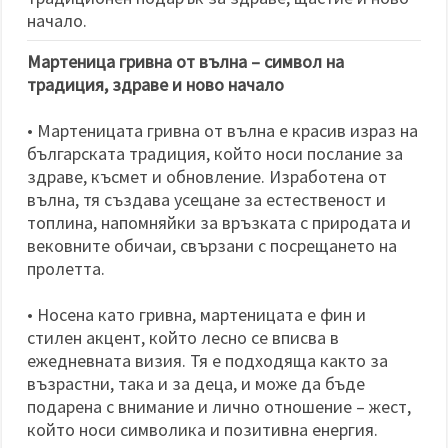
избереш
дадения
начало.
вид
"бисквитки"
Мартеница гривна от вълна – символ на
и кликнеш
бутона
традиция, здраве и ново начало
"Запази"
• Мартеницата гривна от вълна е красив израз на
Приеми
българската традиция, който носи послание за
всички
здраве, късмет и обновление. Изработена от
вълна, тя създава усещане за естественост и
Настройки
топлина, напомняйки за връзката с природата и
на
вековните обичаи, свързани с посрещането на
бисквитките
пролетта.
• Носена като гривна, мартеницата е фин и
стилен акцент, който лесно се вписва в
ежедневната визия. Тя е подходяща както за
възрастни, така и за деца, и може да бъде
подарена с внимание и лично отношение – жест,
който носи символика и позитивна енергия.