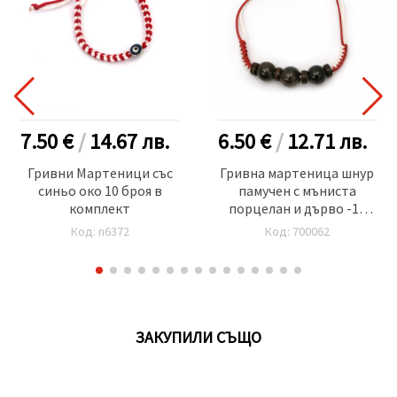
7.50 €
/
14.67
лв.
6.50 €
/
12.71
лв.
Гривни Мартеници със
Гривна мартеница шнур
синьо око 10 броя в
памучен с мъниста
комплект
порцелан и дърво -10
броя
Код: n6372
Код: 700062
ЗАКУПИЛИ СЪЩО