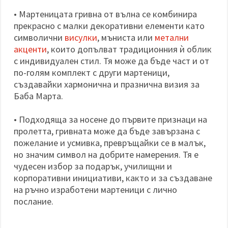
• Мартеницата гривна от вълна се комбинира
прекрасно с малки декоративни елементи като
символични
висулки
, мъниста или
метални
акценти
, които допълват традиционния ѝ облик
с индивидуален стил. Тя може да бъде част и от
по-голям комплект с други мартеници,
създавайки хармонична и празнична визия за
Баба Марта.
• Подходяща за носене до първите признаци на
пролетта, гривната може да бъде завързана с
пожелание и усмивка, превръщайки се в малък,
но значим символ на добрите намерения. Тя е
чудесен избор за подарък, училищни и
корпоративни инициативи, както и за създаване
на ръчно изработени мартеници с лично
послание.