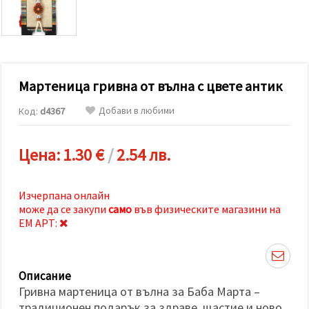
релевантно
съдържание
и реклами,
включително
с помощта
на наши
партньори
Мартеница гривна от вълна с цвете антик
за анализ
и
маркетинг.
Добави в любими
Код:
d4367
Можеш да
се
съгласиш
Цена:
1.30 €
/
2.54 лв.
да
използваме
всички
"бисквитки"
Изчерпана онлайн
като
може да се закупи
само
във физическите магазини на
натиснеш
"Приеми
ЕМ АРТ:
всички!"
или да
посочиш
предпочитанията
Описание
си в
"Настройки",
Гривна мартеница от вълна за Баба Марта –
като
традиционен подарък за здраве, щастие и ново