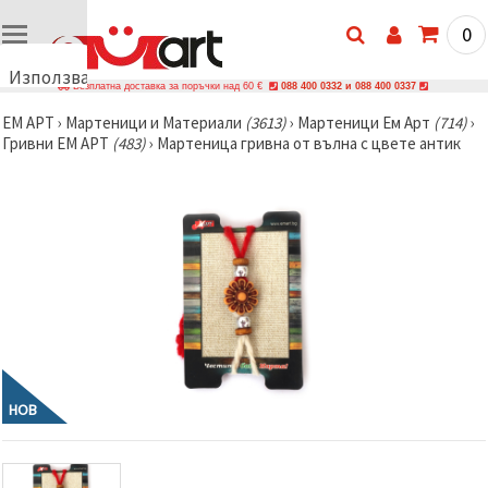
0
Използваме
Безплатна доставка за поръчки над 60 €
088 400 0332 и 088 400 0337
бисквитки
ЕМ АРТ
›
Мартеници и Материали
(3613)
›
Мартеници Ем Арт
(714)
›
🍪
Гривни ЕМ АРТ
(483)
›
Мартеница гривна от вълна с цвете антик
Използваме
бисквитки
и подобни
технологии,
за да
осигурим
правилната
работа на
сайта, да
подобрим
твоето
изживяване
и, с твое
съгласие,
да
НОВ
анализираме
трафика и
да
показваме
по-