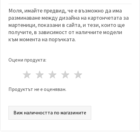
Моля, имайте предвид, че е възможно да има
разминаване между дизайна на картончетата за
мартеници, показани в сайта, и тези, които ще
получите, в зависимост от наличните модели
към момента на поръчката.
Оцени продукта:
1 звезда
2 звезди
3 звезди
4 звезди
5 звезди
Продуктът не е оценяван.
Виж наличността по магазините