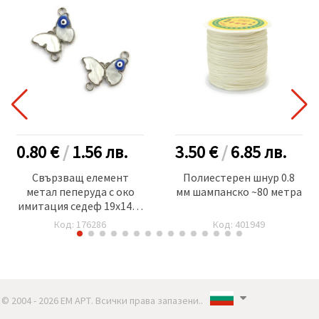
0.80 €
/
1.56
лв.
3.50 €
/
6.85
лв.
Свързващ елемент
Полиестерен шнур 0.8
метал пеперуда с око
мм шампанско ~80 метра
имитация седеф 19x14x3
мм дупка 1 мм цвят
Код: 176286
Код: 401949
сребро - 2 броя
© 2004 - 2026 ЕМ АРТ. Всички права запазени..