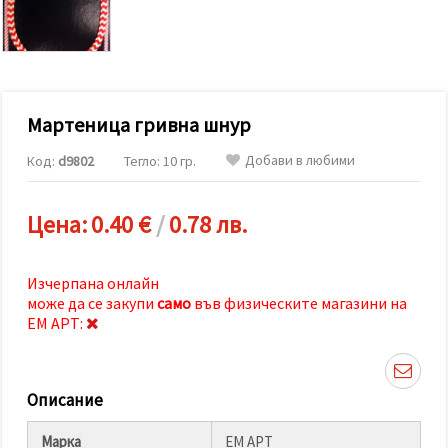
релевантно
съдържание
и реклами,
включително
с помощта
на наши
партньори
Мартеница гривна шнур
за анализ
и
маркетинг.
Добави в любими
Код:
d9802
Тегло: 10 гр.
Можеш да
се
съгласиш
Цена:
0.40 €
/
0.78 лв.
да
използваме
всички
"бисквитки"
Изчерпана онлайн
като
може да се закупи
само
във физическите магазини на
натиснеш
"Приеми
ЕМ АРТ:
всички!"
или да
посочиш
предпочитанията
Описание
си в
"Настройки",
като
Марка
ЕМ АРТ