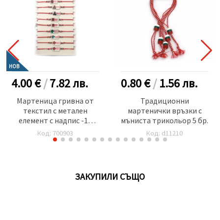
НОВ
4.00 €
/
7.82
лв.
0.80 €
/
1.56
лв.
Мартеница гривна от
Традиционни
текстил с метален
мартенички връзки с
елемент с надпис -12
мъниста трикольор 5 бр.
броя
Код: 700903
Код: d11210
ЗАКУПИЛИ СЪЩО