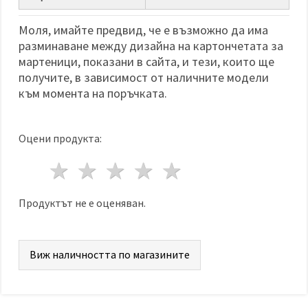
избереш
дадения
вид
Моля, имайте предвид, че е възможно да има
"бисквитки"
разминаване между дизайна на картончетата за
и кликнеш
бутона
мартеници, показани в сайта, и тези, които ще
"Запази"
получите, в зависимост от наличните модели
към момента на поръчката.
Приеми
всички
Оцени продукта:
Настройки
на
1 звезда
2 звезди
3 звезди
4 звезди
5 звезди
бисквитките
Продуктът не е оценяван.
Виж наличността по магазините