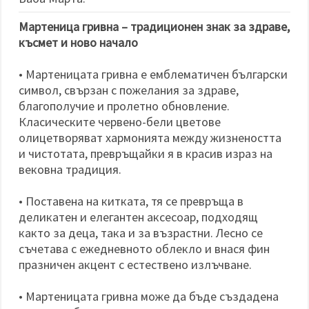
избереш
дадения
вид
Мартеница гривна – традиционен знак за здраве,
"бисквитки"
късмет и ново начало
и кликнеш
бутона
"Запази"
• Мартеницата гривна е емблематичен български
символ, свързан с пожелания за здраве,
Приеми
благополучие и пролетно обновление.
всички
Класическите червено-бели цветове
олицетворяват хармонията между жизнеността
Настройки
и чистотата, превръщайки я в красив израз на
на
вековна традиция.
бисквитките
• Поставена на китката, тя се превръща в
деликатен и елегантен аксесоар, подходящ
както за деца, така и за възрастни. Лесно се
съчетава с ежедневното облекло и внася фин
празничен акцент с естествено излъчване.
• Мартеницата гривна може да бъде създадена