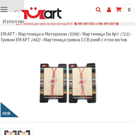
0
Използваме
Безплатна доставка за поръчки над 60 €
088 400 0332 и 088 400 0337
бисквитки
ЕМ АРТ
›
Мартеници и Материали
(3596)
›
Мартеници Ем Арт
(713)
›
🍪
Гривни ЕМ АРТ
(482)
›
Мартеница гривна ССВ ромб с етно мотив
Използваме
бисквитки
и подобни
технологии,
за да
осигурим
правилната
работа на
сайта, да
подобрим
твоето
изживяване
и, с твое
съгласие,
да
НОВ
анализираме
трафика и
да
показваме
по-