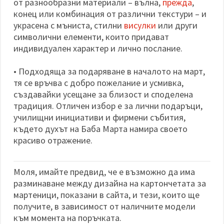
от разнообразни материали – вълна,
прежда
,
конец или комбинация от различни текстури – и
украсена с мъниста, стилни
висулки
или други
символични елементи, които придават
индивидуален характер и лично послание.
• Подходяща за подаряване в началото на март,
тя се връчва с добро пожелание и усмивка,
създавайки усещане за близост и споделена
традиция. Отличен избор е за лични подаръци,
училищни инициативи и фирмени събития,
където духът на Баба Марта намира своето
красиво отражение.
Моля, имайте предвид, че е възможно да има
разминаване между дизайна на картончетата за
мартеници, показани в сайта, и тези, които ще
получите, в зависимост от наличните модели
към момента на поръчката.