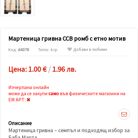
релевантно
съдържание
и реклами,
включително
с помощта
на наши
партньори
Мартеница гривна ССВ ромб с етно мотив
за анализ
и
маркетинг.
Добави в любими
Код:
d4376
Тегло: 4 гр.
Можеш да
се
съгласиш
Цена:
1.00 €
/
1.96 лв.
да
използваме
всички
"бисквитки"
Изчерпана онлайн
като
може да се закупи
само
във физическите магазини на
натиснеш
"Приеми
ЕМ АРТ:
всички!"
или да
посочиш
предпочитанията
Описание
си в
"Настройки",
Мартеница гривна – семпъл и подходящ избор за
като
Баба Марта.