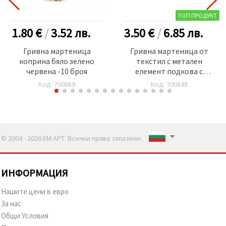
ТОП ПРОДУКТ
1.80 €
/
3.52
лв.
3.50 €
/
6.85
лв.
Гривна мартеница
Гривна мартеница от
коприна бяло зелено
текстил с метален
червена -10 броя
елемент подкова с
кристали и детелина -12
Код: 700689
Код: 700848
броя
© 2004 - 2026 ЕМ АРТ. Всички права запазени..
ИНФОРМАЦИЯ
Нашите цени в евро
За нас
Общи Условия