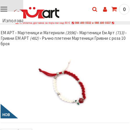
0
Използваме
Безплатна доставка за поръчки над 60 €
088 400 0332 и 088 400 0337
бисквитки
ЕМ АРТ
›
Мартеници и Материали
(3596)
›
Мартеници Ем Арт
(713)
›
🍪
Гривни ЕМ АРТ
(482)
›
Ръчно плетени Мартеници Гривни с роза 10
Използваме
броя
бисквитки
и подобни
технологии,
за да
осигурим
правилната
работа на
сайта, да
подобрим
твоето
изживяване
и, с твое
съгласие,
да
анализираме
трафика и
НОВ
да
показваме
по-