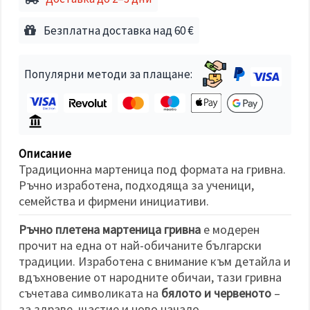
избереш
дадения
вид
Безплатна доставка над 60 €
"бисквитки"
и кликнеш
бутона
"Запази"
Популярни методи за плащане:
Приеми
всички
Настройки
Описание
на
Традиционна мартеница под формата на гривна.
бисквитките
Ръчно изработена, подходяща за ученици,
семейства и фирмени инициативи.
Ръчно плетена мартеница гривна
е модерен
прочит на една от най-обичаните български
традиции. Изработена с внимание към детайла и
вдъхновение от народните обичаи, тази гривна
съчетава символиката на
бялото и червеното
–
за здраве, щастие и ново начало.