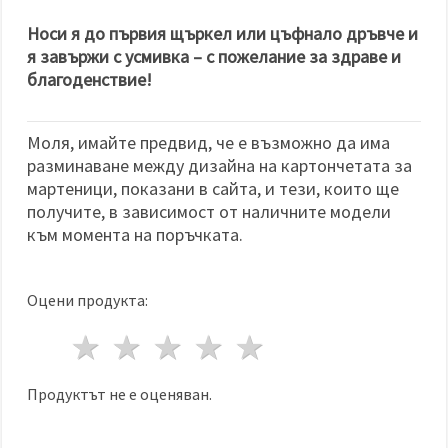
Носи я до първия щъркел или цъфнало дръвче и
я завържи с усмивка – с пожелание за здраве и
благоденствие!
Моля, имайте предвид, че е възможно да има
разминаване между дизайна на картончетата за
мартеници, показани в сайта, и тези, които ще
получите, в зависимост от наличните модели
към момента на поръчката.
Оцени продукта:
1 звезда
2 звезди
3 звезди
4 звезди
5 звезди
Продуктът не е оценяван.