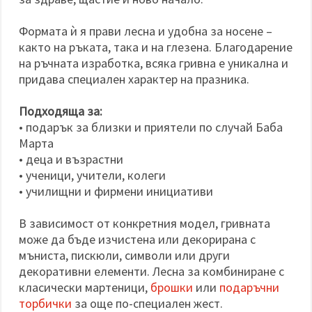
Формата ѝ я прави лесна и удобна за носене –
както на ръката, така и на глезена. Благодарение
на ръчната изработка, всяка гривна е уникална и
придава специален характер на празника.
Подходяща за:
• подарък за близки и приятели по случай Баба
Марта
• деца и възрастни
• ученици, учители, колеги
• училищни и фирмени инициативи
В зависимост от конкретния модел, гривната
може да бъде изчистена или декорирана с
мъниста, пискюли, символи или други
декоративни елементи. Лесна за комбиниране с
класически мартеници,
брошки
или
подаръчни
торбички
за още по-специален жест.