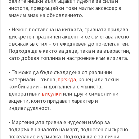
белите нишки въплъщават идеята за сила и
чистота, превръщайки този малък аксесоар в
значим знак на обновлението.
• Нежно поставена на китката, гривната придава
дискретен празничен акцент и се съчетава лесно
с всякакъв стил – от ежедневен до по-елегантен.
Подходяща е както за деца, така и за възрастни,
като добавя топлина и настроение към визията.
• Тя може да бъде създадена от различни
материали – вълна,
прежда
, конец или техни
комбинации – и допълнена с мъниста,
декоративни
висулки
или други символични
акценти, които придават характер и
индивидуалност.
• Мартеницата гривна е чудесен избор за
подарък в началото на март, поднесен с искрено
пожелание и усмивка. Подходяща е за лични