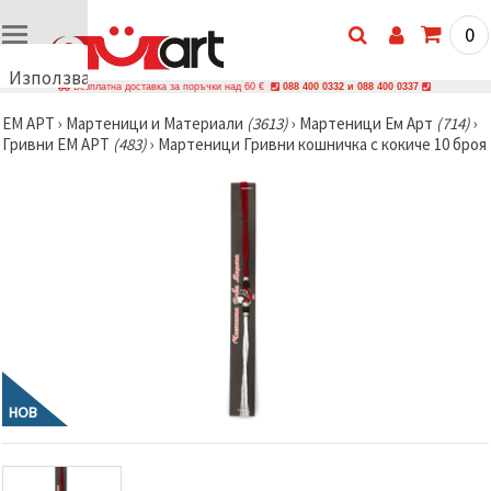
0
Използваме
Безплатна доставка за поръчки над 60 €
088 400 0332 и 088 400 0337
бисквитки
ЕМ АРТ
›
Мартеници и Материали
(3613)
›
Мартеници Ем Арт
(714)
›
🍪
Гривни ЕМ АРТ
(483)
›
Мартеници Гривни кошничка с кокиче 10 броя
Използваме
бисквитки
и подобни
технологии,
за да
осигурим
правилната
работа на
сайта, да
подобрим
твоето
изживяване
и, с твое
съгласие,
да
НОВ
анализираме
трафика и
да
показваме
по-