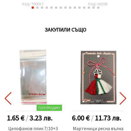
Код: 700017
Код: n6396
ЗАКУПИЛИ СЪЩО
ТОП ПРОДУКТ
1.65 €
/
3.23
лв.
6.00 €
/
11.73
лв.
Целофанов плик 7/10+3
Мартеници ресна вълна