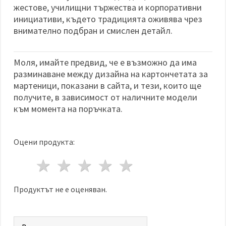
жестове, училищни тържества и корпоративни
инициативи, където традицията оживява чрез
внимателно подбран и смислен детайл.
Моля, имайте предвид, че е възможно да има
разминаване между дизайна на картончетата за
мартеници, показани в сайта, и тези, които ще
получите, в зависимост от наличните модели
към момента на поръчката.
Оцени продукта:
1 звезда
2 звезди
3 звезди
4 звезди
5 звезди
Продуктът не е оценяван.