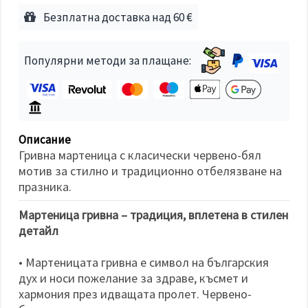
избереш
дадения
Безплатна доставка над 60 €
вид
"бисквитки"
и кликнеш
бутона
Популярни методи за плащане:
"Запази"
Приеми
всички
Описание
Настройки
Гривна мартеница с класически червено-бял
на
мотив за стилно и традиционно отбелязване на
бисквитките
празника.
Мартеница гривна – традиция, вплетена в стилен
детайл
• Мартеницата гривна е символ на българския
дух и носи пожелание за здраве, късмет и
хармония през идващата пролет. Червено-