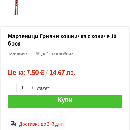
релевантно
съдържание
и реклами,
включително
с помощта
на наши
партньори
Мартеници Гривни кошничка с кокиче 10
за анализ
и
броя
маркетинг.
Можеш да
Добави в любими
Код:
n6492
се
съгласиш
да
използваме
Цена:
7.50 €
/
14.67 лв.
всички
"бисквитки"
като
пакет
натиснеш
"Приеми
Купи
всички!"
или да
посочиш
предпочитанията
си в
"Настройки",
Доставка до 2–3 дни
като