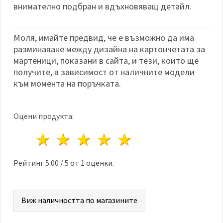
внимателно подбран и вдъхновяващ детайл.
Моля, имайте предвид, че е възможно да има
разминаване между дизайна на картончетата за
мартеници, показани в сайта, и тези, които ще
получите, в зависимост от наличните модели
към момента на поръчката.
Оцени продукта:
1 звезда
2 звезди
3 звезди
4 звезди
5 звезди
Рейтинг
5.00
/
5
от
1
оценки.
Виж наличността по магазините