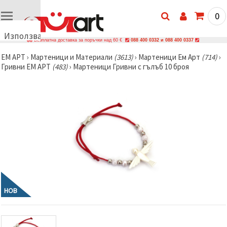
0
Използваме
Безплатна доставка за поръчки над 60 €
088 400 0332 и 088 400 0337
бисквитки
ЕМ АРТ
›
Мартеници и Материали
(3613)
›
Мартеници Ем Арт
(714)
›
🍪
Гривни ЕМ АРТ
(483)
›
Мартеници Гривни с гълъб 10 броя
Използваме
бисквитки
и подобни
технологии,
за да
осигурим
правилната
работа на
сайта, да
подобрим
твоето
изживяване
и, с твое
съгласие,
да
НОВ
анализираме
трафика и
да
показваме
по-