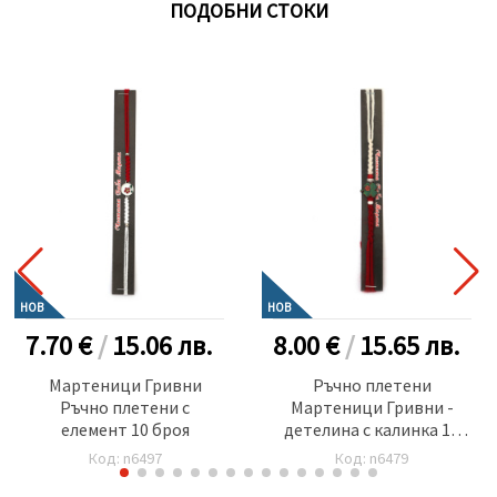
ПОДОБНИ СТОКИ
НОВ
НОВ
7.70 €
/
15.06
лв.
8.00 €
/
15.65
лв.
Мартеници Гривни
Ръчно плетени
Ръчно плетени с
Мартеници Гривни -
елемент 10 броя
детелина с калинка 10
броя
Код: n6497
Код: n6479