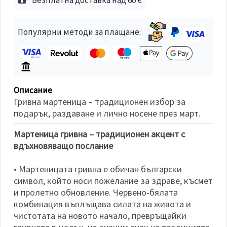
избереш
дадения
вид
"бисквитки"
Популярни методи за плащане:
и кликнеш
бутона
"Запази"
Приеми
всички
Описание
Гривна мартеница – традиционен избор за
Настройки
подарък, раздаване и лично носене през март.
на
бисквитките
Мартеница гривна – традиционен акцент с
вдъхновяващо послание
• Мартеницата гривна е обичан български
символ, който носи пожелание за здраве, късмет
и пролетно обновление. Червено-бялата
комбинация въплъщава силата на живота и
чистотата на новото начало, превръщайки