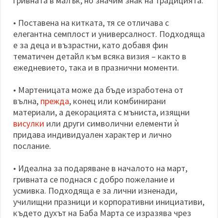
гривната в малък, но значим знак на традицията.
• Поставена на китката, тя се отличава с
елегантна семплост и универсалност. Подходяща
е за деца и възрастни, като добавя фин
тематичен детайл към всяка визия – както в
ежедневието, така и в празнични моменти.
• Мартеницата може да бъде изработена от
вълна,
прежда
, конец или комбинирани
материали, а декорацията с мъниста, изящни
висулки
или други символични елементи ѝ
придава индивидуален характер и лично
послание.
• Идеална за подаряване в началото на март,
гривната се поднася с добро пожелание и
усмивка. Подходяща е за лични изненади,
училищни празници и корпоративни инициативи,
където духът на Баба Марта се изразява чрез