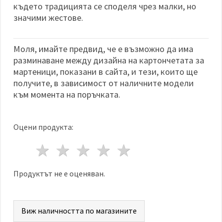
където традицията се споделя чрез малки, но
значими жестове.
Моля, имайте предвид, че е възможно да има
разминаване между дизайна на картончетата за
мартеници, показани в сайта, и тези, които ще
получите, в зависимост от наличните модели
към момента на поръчката.
Оцени продукта:
1 звезда
2 звезди
3 звезди
4 звезди
5 звезди
Продуктът не е оценяван.
Виж наличността по магазините