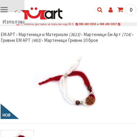
0
Използваме
Безплатна доставка за поръчки над 60 €
088 400 0332 и 088 400 0337
бисквитки
ЕМ АРТ
›
Мартеници и Материали
(3613)
›
Мартеници Ем Арт
(714)
›
🍪
Гривни ЕМ АРТ
(483)
›
Мартеници Гривни 10 броя
Използваме
бисквитки
и подобни
технологии,
за да
осигурим
правилната
работа на
сайта, да
подобрим
твоето
изживяване
и, с твое
съгласие,
да
НОВ
анализираме
трафика и
да
показваме
по-