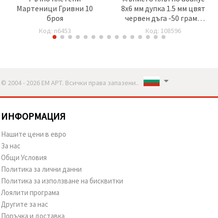
Мартеници Гривни 10
8x6 мм дупка 1.5 мм цвят
броя
червен дъга -50 грама
~260 броя
Код: n6453
Код: 108596
© 2004 - 2026 ЕМ АРТ. Всички права запазени..
ИНФОРМАЦИЯ
Нашите цени в евро
За нас
Общи Условия
Политика за лични данни
Политика за използване на бисквитки
Лоялити програма
Другите за нас
Поръчка и доставка