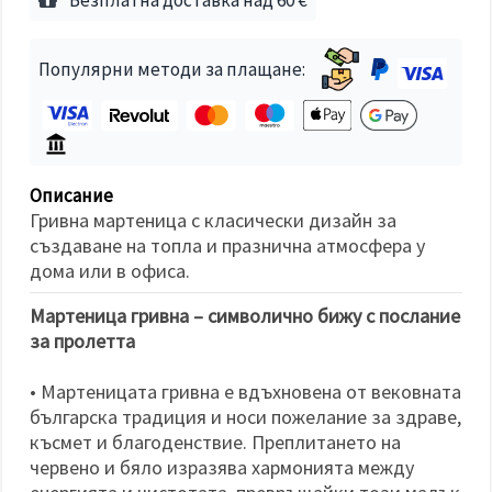
избереш
дадения
вид
"бисквитки"
Популярни методи за плащане:
и кликнеш
бутона
"Запази"
Приеми
всички
Описание
Гривна мартеница с класически дизайн за
Настройки
създаване на топла и празнична атмосфера у
на
дома или в офиса.
бисквитките
Мартеница гривна – символично бижу с послание
за пролетта
• Мартеницата гривна е вдъхновена от вековната
българска традиция и носи пожелание за здраве,
късмет и благоденствие. Преплитането на
червено и бяло изразява хармонията между