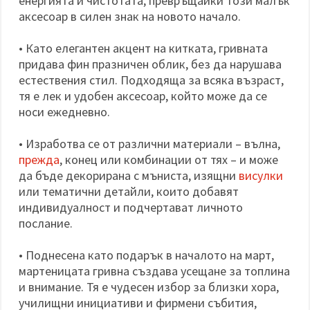
енергията и чистотата, превръщайки този малък
аксесоар в силен знак на новото начало.
• Като елегантен акцент на китката, гривната
придава фин празничен облик, без да нарушава
естествения стил. Подходяща за всяка възраст,
тя е лек и удобен аксесоар, който може да се
носи ежедневно.
• Изработва се от различни материали – вълна,
прежда
, конец или комбинации от тях – и може
да бъде декорирана с мъниста, изящни
висулки
или тематични детайли, които добавят
индивидуалност и подчертават личното
послание.
• Поднесена като подарък в началото на март,
мартеницата гривна създава усещане за топлина
и внимание. Тя е чудесен избор за близки хора,
училищни инициативи и фирмени събития,