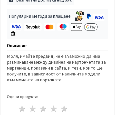
избереш
дадения
вид
"бисквитки"
Популярни методи за плащане:
и кликнеш
бутона
"Запази"
Приеми
всички
Описание
Настройки
Моля, имайте предвид, че е възможно да има
на
разминаване между дизайна на картончетата за
бисквитките
мартеници, показани в сайта, и тези, които ще
получите, в зависимост от наличните модели
към момента на поръчката.
Оцени продукта:
1 звезда
2 звезди
3 звезди
4 звезди
5 звезди