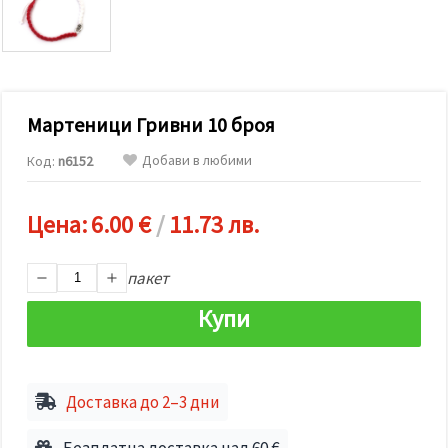
релевантно
съдържание
и реклами,
включително
с помощта
на наши
партньори
Мартеници Гривни 10 броя
за анализ
и
маркетинг.
Добави в любими
Код:
n6152
Можеш да
се
съгласиш
Цена:
6.00 €
/
11.73 лв.
да
използваме
всички
"бисквитки"
пакет
като
натиснеш
Купи
"Приеми
всички!"
или да
посочиш
предпочитанията
Доставка до 2–3 дни
си в
"Настройки",
като
Безплатна доставка над 60 €