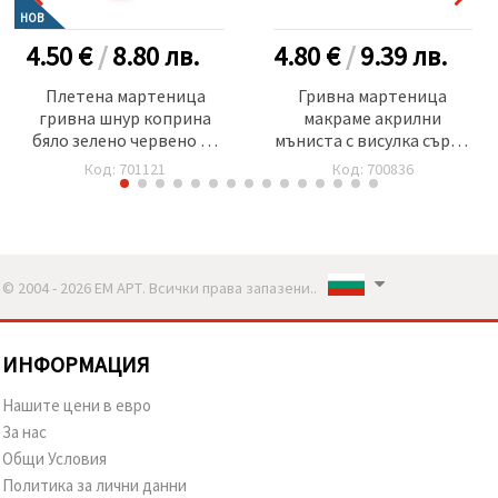
НОВ
4.50 €
/
8.80
лв.
4.80 €
/
9.39
лв.
Плетена мартеница
Гривна мартеница
гривна шнур коприна
макраме акрилни
бяло зелено червено 16
мъниста с висулка сърце
см -10 броя
-12 броя
Код: 701121
Код: 700836
© 2004 - 2026 ЕМ АРТ. Всички права запазени..
ИНФОРМАЦИЯ
Нашите цени в евро
За нас
Общи Условия
Политика за лични данни