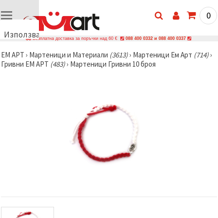
0
Използваме
Безплатна доставка за поръчки над 60 €
088 400 0332 и 088 400 0337
бисквитки
ЕМ АРТ
›
Мартеници и Материали
(3613)
›
Мартеници Ем Арт
(714)
›
🍪
Гривни ЕМ АРТ
(483)
›
Мартеници Гривни 10 броя
Използваме
бисквитки
и подобни
технологии,
за да
осигурим
правилната
работа на
сайта, да
подобрим
твоето
изживяване
и, с твое
съгласие,
да
анализираме
трафика и
да
показваме
по-