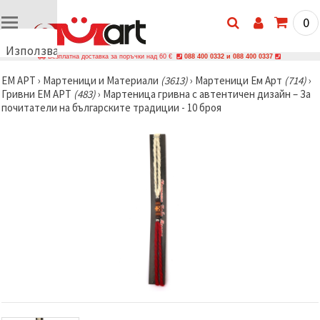
0
Използваме
Безплатна доставка за поръчки над 60 €
088 400 0332 и 088 400 0337
бисквитки
ЕМ АРТ
›
Мартеници и Материали
(3613)
›
Мартеници Ем Арт
(714)
›
🍪
Гривни ЕМ АРТ
(483)
›
Мартеница гривна с автентичен дизайн – За
Използваме
почитатели на българските традиции - 10 броя
бисквитки
и подобни
технологии,
за да
осигурим
правилната
работа на
сайта, да
подобрим
твоето
изживяване
и, с твое
съгласие,
да
анализираме
трафика и
да
показваме
по-