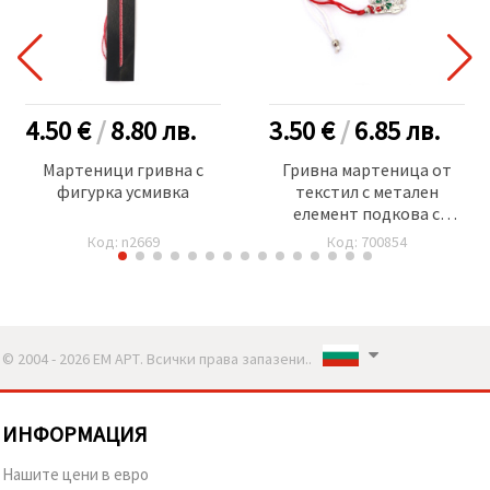
4.50 €
/
8.80
лв.
3.50 €
/
6.85
лв.
Мартеници гривна с
Гривна мартеница от
фигурка усмивка
текстил с метален
елемент подкова с
кристали
Код: n2669
Код: 700854
детелина,кокиче и
калинка -12 броя
© 2004 - 2026 ЕМ АРТ. Всички права запазени..
ИНФОРМАЦИЯ
Нашите цени в евро