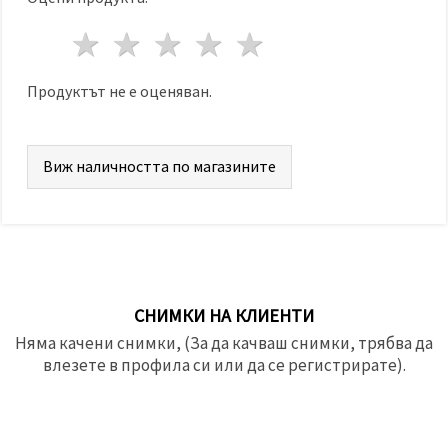
1 звезда
2 звезди
3 звезди
4 звезди
5 звезди
Продуктът не е оценяван.
Виж наличността по магазините
СНИМКИ НА КЛИЕНТИ
Няма качени снимки, (За да качваш снимки, трябва да
влезете в профила си или да се регистрирате).