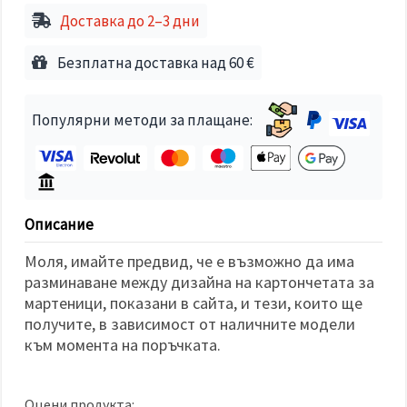
избереш
дадения
Доставка до 2–3 дни
вид
"бисквитки"
и кликнеш
Безплатна доставка над 60 €
бутона
"Запази"
Популярни методи за плащане:
Приеми
всички
Настройки
на
Описание
бисквитките
Моля, имайте предвид, че е възможно да има
разминаване между дизайна на картончетата за
мартеници, показани в сайта, и тези, които ще
получите, в зависимост от наличните модели
към момента на поръчката.
Оцени продукта: