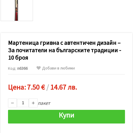
релевантно
съдържание
и реклами,
включително
с помощта
на наши
партньори
за анализ
и
Мартеница гривна с автентичен дизайн –
маркетинг.
За почитатели на българските традиции -
Можеш да
10 броя
се
съгласиш
да
Добави в любими
Код:
n6366
използваме
всички
"бисквитки"
Цена:
7.50 €
/
14.67 лв.
като
натиснеш
"Приеми
всички!"
пакет
или да
посочиш
Купи
предпочитанията
си в
"Настройки",
като