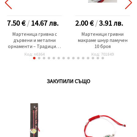
7.50 €
/
14.67
лв.
2.00 €
/
3.91
лв.
Мартеница гривна с
Мартеници гривни
дървени и метални
макраме шнур памучен
орнаменти – Традиция с
10 броя
модерен стил -10 броя
Код: n6364
Код: 701849
ЗАКУПИЛИ СЪЩО