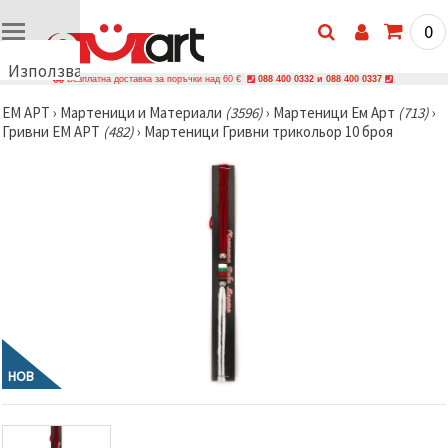
0
Използваме
Безплатна доставка за поръчки над 60 €
088 400 0332 и 088 400 0337
бисквитки
ЕМ АРТ
›
Мартеници и Материали
(3596)
›
Мартеници Ем Арт
(713)
›
🍪
Гривни ЕМ АРТ
(482)
›
Мартеници Гривни трикольор 10 броя
Използваме
бисквитки
и подобни
технологии,
за да
осигурим
правилната
работа на
сайта, да
подобрим
твоето
изживяване
и, с твое
съгласие,
да
НОВ
анализираме
трафика и
да
показваме
по-