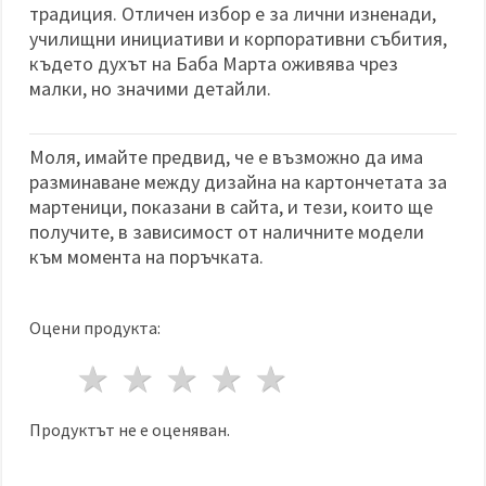
традиция. Отличен избор е за лични изненади,
училищни инициативи и корпоративни събития,
където духът на Баба Марта оживява чрез
малки, но значими детайли.
Моля, имайте предвид, че е възможно да има
разминаване между дизайна на картончетата за
мартеници, показани в сайта, и тези, които ще
получите, в зависимост от наличните модели
към момента на поръчката.
Оцени продукта:
1 звезда
2 звезди
3 звезди
4 звезди
5 звезди
Продуктът не е оценяван.