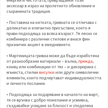
енергия и чистотата, превръщайки този
аксесоар в израз на пролетното обновление и
съхранената традиция.
• Поставена на китката, гривната се отличава с
деликатно и елегантно присъствие, което я
прави подходяща за всяка възраст. Тя лесно се
комбинира с различни стилове и внася фин
празничен акцент в ежедневието.
• Мартеницата гривна може да бъде изработена
от разнообразни материали – вълна,
прежда
,
конец или комбинации от тях – и декорирана с
мъниста, стилни
висулки
или други символични
елементи, които подчертават индивидуалността
и личното послание.
• Подходяща за подаряване в началото на март,
тя се връчва с добро пожелание и усмивка,
създавайки усещане за близост и споделена