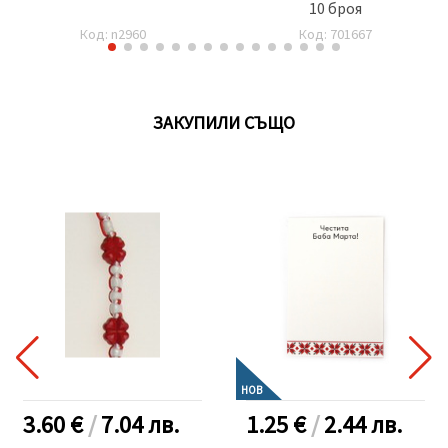
10 броя
Код: n2960
Код: 701667
ЗАКУПИЛИ СЪЩО
НОВ
3.60 €
/
7.04
лв.
1.25 €
/
2.44
лв.