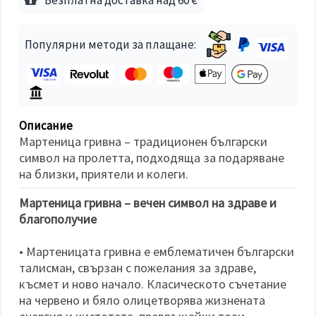
избереш
дадения
вид
"бисквитки"
Популярни методи за плащане:
и кликнеш
бутона
"Запази"
Приеми
всички
Описание
Мартеница гривна – традиционен български
Настройки
символ на пролетта, подходяща за подаряване
на
на близки, приятели и колеги.
бисквитките
Мартеница гривна – вечен символ на здраве и
благополучие
• Мартеницата гривна е емблематичен български
талисман, свързан с пожелания за здраве,
късмет и ново начало. Класическото съчетание
на червено и бяло олицетворява жизнената