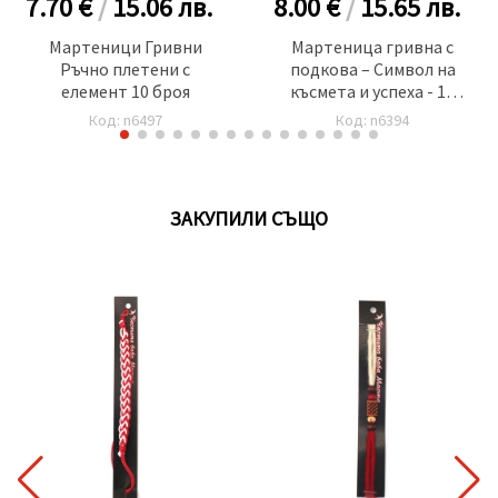
7.70 €
/
15.06
лв.
8.00 €
/
15.65
лв.
Мартеници Гривни
Мартеница гривна с
Ръчно плетени с
подкова – Символ на
елемент 10 броя
късмета и успеха - 10
броя
Код: n6497
Код: n6394
ЗАКУПИЛИ СЪЩО