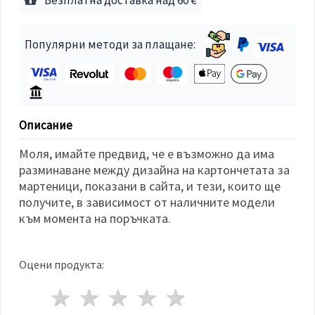
избереш
дадения
вид
"бисквитки"
Популярни методи за плащане:
и кликнеш
бутона
"Запази"
Приеми
всички
Описание
Настройки
Моля, имайте предвид, че е възможно да има
на
разминаване между дизайна на картончетата за
бисквитките
мартеници, показани в сайта, и тези, които ще
получите, в зависимост от наличните модели
към момента на поръчката.
Оцени продукта:
1 звезда
2 звезди
3 звезди
4 звезди
5 звезди