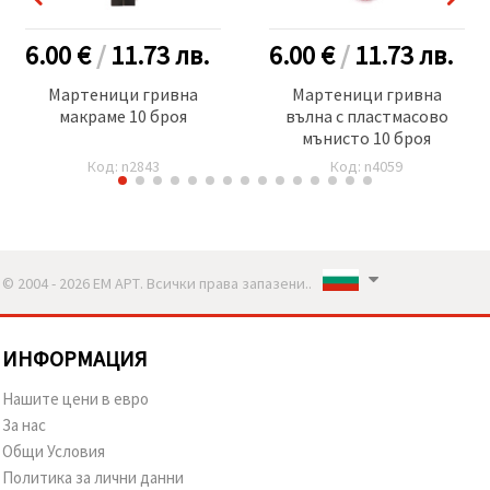
6.00 €
/
11.73
лв.
6.00 €
/
11.73
лв.
Мартеници гривна
Мартеници гривна
макраме 10 броя
вълна с пластмасово
мънисто 10 броя
Код: n2843
Код: n4059
© 2004 - 2026 ЕМ АРТ. Всички права запазени..
ИНФОРМАЦИЯ
Нашите цени в евро
За нас
Общи Условия
Политика за лични данни