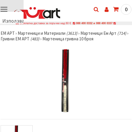
0
Използваме
Безплатна доставка за поръчки над 60 €
088 400 0332 и 088 400 0337
бисквитки
ЕМ АРТ
›
Мартеници и Материали
(3613)
›
Мартеници Ем Арт
(714)
›
🍪
Гривни ЕМ АРТ
(483)
›
Мартеница гривна 10 броя
Използваме
бисквитки
и подобни
технологии,
за да
осигурим
правилната
работа на
сайта, да
подобрим
твоето
изживяване
и, с твое
съгласие,
да
анализираме
трафика и
да
показваме
по-