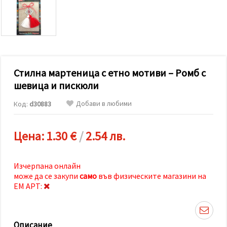
релевантно
съдържание
и реклами,
включително
с помощта
на наши
партньори
за анализ
и
Стилна мартеница с етно мотиви – Ромб с
маркетинг.
шевица и пискюли
Можеш да
се
Добави в любими
Код:
d30883
съгласиш
да
използваме
всички
Цена:
1.30 €
/
2.54 лв.
"бисквитки"
като
натиснеш
"Приеми
Изчерпана онлайн
всички!"
може да се закупи
само
във физическите магазини на
или да
ЕМ АРТ:
посочиш
предпочитанията
си в
"Настройки",
като
Описание