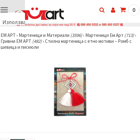
0
Използваме
Безплатна доставка за поръчки над 60 €
088 400 0332 и 088 400 0337
бисквитки
ЕМ АРТ
›
Мартеници и Материали
(3596)
›
Мартеници Ем Арт
(713)
›
🍪
Гривни ЕМ АРТ
(482)
›
Стилна мартеница с етно мотиви – Ромб с
Използваме
шевица и пискюли
бисквитки
и подобни
технологии,
за да
осигурим
правилната
работа на
сайта, да
подобрим
твоето
изживяване
и, с твое
съгласие,
да
анализираме
трафика и
да
показваме
по-