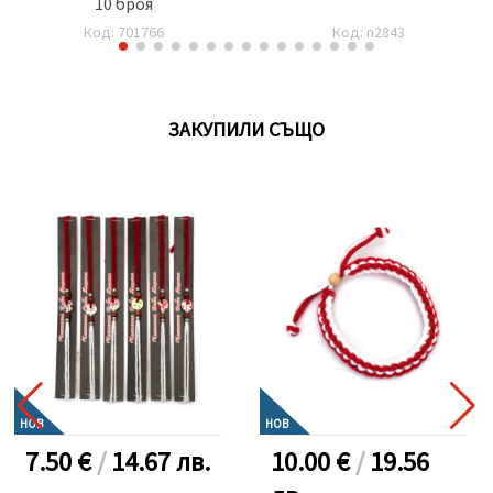
10 броя
Код: 701766
Код: n2843
ЗАКУПИЛИ СЪЩО
НОВ
НОВ
7.50 €
/
14.67
лв.
10.00 €
/
19.56