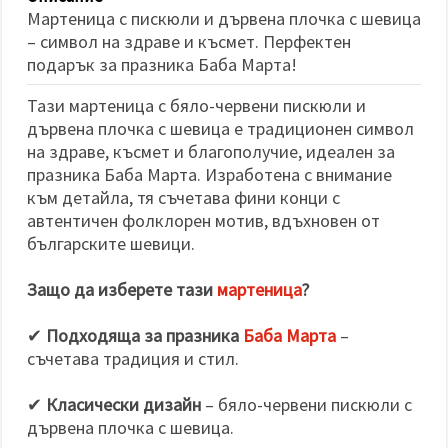
избереш
Мартеница с пискюли и дървена плочка с шевица
дадения
вид
– символ на здраве и късмет. Перфектен
"бисквитки"
подарък за празника Баба Марта!
и кликнеш
бутона
"Запази"
Тази мартеница с бяло-червени пискюли и
дървена плочка с шевица е традиционен символ
Приеми
на здраве, късмет и благополучие, идеален за
празника Баба Марта. Изработена с внимание
всички
към детайла, тя съчетава фини конци с
Настройки
автентичен фолклорен мотив, вдъхновен от
на
българските шевици.
бисквитките
Защо да изберете тази
мартеница
?
✔
Подходяща за празника
Баба Марта
–
съчетава традиция и стил.
✔
Класически дизайн
– бяло-червени пискюли с
дървена плочка с шевица.