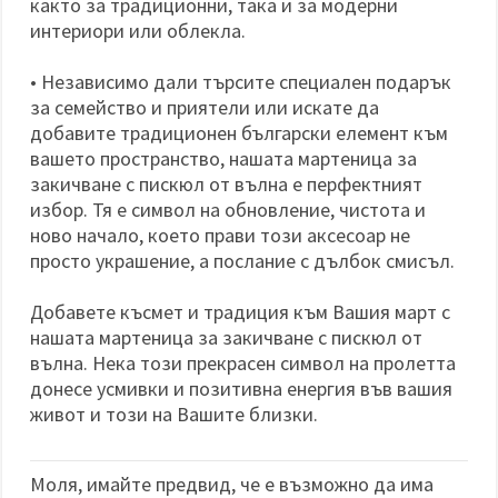
както за традиционни, така и за модерни
интериори или облекла.
• Независимо дали търсите специален подарък
за семейство и приятели или искате да
добавите традиционен български елемент към
вашето пространство, нашата мартеница за
закичване с пискюл от вълна е перфектният
избор. Тя е символ на обновление, чистота и
ново начало, което прави този аксесоар не
просто украшение, а послание с дълбок смисъл.
Добавете късмет и традиция към Вашия март с
нашата мартеница за закичване с пискюл от
вълна. Нека този прекрасен символ на пролетта
донесе усмивки и позитивна енергия във вашия
живот и този на Вашите близки.
Моля, имайте предвид, че е възможно да има