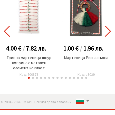
4.00 €
/
7.82
лв.
1.00 €
/
1.96
лв.
Гривна мартеница шнур
Мартеница Ресна вълна
коприна с метален
елемент кокиче с
кристали и калинка -12
Код: 700873
Код: d3029
броя
© 2004 - 2026 ЕМ АРТ. Всички права запазени..