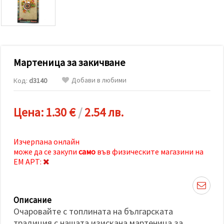
релевантно
съдържание
и реклами,
включително
с помощта
на наши
партньори
Мартеница за закичване
за анализ
и
маркетинг.
Добави в любими
Код:
d3140
Можеш да
се
съгласиш
Цена:
1.30 €
/
2.54 лв.
да
използваме
всички
"бисквитки"
Изчерпана онлайн
като
може да се закупи
само
във физическите магазини на
натиснеш
"Приеми
ЕМ АРТ:
всички!"
или да
посочиш
предпочитанията
Описание
си в
"Настройки",
Очаровайте с топлината на българската
като
традиция с нашата изискана мартеница за