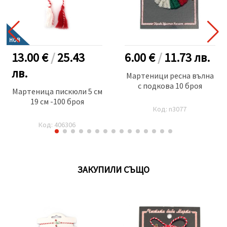
НОВ
13.00 €
/
25.43
6.00 €
/
11.73
лв.
лв.
Мартеници ресна вълна
с подкова 10 броя
Мартеница пискюли 5 см
19 см -100 броя
Код: n3077
Код: 406306
ЗАКУПИЛИ СЪЩО