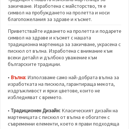
избереш
дадения
закичване. Изработена с майсторство, тя е
вид
символ на пробуждането на пролетта и носи
"бисквитки"
благопожелания за здраве и късмет.
и кликнеш
бутона
"Запази"
Приветствайте идването на пролетта и подарете
символ на здраве и късмет с нашата
Приеми
традиционна мартеница за закичване, украсена с
всички
пискюл от вълна. Изработена с внимание към
всеки детайл и дълбоко уважение към
Настройки
българските традиции.
на
бисквитките
•
Вълна:
Използваме само най-добрата вълна за
изработката на пискюла, гарантираща мекота,
издръжливост и ярки цветове, които не
избледняват с времето.
•
Традиционен Дизайн:
Класическият дизайн на
мартеницата с пискюл от вълна е обогатен с
съвременни елементи, което я прави подходяща