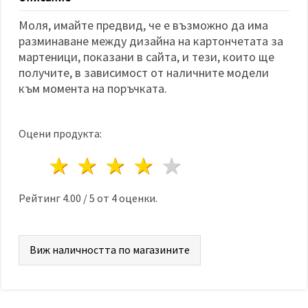
избереш
дадения
вид
Моля, имайте предвид, че е възможно да има
"бисквитки"
разминаване между дизайна на картончетата за
и кликнеш
мартеници, показани в сайта, и тези, които ще
бутона
"Запази"
получите, в зависимост от наличните модели
към момента на поръчката.
Приеми
всички
Оцени продукта:
Настройки
1 звезда
2 звезди
3 звезди
4 звезди
5 звезди
на
бисквитките
Рейтинг
4.00
/
5
от
4
оценки.
Виж наличността по магазините