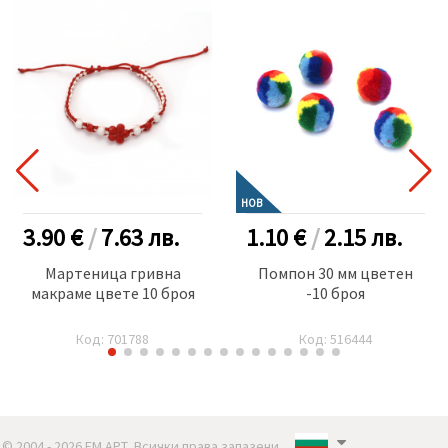
НОВ
3.90 €
/
7.63
лв.
1.10 €
/
2.15
лв.
Мартеница гривна
Помпон 30 мм цветен
макраме цвете 10 броя
-10 броя
Код: 701788
Код: 516444
© 2004 - 2026 ЕМ АРТ. Всички права запазени..