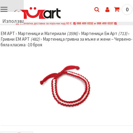
0
Използваме
Безплатна доставка за поръчки над 60 €
088 400 0332 и 088 400 0337
бисквитки
ЕМ АРТ
›
Мартеници и Материали
(3596)
›
Мартеници Ем Арт
(713)
›
🍪
Гривни ЕМ АРТ
(482)
›
Мартеница гривна за мъже и жени – Червено-
Използваме
бяла класика -10 броя
бисквитки
и подобни
технологии,
за да
осигурим
правилната
работа на
сайта, да
подобрим
твоето
изживяване
и, с твое
съгласие,
да
анализираме
трафика и
да
показваме
по-