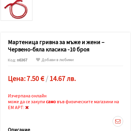
релевантно
съдържание
и реклами,
включително
с помощта
на наши
партньори
за анализ
и
Мартеница гривна за мъже и жени –
маркетинг.
Червено-бяла класика -10 броя
Можеш да
се
Добави в любими
Код:
n6367
съгласиш
да
използваме
всички
Цена:
7.50 €
/
14.67 лв.
"бисквитки"
като
натиснеш
"Приеми
Изчерпана онлайн
всички!"
може да се закупи
само
във физическите магазини на
или да
ЕМ АРТ:
посочиш
предпочитанията
си в
"Настройки",
като
Описание