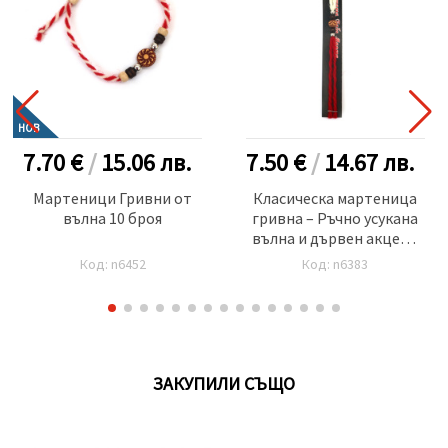
НОВ
7.70 €
/
15.06
лв.
7.50 €
/
14.67
лв.
Мартеници Гривни от
Класическа мартеница
вълна 10 броя
гривна – Ръчно усукана
вълна и дървен акцент
-10 броя
Код: n6452
Код: n6383
ЗАКУПИЛИ СЪЩО